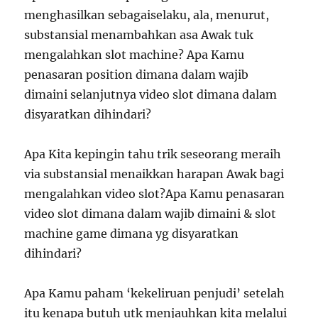
menghasilkan sebagaiselaku, ala, menurut,
substansial menambahkan asa Awak tuk
mengalahkan slot machine? Apa Kamu
penasaran position dimana dalam wajib
dimaini selanjutnya video slot dimana dalam
disyaratkan dihindari?
Apa Kita kepingin tahu trik seseorang meraih
via substansial menaikkan harapan Awak bagi
mengalahkan video slot?Apa Kamu penasaran
video slot dimana dalam wajib dimaini & slot
machine game dimana yg disyaratkan
dihindari?
Apa Kamu paham ‘kekeliruan penjudi’ setelah
itu kenapa butuh utk menjauhkan kita melalui