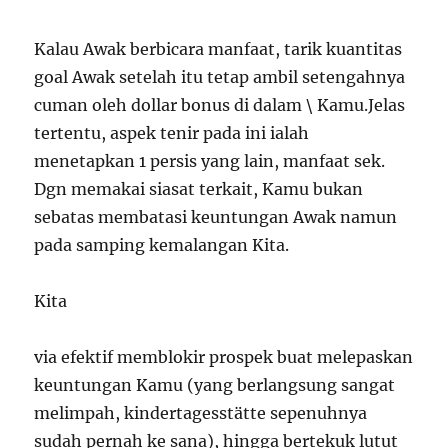
Kalau Awak berbicara manfaat, tarik kuantitas
goal Awak setelah itu tetap ambil setengahnya
cuman oleh dollar bonus di dalam \ Kamu.Jelas
tertentu, aspek tenir pada ini ialah
menetapkan 1 persis yang lain, manfaat sek.
Dgn memakai siasat terkait, Kamu bukan
sebatas membatasi keuntungan Awak namun
pada samping kemalangan Kita.
Kita
via efektif memblokir prospek buat melepaskan
keuntungan Kamu (yang berlangsung sangat
melimpah, kindertagesstätte sepenuhnya
sudah pernah ke sana), hingga bertekuk lutut