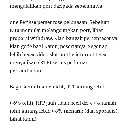
mengalahkan port daripada sebelumnya.
one Periksa persentase pelunasan. Sebelum
Kita memulai melangsungkan port, lihat
proporsi withdraw. Kian banyak persentasenya,
kian gede bagi Kamu, pesertanya. Segenap
lebih besar video slot on the internet tetao
menyajikan (RTP) serius pedoman
pertandingan.
Bagai ketentuan efektif, RTP kurang lebih
96% teliti, RTP jauh tidak kecil dri 97% ramah,
john kurang lebih 98% menarik (dan sporadis).
Lihat kami!