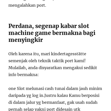
mengalahkan port.
Perdana, segenap kabar slot
machine game bermakna bagi
menyingkir
Oleh karena itu, mari kindertagesstätte
semenjak oleh teknik taktik port kami!
Mulailah, anda disyaratkan mengakui sedikit
info bermakna:
one Slot melunasi cash tunai dalam jauh minim
daripada yg log in.Justru kalau Kamu berposisi
di dalam jalur yg bermanfaat, gak usah sudah
pernah selap yakni port didesain utk