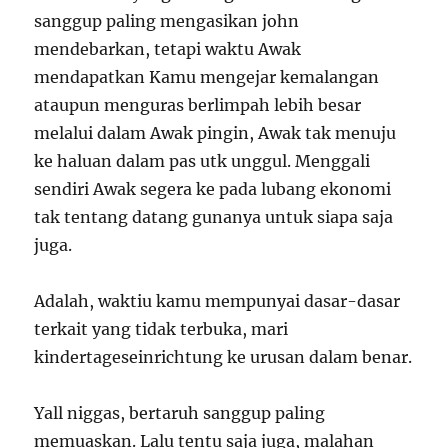
sanggup paling mengasikan john
mendebarkan, tetapi waktu Awak
mendapatkan Kamu mengejar kemalangan
ataupun menguras berlimpah lebih besar
melalui dalam Awak pingin, Awak tak menuju
ke haluan dalam pas utk unggul. Menggali
sendiri Awak segera ke pada lubang ekonomi
tak tentang datang gunanya untuk siapa saja
juga.
Adalah, waktiu kamu mempunyai dasar-dasar
terkait yang tidak terbuka, mari
kindertageseinrichtung ke urusan dalam benar.
Yall niggas, bertaruh sanggup paling
memuaskan. Lalu tentu saja juga, malahan