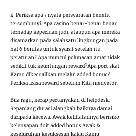
4. Periksa apa \ nyata persyaratan benefit
tersembunyi. Apa casino benar-benar benar
terhadap keperluan judi, ataupun apa mereka
disamarkan pada salahsatu lingkungan pada
hal 6 bonitas untuk syarat setelah itu
peraturan? Apa muncul pelunasan amat tidak
sedikit tuk keuntungan reward?Apa port skat
Kamu dikecualikan melalui added bonus?
Periksa frasa reward sebelum Kita menyetor.
Bila ragu, kerap pertanyakan di helpdesk.
Sepanjang durasi alangkah baiknya damai
daripada kecewa. Awak kelihatannya berisiko
kelenyapan duit added bonus Awak &
keseluruhan kesuksesan kalau Kamu