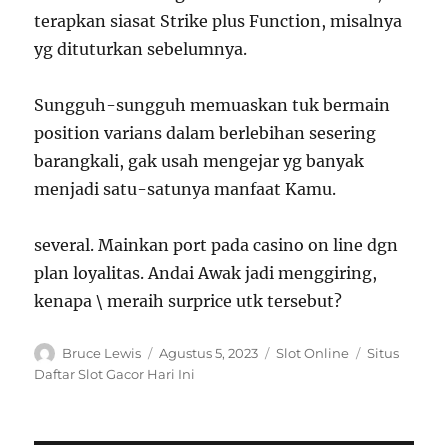
terapkan siasat Strike plus Function, misalnya
yg dituturkan sebelumnya.
Sungguh-sungguh memuaskan tuk bermain
position varians dalam berlebihan sesering
barangkali, gak usah mengejar yg banyak
menjadi satu-satunya manfaat Kamu.
several. Mainkan port pada casino on line dgn
plan loyalitas. Andai Awak jadi menggiring,
kenapa \ meraih surprice utk tersebut?
Author
Posted
Categories
Tags
Bruce Lewis
Agustus 5, 2023
Slot Online
Situs
on
Daftar Slot Gacor Hari Ini