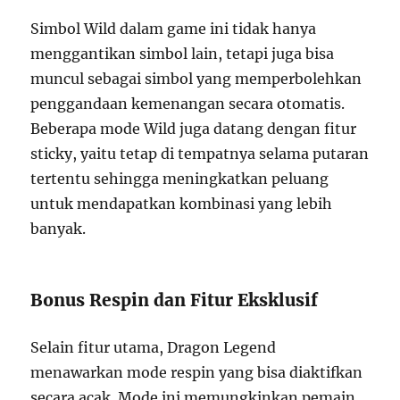
Simbol Wild dalam game ini tidak hanya
menggantikan simbol lain, tetapi juga bisa
muncul sebagai simbol yang memperbolehkan
penggandaan kemenangan secara otomatis.
Beberapa mode Wild juga datang dengan fitur
sticky, yaitu tetap di tempatnya selama putaran
tertentu sehingga meningkatkan peluang
untuk mendapatkan kombinasi yang lebih
banyak.
Bonus Respin dan Fitur Eksklusif
Selain fitur utama, Dragon Legend
menawarkan mode respin yang bisa diaktifkan
secara acak. Mode ini memungkinkan pemain