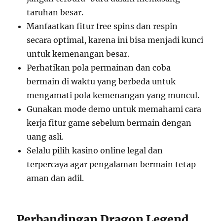
taruhan besar.
Manfaatkan fitur free spins dan respin
secara optimal, karena ini bisa menjadi kunci
untuk kemenangan besar.
Perhatikan pola permainan dan coba
bermain di waktu yang berbeda untuk
mengamati pola kemenangan yang muncul.
Gunakan mode demo untuk memahami cara
kerja fitur game sebelum bermain dengan
uang asli.
Selalu pilih kasino online legal dan
terpercaya agar pengalaman bermain tetap
aman dan adil.
Perbandingan Dragon Legend