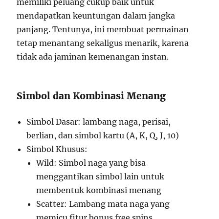
memiliki peluang cukup baik untuk
mendapatkan keuntungan dalam jangka
panjang. Tentunya, ini membuat permainan
tetap menantang sekaligus menarik, karena
tidak ada jaminan kemenangan instan.
Simbol dan Kombinasi Menang
Simbol Dasar: lambang naga, perisai,
berlian, dan simbol kartu (A, K, Q, J, 10)
Simbol Khusus:
Wild: Simbol naga yang bisa
menggantikan simbol lain untuk
membentuk kombinasi menang
Scatter: Lambang mata naga yang
memicu fitur bonus free spins