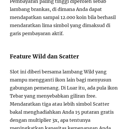
Pembayaran paling tinggi diperoleh sebab
lambang brankas, di dimana Anda dapat
mendapatkan sampai 12.000 koin bila berhasil
mendaratkan lima simbol yang dimaksud di
garis pembayaran aktif.
Feature Wild dan Scatter
Slot ini diberi bersama lambang Wild yang
mampu mengganti ikon lain bagi menyusun
gabungan pemenang. Di Luar itu, ada pula ikon
Tebar yang menyebabkan giliran free.
Mendaratkan tiga atau lebih simbol Scatter
bakal menghadiahkan Anda 15 putaran gratis
dengan multiplier 3x, apa tentunya
meningkatkan kapasitas kemenangan Anda.