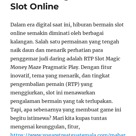
Slot Online
Dalam era digital saat ini, hiburan bermain slot
online semakin diminati oleh berbagai
kalangan. Salah satu permainan yang tengah
naik daun dan menarik perhatian para
penggemar judi daring adalah RTP Slot Magic
Money Maze Pragmatic Play. Dengan fitur
inovatif, tema yang menarik, dan tingkat
pengembalian pemain (RTP) yang
menggiurkan, slot ini menawarkan
pengalaman bermain yang tak terlupakan.
Tapi, apa sebenarnya yang membuat game ini
begitu istimewa? Mari kita kupas tuntas
mengenai keunggulan, fitur,
https://www.yogaretreatguatemala.com/mabar