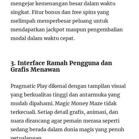
mengejar kemenangan besar dalam waktu
singkat. Fitur bonus dan free spins yang
melimpah memperbesar peluang untuk
mendapatkan jackpot maupun pengembalian
modal dalam waktu cepat.
3. Interface Ramah Pengguna dan
Grafis Menawan
Pragmatic Play dikenal dengan tampilan visual
yang berkualitas tinggi dan antarmuka yang
mudah dipahami. Magic Money Maze tidak
terkecuali. Setiap detail grafis, animasi, dan
suara dirancang agar pemain merasa seperti
sedang berada dalam dunia magis yang penuh
petualangan.