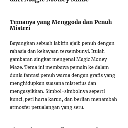
Temanya yang Menggoda dan Penuh
Misteri
Bayangkan sebuah labirin ajaib penuh dengan
rahasia dan kekayaan tersembunyi. Itulah
gambaran singkat mengenai Magic Money
Maze. Tema ini membawa pemain ke dalam
dunia fantasi penuh warna dengan grafis yang
menghidupkan suasana misterius dan
mengasyikkan. Simbol-simbolnya seperti
kunci, peti harta karun, dan berlian menambah
atmosfer petualangan yang seru.