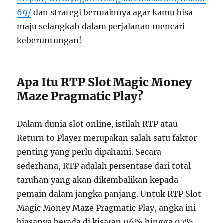
69/
dan strategi bermainnya agar kamu bisa
maju selangkah dalam perjalanan mencari
keberuntungan!
Apa Itu RTP Slot Magic Money
Maze Pragmatic Play?
Dalam dunia slot online, istilah RTP atau
Return to Player merupakan salah satu faktor
penting yang perlu dipahami. Secara
sederhana, RTP adalah persentase dari total
taruhan yang akan dikembalikan kepada
pemain dalam jangka panjang. Untuk RTP Slot
Magic Money Maze Pragmatic Play, angka ini
biasanya berada di kisaran 96% hingga 97%,