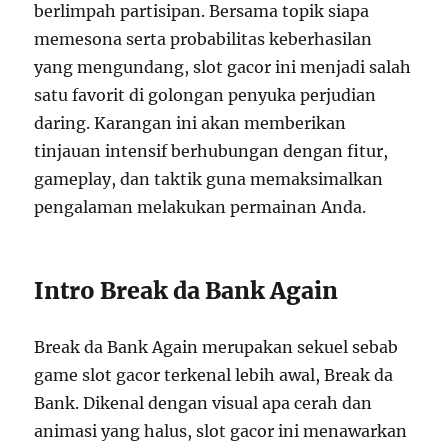
berlimpah partisipan. Bersama topik siapa
memesona serta probabilitas keberhasilan
yang mengundang, slot gacor ini menjadi salah
satu favorit di golongan penyuka perjudian
daring. Karangan ini akan memberikan
tinjauan intensif berhubungan dengan fitur,
gameplay, dan taktik guna memaksimalkan
pengalaman melakukan permainan Anda.
Intro Break da Bank Again
Break da Bank Again merupakan sekuel sebab
game slot gacor terkenal lebih awal, Break da
Bank. Dikenal dengan visual apa cerah dan
animasi yang halus, slot gacor ini menawarkan