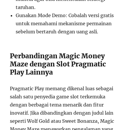
taruhan.
Gunakan Mode Demo: Cobalah versi gratis
untuk memahami mekanisme permainan
sebelum bertaruh dengan uang asli.
Perbandingan Magic Money
Maze dengan Slot Pragmatic
Play Lainnya
Pragmatic Play memang dikenal luas sebagai
salah satu penyedia game slot terkemuka
dengan berbagai tema menarik dan fitur
inovatif. Jika dibandingkan dengan judul lain
seperti Wolf Gold atau Sweet Bonanza, Magic
Money Maze menawarkan pengalaman yang