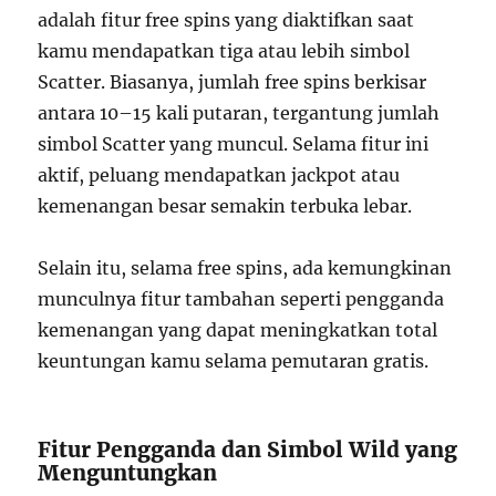
adalah fitur free spins yang diaktifkan saat
kamu mendapatkan tiga atau lebih simbol
Scatter. Biasanya, jumlah free spins berkisar
antara 10–15 kali putaran, tergantung jumlah
simbol Scatter yang muncul. Selama fitur ini
aktif, peluang mendapatkan jackpot atau
kemenangan besar semakin terbuka lebar.
Selain itu, selama free spins, ada kemungkinan
munculnya fitur tambahan seperti pengganda
kemenangan yang dapat meningkatkan total
keuntungan kamu selama pemutaran gratis.
Fitur Pengganda dan Simbol Wild yang
Menguntungkan