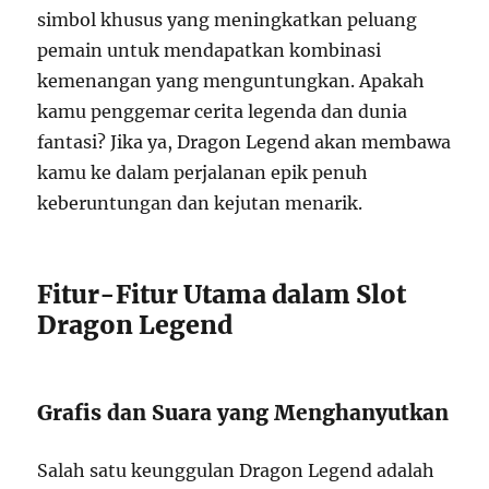
simbol khusus yang meningkatkan peluang
pemain untuk mendapatkan kombinasi
kemenangan yang menguntungkan. Apakah
kamu penggemar cerita legenda dan dunia
fantasi? Jika ya, Dragon Legend akan membawa
kamu ke dalam perjalanan epik penuh
keberuntungan dan kejutan menarik.
Fitur-Fitur Utama dalam Slot
Dragon Legend
Grafis dan Suara yang Menghanyutkan
Salah satu keunggulan Dragon Legend adalah