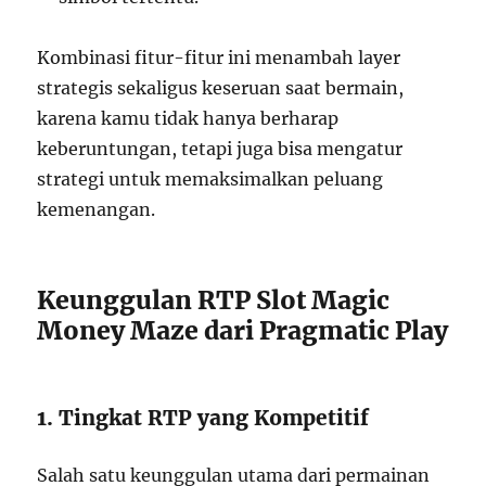
Kombinasi fitur-fitur ini menambah layer
strategis sekaligus keseruan saat bermain,
karena kamu tidak hanya berharap
keberuntungan, tetapi juga bisa mengatur
strategi untuk memaksimalkan peluang
kemenangan.
Keunggulan RTP Slot Magic
Money Maze dari Pragmatic Play
1. Tingkat RTP yang Kompetitif
Salah satu keunggulan utama dari permainan