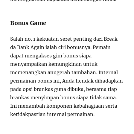
Bonus Game
Salah no. 1 kekuatan seret penting dari Break
da Bank Again ialah ciri bonusnya. Pemain
dapat mengakses gim bonus siapa
menyampaikan kemungkinan untuk
memenangkan anugerah tambahan. Internal
permainan bonus ini, Anda hendak dihadapkan
pada opsi brankas guna dibuka, bersama tiap
brankas menyimpan bonus siapa tidak sama.
Ini menambah komponen kebahagiaan serta
ketidakpastian internal permainan.