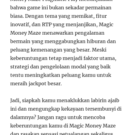
bahwa game ini bukan sekadar permainan
biasa. Dengan tema yang memikat, fitur
inovatif, dan RTP yang menjanjikan, Magic
Money Maze menawarkan pengalaman
bermain yang menggabungkan hiburan dan
peluang kemenangan yang besar. Meski
keberuntungan tetap menjadi faktor utama,
strategi dan pengelolaan modal yang baik
tentu meningkatkan peluang kamu untuk
meraih jackpot besar.
Jadi, siapkah kamu menaklukkan labirin ajaib
ini dan mengungkap kekayaan tersembunyi di
dalamnya? Jangan ragu untuk mencoba
keberuntungan kamu di Magic Money Maze
dan rasakan sensasi petualangan sekaligus