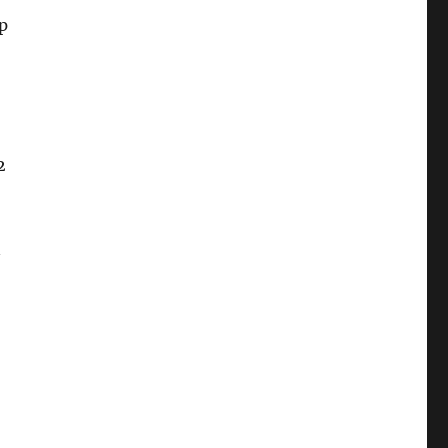
p
2
n