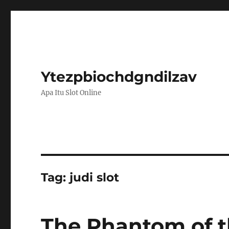
Ytezpbiochdgndilzav
Apa Itu Slot Online
Tag:
judi slot
The Phantom of t