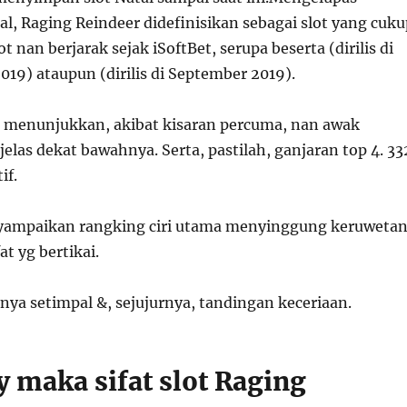
al, Raging Reindeer didefinisikan sebagai slot yang cuku
t nan berjarak sejak iSoftBet, serupa beserta (dirilis di
19) ataupun (dirilis di September 2019).
 menunjukkan, akibat kisaran percuma, nan awak
jelas dekat bawahnya. Serta, pastilah, ganjaran top 4. 33
if.
yampaikan rangking ciri utama menyinggung keruweta
at yg bertikai.
tnya setimpal &, sejujurnya, tandingan keceriaan.
 maka sifat slot Raging