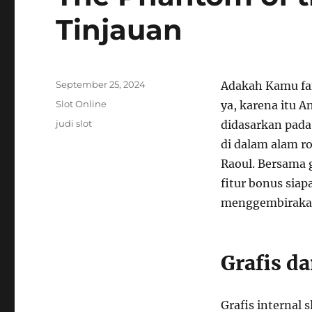
Tinjauan
Posted
September 25, 2024
Adakah Kamu fan
on
Categories
Slot Online
ya, karena itu A
Tags
judi slot
didasarkan pada 
di dalam alam r
Raoul. Bersama 
fitur bonus siap
menggembiraka
Grafis da
Grafis internal 