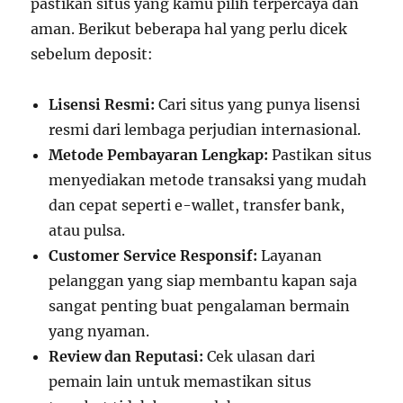
pastikan situs yang kamu pilih terpercaya dan
aman. Berikut beberapa hal yang perlu dicek
sebelum deposit:
Lisensi Resmi:
Cari situs yang punya lisensi
resmi dari lembaga perjudian internasional.
Metode Pembayaran Lengkap:
Pastikan situs
menyediakan metode transaksi yang mudah
dan cepat seperti e-wallet, transfer bank,
atau pulsa.
Customer Service Responsif:
Layanan
pelanggan yang siap membantu kapan saja
sangat penting buat pengalaman bermain
yang nyaman.
Review dan Reputasi:
Cek ulasan dari
pemain lain untuk memastikan situs