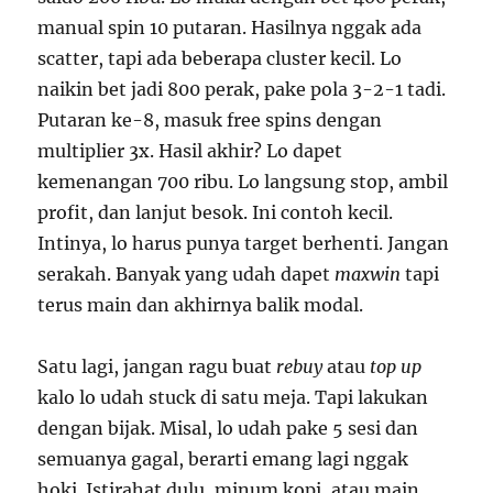
manual spin 10 putaran. Hasilnya nggak ada
scatter, tapi ada beberapa cluster kecil. Lo
naikin bet jadi 800 perak, pake pola 3-2-1 tadi.
Putaran ke-8, masuk free spins dengan
multiplier 3x. Hasil akhir? Lo dapet
kemenangan 700 ribu. Lo langsung stop, ambil
profit, dan lanjut besok. Ini contoh kecil.
Intinya, lo harus punya target berhenti. Jangan
serakah. Banyak yang udah dapet
maxwin
tapi
terus main dan akhirnya balik modal.
Satu lagi, jangan ragu buat
rebuy
atau
top up
kalo lo udah stuck di satu meja. Tapi lakukan
dengan bijak. Misal, lo udah pake 5 sesi dan
semuanya gagal, berarti emang lagi nggak
hoki. Istirahat dulu, minum kopi, atau main