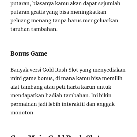
putaran, biasanya kamu akan dapat sejumlah
putaran gratis yang bisa meningkatkan
peluang menang tanpa harus mengeluarkan
taruhan tambahan.
Bonus Game
Banyak versi Gold Rush Slot yang menyediakan
mini game bonus, di mana kamu bisa memilih
alat tambang atau peti harta karun untuk
mendapatkan hadiah tambahan. Ini bikin
permainan jadi lebih interaktif dan enggak
monoton.