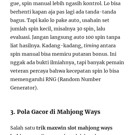
gue, spin manual lebih ngasih kontrol. Lo bisa
berhenti kapan aja pas lagi ada tanda-tanda
bagus. Tapi kalo lo pake auto, usahain set
jumlah spin kecil, misalnya 30 spin, lalu
evaluasi. Jangan langsung auto 100 spin tanpa
liat hasilnya. Kadang-kadang,
timing
antara
spin manual bisa memicu putaran bonus. Ini
nggak ada bukti ilmiahnya, tapi banyak pemain
veteran percaya bahwa kecepatan spin lo bisa
memengaruhi RNG (Random Number
Generator).
3. Pola Gacor di Mahjong Ways
Salah satu
trik maxwin slot mahjong ways