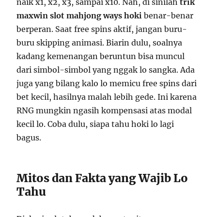
naik x1, x2, x3, sampai x10. Nah, di sinilah
trik
maxwin slot mahjong ways hoki
benar-benar
berperan. Saat free spins aktif, jangan buru-
buru skipping animasi. Biarin dulu, soalnya
kadang kemenangan beruntun bisa muncul
dari simbol-simbol yang nggak lo sangka. Ada
juga yang bilang kalo lo memicu free spins dari
bet kecil, hasilnya malah lebih gede. Ini karena
RNG mungkin ngasih kompensasi atas modal
kecil lo. Coba dulu, siapa tahu hoki lo lagi
bagus.
Mitos dan Fakta yang Wajib Lo
Tahu