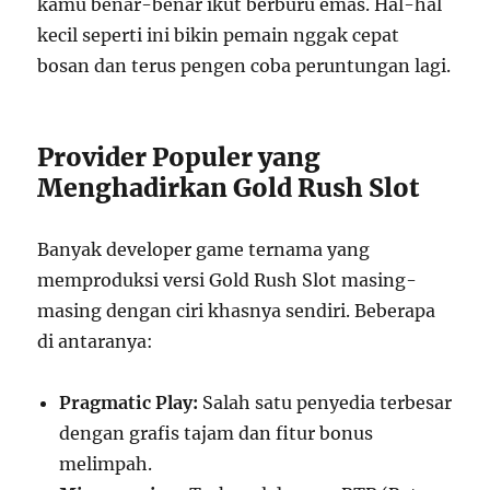
kamu benar-benar ikut berburu emas. Hal-hal
kecil seperti ini bikin pemain nggak cepat
bosan dan terus pengen coba peruntungan lagi.
Provider Populer yang
Menghadirkan Gold Rush Slot
Banyak developer game ternama yang
memproduksi versi Gold Rush Slot masing-
masing dengan ciri khasnya sendiri. Beberapa
di antaranya:
Pragmatic Play:
Salah satu penyedia terbesar
dengan grafis tajam dan fitur bonus
melimpah.