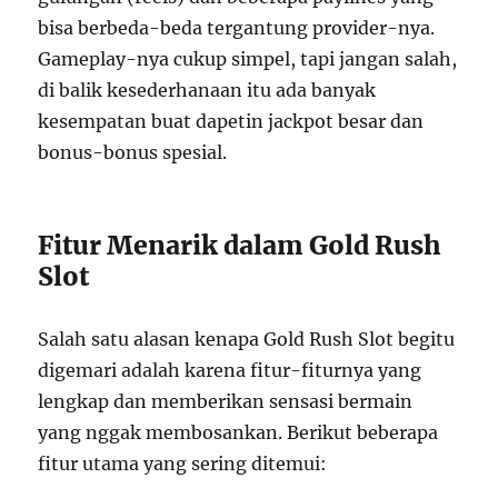
bisa berbeda-beda tergantung provider-nya.
Gameplay-nya cukup simpel, tapi jangan salah,
di balik kesederhanaan itu ada banyak
kesempatan buat dapetin jackpot besar dan
bonus-bonus spesial.
Fitur Menarik dalam Gold Rush
Slot
Salah satu alasan kenapa Gold Rush Slot begitu
digemari adalah karena fitur-fiturnya yang
lengkap dan memberikan sensasi bermain
yang nggak membosankan. Berikut beberapa
fitur utama yang sering ditemui: