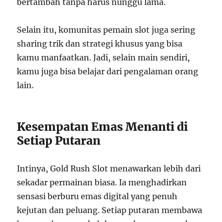
bertambah tanpa harus nunggu lama.
Selain itu, komunitas pemain slot juga sering
sharing trik dan strategi khusus yang bisa
kamu manfaatkan. Jadi, selain main sendiri,
kamu juga bisa belajar dari pengalaman orang
lain.
Kesempatan Emas Menanti di
Setiap Putaran
Intinya, Gold Rush Slot menawarkan lebih dari
sekadar permainan biasa. Ia menghadirkan
sensasi berburu emas digital yang penuh
kejutan dan peluang. Setiap putaran membawa