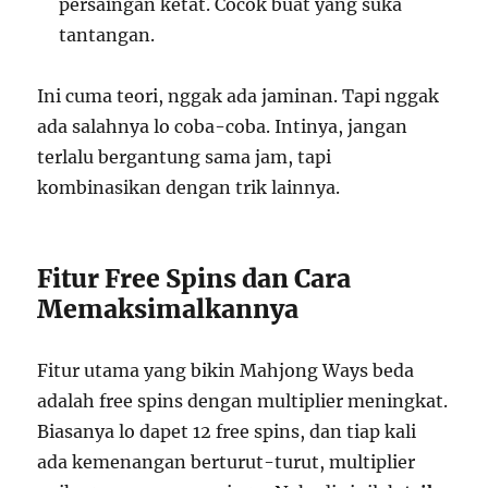
persaingan ketat. Cocok buat yang suka
tantangan.
Ini cuma teori, nggak ada jaminan. Tapi nggak
ada salahnya lo coba-coba. Intinya, jangan
terlalu bergantung sama jam, tapi
kombinasikan dengan trik lainnya.
Fitur Free Spins dan Cara
Memaksimalkannya
Fitur utama yang bikin Mahjong Ways beda
adalah free spins dengan multiplier meningkat.
Biasanya lo dapet 12 free spins, dan tiap kali
ada kemenangan berturut-turut, multiplier