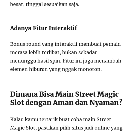
besar, tinggal sesuaikan saja.
Adanya Fitur Interaktif
Bonus round yang interaktif membuat pemain
merasa lebih terlibat, bukan sekadar
menunggu hasil spin. Fitur ini juga menambah
elemen hiburan yang nggak monoton.
Dimana Bisa Main Street Magic
Slot dengan Aman dan Nyaman?
Kalau kamu tertarik buat coba main Street
Magic Slot, pastikan pilih situs judi online yang