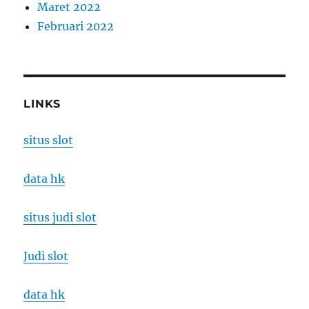
Maret 2022
Februari 2022
LINKS
situs slot
data hk
situs judi slot
Judi slot
data hk