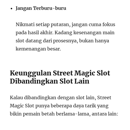
Jangan Terburu-buru
Nikmati setiap putaran, jangan cuma fokus
pada hasil akhir. Kadang kesenangan main
slot datang dari prosesnya, bukan hanya
kemenangan besar.
Keunggulan Street Magic Slot
Dibandingkan Slot Lain
Kalau dibandingkan dengan slot lain, Street
Magic Slot punya beberapa daya tarik yang
bikin pemain betah berlama-lama, antara lain: