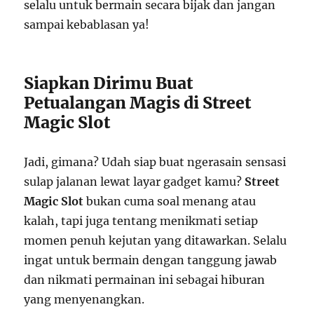
selalu untuk bermain secara bijak dan jangan
sampai kebablasan ya!
Siapkan Dirimu Buat
Petualangan Magis di Street
Magic Slot
Jadi, gimana? Udah siap buat ngerasain sensasi
sulap jalanan lewat layar gadget kamu?
Street
Magic Slot
bukan cuma soal menang atau
kalah, tapi juga tentang menikmati setiap
momen penuh kejutan yang ditawarkan. Selalu
ingat untuk bermain dengan tanggung jawab
dan nikmati permainan ini sebagai hiburan
yang menyenangkan.