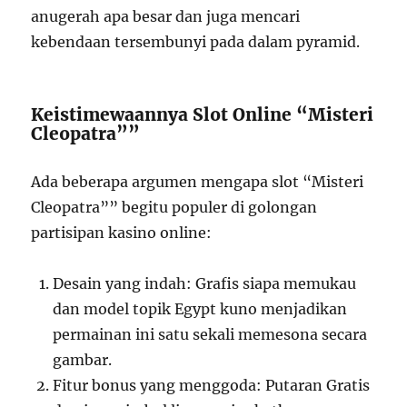
anugerah apa besar dan juga mencari
kebendaan tersembunyi pada dalam pyramid.
Keistimewaannya Slot Online “Misteri
Cleopatra””
Ada beberapa argumen mengapa slot “Misteri
Cleopatra”” begitu populer di golongan
partisipan kasino online:
Desain yang indah: Grafis siapa memukau
dan model topik Egypt kuno menjadikan
permainan ini satu sekali memesona secara
gambar.
Fitur bonus yang menggoda: Putaran Gratis