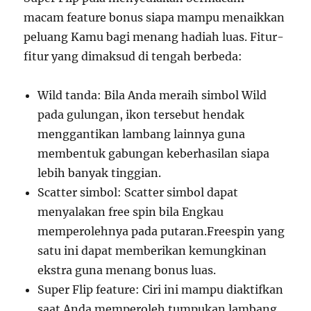
macam feature bonus siapa mampu menaikkan
peluang Kamu bagi menang hadiah luas. Fitur-
fitur yang dimaksud di tengah berbeda:
Wild tanda: Bila Anda meraih simbol Wild
pada gulungan, ikon tersebut hendak
menggantikan lambang lainnya guna
membentuk gabungan keberhasilan siapa
lebih banyak tinggian.
Scatter simbol: Scatter simbol dapat
menyalakan free spin bila Engkau
memperolehnya pada putaran.Freespin yang
satu ini dapat memberikan kemungkinan
ekstra guna menang bonus luas.
Super Flip feature: Ciri ini mampu diaktifkan
saat Anda memperoleh tumpukan lambang