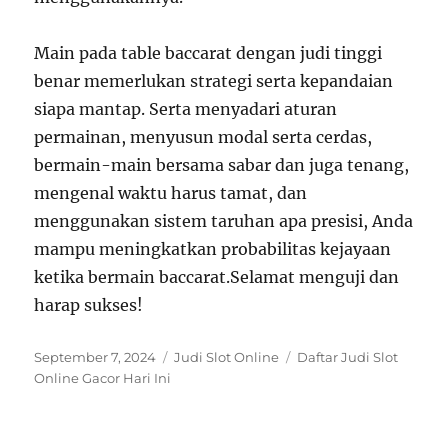
Main pada table baccarat dengan judi tinggi
benar memerlukan strategi serta kepandaian
siapa mantap. Serta menyadari aturan
permainan, menyusun modal serta cerdas,
bermain-main bersama sabar dan juga tenang,
mengenal waktu harus tamat, dan
menggunakan sistem taruhan apa presisi, Anda
mampu meningkatkan probabilitas kejayaan
ketika bermain baccarat.Selamat menguji dan
harap sukses!
Posted
Categories
Tags
September 7, 2024
Judi Slot Online
Daftar Judi Slot
on
Online Gacor Hari Ini