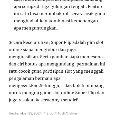
apa serupa di tiga gulungan tengah. Feature
ini satu bisa merombak roll secara acak guna
menghadiahkan kombinasi kemenangan
apa menguntungkan.
Secara keseluruhan, Super Flip adalah gim slot
online siapa menghibur dan juga
menghasilkan. Serta gambar siapa memesona
dan ciri bonus apa mengundang, permainan ini
satu cocok guna partisipan slot yang menggali
pengalaman bermain apa
mengasyikkan.Sehingga, tidak boleh bimbang
untuk menguji game slot online Super Flip dan
juga rasakan keseruannya sendiri!
Posted
Categories
Tags
September 25, 2024
Slot
Judi Online