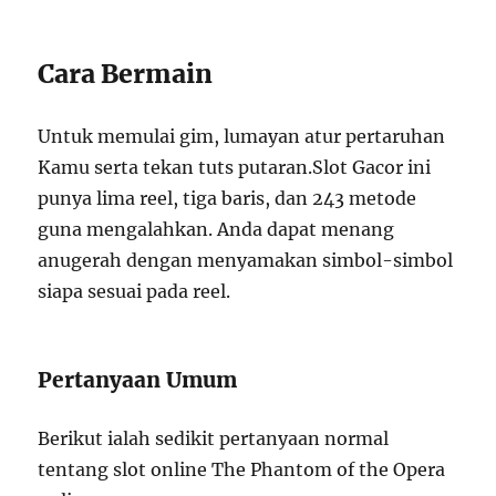
Cara Bermain
Untuk memulai gim, lumayan atur pertaruhan
Kamu serta tekan tuts putaran.Slot Gacor ini
punya lima reel, tiga baris, dan 243 metode
guna mengalahkan. Anda dapat menang
anugerah dengan menyamakan simbol-simbol
siapa sesuai pada reel.
Pertanyaan Umum
Berikut ialah sedikit pertanyaan normal
tentang slot online The Phantom of the Opera