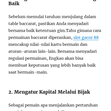
Baik
Sebelum memulai taruhan menjulang dalam
table baccarat, pastikan Anda menyadari
bersama baik ketentuan gim.Tahu gimana cara
permainan baccarat diperankan,
slot gacor 88
mencakup nilai-nilai kartu bermain dan
aturan-aturan lain-lain. Bersama menyadari
regulasi permainan, Engkau akan bisa
membuat keputusan yang lebih banyak baik
saat bermain-main.
2. Mengatur Kapital Melalui Bijak
Sebagai pemain apa menjalankan pertaruhan