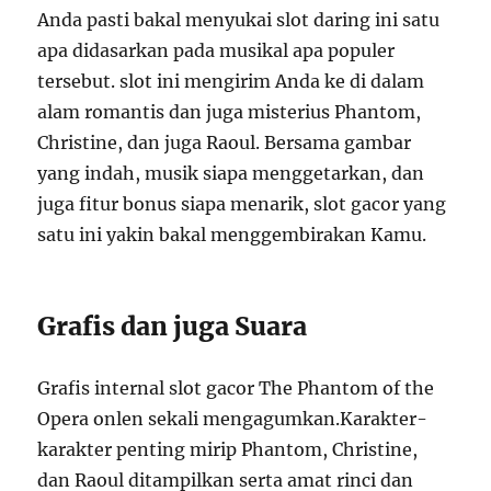
Anda pasti bakal menyukai slot daring ini satu
apa didasarkan pada musikal apa populer
tersebut. slot ini mengirim Anda ke di dalam
alam romantis dan juga misterius Phantom,
Christine, dan juga Raoul. Bersama gambar
yang indah, musik siapa menggetarkan, dan
juga fitur bonus siapa menarik, slot gacor yang
satu ini yakin bakal menggembirakan Kamu.
Grafis dan juga Suara
Grafis internal slot gacor The Phantom of the
Opera onlen sekali mengagumkan.Karakter-
karakter penting mirip Phantom, Christine,
dan Raoul ditampilkan serta amat rinci dan