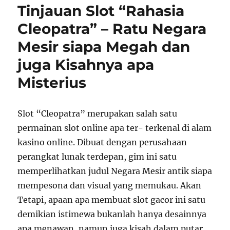
Tinjauan Slot “Rahasia
Cleopatra” – Ratu Negara
Mesir siapa Megah dan
juga Kisahnya apa
Misterius
Slot “Cleopatra” merupakan salah satu
permainan slot online apa ter- terkenal di alam
kasino online. Dibuat dengan perusahaan
perangkat lunak terdepan, gim ini satu
memperlihatkan judul Negara Mesir antik siapa
mempesona dan visual yang memukau. Akan
Tetapi, apaan apa membuat slot gacor ini satu
demikian istimewa bukanlah hanya desainnya
apa menawan, namun juga kisah dalam putar