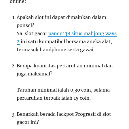
online:
Apakah slot ini dapat dimainkan dalam
ponsel?
Ya, slot gacor
panen138 situs mahjong ways
2
ini satu kompatibel bersama aneka alat,
termasuk handphone serta gawai.
Berapa kuantitas pertaruhan minimal dan
juga maksimal?
Taruhan minimal ialah 0,30 coin, selama
pertaruhan terbaik ialah 15 coin.
Benarkah berada Jackpot Progresif di slot
gacor ini?