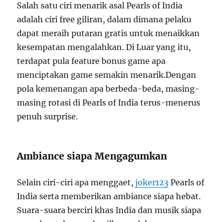
Salah satu ciri menarik asal Pearls of India
adalah ciri free giliran, dalam dimana pelaku
dapat meraih putaran gratis untuk menaikkan
kesempatan mengalahkan. Di Luar yang itu,
terdapat pula feature bonus game apa
menciptakan game semakin menarik.Dengan
pola kemenangan apa berbeda-beda, masing-
masing rotasi di Pearls of India terus-menerus
penuh surprise.
Ambiance siapa Mengagumkan
Selain ciri-ciri apa menggaet,
joker123
Pearls of
India serta memberikan ambiance siapa hebat.
Suara-suara berciri khas India dan musik siapa