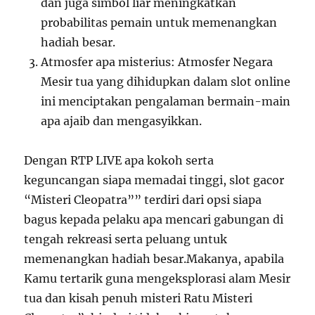
dan juga simbol liar meningkatkan
probabilitas pemain untuk memenangkan
hadiah besar.
Atmosfer apa misterius: Atmosfer Negara
Mesir tua yang dihidupkan dalam slot online
ini menciptakan pengalaman bermain-main
apa ajaib dan mengasyikkan.
Dengan RTP LIVE apa kokoh serta
keguncangan siapa memadai tinggi, slot gacor
“Misteri Cleopatra”” terdiri dari opsi siapa
bagus kepada pelaku apa mencari gabungan di
tengah rekreasi serta peluang untuk
memenangkan hadiah besar.Makanya, apabila
Kamu tertarik guna mengeksplorasi alam Mesir
tua dan kisah penuh misteri Ratu Misteri