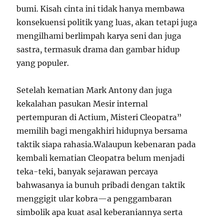
bumi. Kisah cinta ini tidak hanya membawa
konsekuensi politik yang luas, akan tetapi juga
mengilhami berlimpah karya seni dan juga
sastra, termasuk drama dan gambar hidup
yang populer.
Setelah kematian Mark Antony dan juga
kekalahan pasukan Mesir internal
pertempuran di Actium, Misteri Cleopatra”
memilih bagi mengakhiri hidupnya bersama
taktik siapa rahasia.Walaupun kebenaran pada
kembali kematian Cleopatra belum menjadi
teka-teki, banyak sejarawan percaya
bahwasanya ia bunuh pribadi dengan taktik
menggigit ular kobra—a penggambaran
simbolik apa kuat asal keberaniannya serta