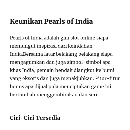
Keunikan Pearls of India
Pearls of India adalah gim slot online siapa
memungut inspirasi dari keindahan
India.Bersama latar belakang belakang siapa
mengagumkan dan juga simbol-simbol apa
khas India, pemain hendak diangkut ke bumi
yang eksotis dan juga menakjubkan. Fitur-fitur
bonus apa dijual pula menciptakan game ini
bertambah menggembirakan dan seru.
Ciri-Ciri Tersedia