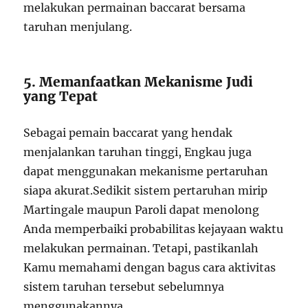
melakukan permainan baccarat bersama
taruhan menjulang.
5. Memanfaatkan Mekanisme Judi
yang Tepat
Sebagai pemain baccarat yang hendak
menjalankan taruhan tinggi, Engkau juga
dapat menggunakan mekanisme pertaruhan
siapa akurat.Sedikit sistem pertaruhan mirip
Martingale maupun Paroli dapat menolong
Anda memperbaiki probabilitas kejayaan waktu
melakukan permainan. Tetapi, pastikanlah
Kamu memahami dengan bagus cara aktivitas
sistem taruhan tersebut sebelumnya
menggunakannya.