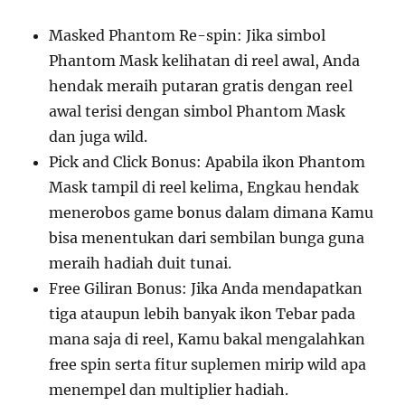
Masked Phantom Re-spin: Jika simbol
Phantom Mask kelihatan di reel awal, Anda
hendak meraih putaran gratis dengan reel
awal terisi dengan simbol Phantom Mask
dan juga wild.
Pick and Click Bonus: Apabila ikon Phantom
Mask tampil di reel kelima, Engkau hendak
menerobos game bonus dalam dimana Kamu
bisa menentukan dari sembilan bunga guna
meraih hadiah duit tunai.
Free Giliran Bonus: Jika Anda mendapatkan
tiga ataupun lebih banyak ikon Tebar pada
mana saja di reel, Kamu bakal mengalahkan
free spin serta fitur suplemen mirip wild apa
menempel dan multiplier hadiah.