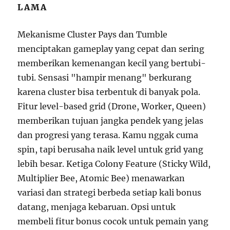
LAMA
Mekanisme Cluster Pays dan Tumble
menciptakan gameplay yang cepat dan sering
memberikan kemenangan kecil yang bertubi-
tubi. Sensasi "hampir menang" berkurang
karena cluster bisa terbentuk di banyak pola.
Fitur level-based grid (Drone, Worker, Queen)
memberikan tujuan jangka pendek yang jelas
dan progresi yang terasa. Kamu nggak cuma
spin, tapi berusaha naik level untuk grid yang
lebih besar. Ketiga Colony Feature (Sticky Wild,
Multiplier Bee, Atomic Bee) menawarkan
variasi dan strategi berbeda setiap kali bonus
datang, menjaga kebaruan. Opsi untuk
membeli fitur bonus cocok untuk pemain yang