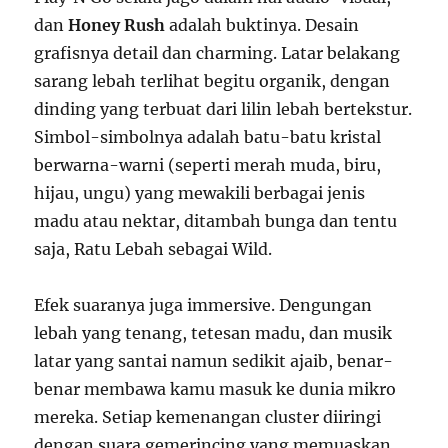
dan
Honey Rush
adalah buktinya. Desain
grafisnya detail dan charming. Latar belakang
sarang lebah terlihat begitu organik, dengan
dinding yang terbuat dari lilin lebah bertekstur.
Simbol-simbolnya adalah batu-batu kristal
berwarna-warni (seperti merah muda, biru,
hijau, ungu) yang mewakili berbagai jenis
madu atau nektar, ditambah bunga dan tentu
saja, Ratu Lebah sebagai Wild.
Efek suaranya juga immersive. Dengungan
lebah yang tenang, tetesan madu, dan musik
latar yang santai namun sedikit ajaib, benar-
benar membawa kamu masuk ke dunia mikro
mereka. Setiap kemenangan cluster diiringi
dengan suara gemerincing yang memuaskan,