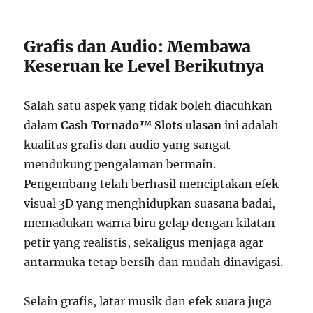
Grafis dan Audio: Membawa
Keseruan ke Level Berikutnya
Salah satu aspek yang tidak boleh diacuhkan
dalam
Cash Tornado™ Slots ulasan
ini adalah
kualitas grafis dan audio yang sangat
mendukung pengalaman bermain.
Pengembang telah berhasil menciptakan efek
visual 3D yang menghidupkan suasana badai,
memadukan warna biru gelap dengan kilatan
petir yang realistis, sekaligus menjaga agar
antarmuka tetap bersih dan mudah dinavigasi.
Selain grafis, latar musik dan efek suara juga