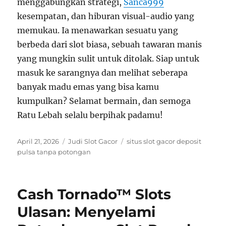
menggabungkan strategi,
Sanca999
kesempatan, dan hiburan visual-audio yang
memukau. Ia menawarkan sesuatu yang
berbeda dari slot biasa, sebuah tawaran manis
yang mungkin sulit untuk ditolak. Siap untuk
masuk ke sarangnya dan melihat seberapa
banyak madu emas yang bisa kamu
kumpulkan? Selamat bermain, dan semoga
Ratu Lebah selalu berpihak padamu!
Posted
Categories
Tags
April 21, 2026
Judi Slot Gacor
situs slot gacor deposit
on
pulsa tanpa potongan
Cash Tornado™ Slots
Ulasan: Menyelami