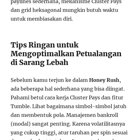
paylines sederhana, mekanisme Cluster Pays
dan grid heksagonal mungkin butuh waktu
untuk membiasakan diri.
Tips Ringan untuk
Mengoptimalkan Petualangan
di Sarang Lebah
Sebelum kamu terjun ke dalam
Honey Rush
,
ada beberapa hal sederhana yang bisa diingat.
Pahami betul cara kerja Cluster Pays dan fitur
Tumble. Lihat bagaimana simbol-simbol jatuh
dan membentuk pola. Manajemen bankroll
(modal) sangat penting. Karena volatilitasnya
yang cukup tinggi, atur taruhan per spin sesuai