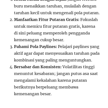
buru menaikkan taruhan, mulailah dengan
taruhan kecil untuk mengenali pola putaran.
Manfaatkan Fitur Putaran Gratis:
Fokuslah
untuk memicu fitur putaran gratis, karena
di sini peluang memperoleh pengganda
kemenangan cukup besar.
Pahami Pola Paylines:
Pelajari paylines yang
aktif agar dapat menyesuaikan taruhan pada
kombinasi yang paling menguntungkan.
Bersabar dan Konsisten:
Volatilitas tinggi
menuntut kesabaran; jangan putus asa saat
mengalami kekalahan karena putaran
berikutnya berpeluang membawa
kemenangan besar.