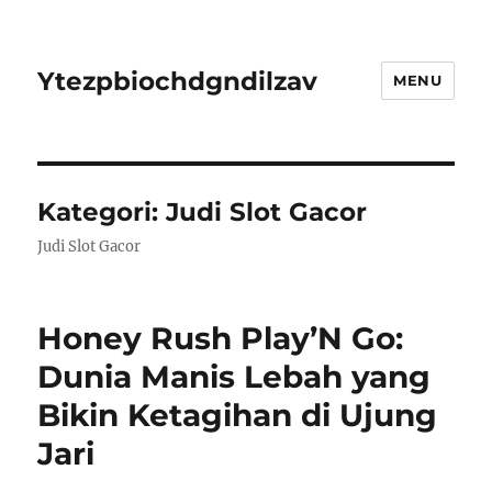
Ytezpbiochdgndilzav
MENU
Kategori:
Judi Slot Gacor
Judi Slot Gacor
Honey Rush Play’N Go:
Dunia Manis Lebah yang
Bikin Ketagihan di Ujung
Jari