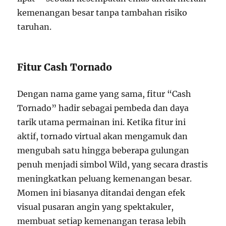
kemenangan besar tanpa tambahan risiko
taruhan.
Fitur Cash Tornado
Dengan nama game yang sama, fitur “Cash
Tornado” hadir sebagai pembeda dan daya
tarik utama permainan ini. Ketika fitur ini
aktif, tornado virtual akan mengamuk dan
mengubah satu hingga beberapa gulungan
penuh menjadi simbol Wild, yang secara drastis
meningkatkan peluang kemenangan besar.
Momen ini biasanya ditandai dengan efek
visual pusaran angin yang spektakuler,
membuat setiap kemenangan terasa lebih