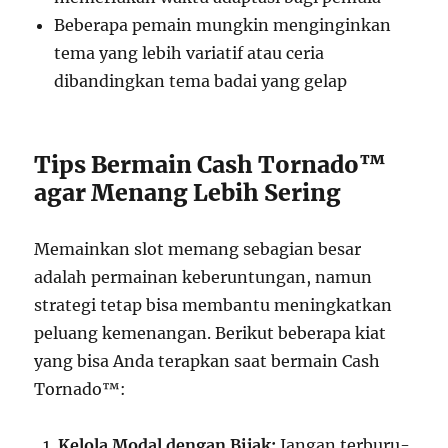
Beberapa pemain mungkin menginginkan
tema yang lebih variatif atau ceria
dibandingkan tema badai yang gelap
Tips Bermain Cash Tornado™
agar Menang Lebih Sering
Memainkan slot memang sebagian besar
adalah permainan keberuntungan, namun
strategi tetap bisa membantu meningkatkan
peluang kemenangan. Berikut beberapa kiat
yang bisa Anda terapkan saat bermain Cash
Tornado™:
Kelola Modal dengan Bijak:
Jangan terburu-