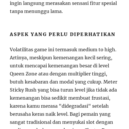
ingin langsung merasakan sensasi fitur spesial
tanpa menunggu lama.
ASPEK YANG PERLU DIPERHATIKAN
Volatilitas game ini termasuk medium to high.
Artinya, meskipun kemenangan kecil sering,
untuk mencapai kemenangan besar di level
Queen Zone atau dengan multiplier tinggi,
butuh kesabaran dan modal yang cukup. Meter
Sticky Rush yang bisa turun level jika tidak ada
kemenangan bisa sedikit membuat frustasi,
karena kamu merasa "didegradasi" setelah
berusaha keras naik level. Bagi pemain yang
sangat tradisional dan menyukai slot dengan