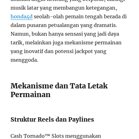
musik latar yang membangun ketegangan,
honda4d
seolah-olah pemain tengah berada di
dalam pusaran petualangan yang dramatis.
Namun, bukan hanya sensasi yang jadi daya
tarik, melainkan juga mekanisme permainan
yang inovatif dan potensi jackpot yang
menggoda.
Mekanisme dan Tata Letak
Permainan
Struktur Reels dan Paylines
Cash Tornado™ Slots menggunakan