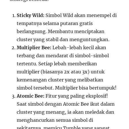
Sticky Wild:
Simbol Wild akan menempel di
tempatnya selama putaran gratis
berlangsung. Membantu menciptakan
cluster yang stabil dan menguntungkan.
Multiplier Bee:
Lebah-lebah kecil akan
terbang dan mendarat di simbol-simbol
tertentu. Setiap lebah memberikan
multiplier (biasanya 2x atau 3x) untuk
kemenangan cluster yang melibatkan
simbol tersebut. Multiplier bisa bertumpuk!
Atomic Bee:
Fitur yang paling eksplosif!
Saat simbol dengan Atomic Bee ikut dalam
cluster yang menang, ia akan meledak dan
menghancurkan semua simbol di
sekitarnya, memicu Tumble yang sangat