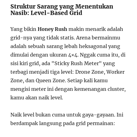
Struktur Sarang yang Menentukan
Nasib: Level-Based Grid
Yang bikin
Honey Rush
makin menarik adalah
grid-nya yang tidak statis. Arena bermainmu
adalah sebuah sarang lebah heksagonal yang
dimulai dengan ukuran 4×4. Nggak cuma itu, di
sisi kiri grid, ada "Sticky Rush Meter" yang
terbagi menjadi tiga level: Drone Zone, Worker
Zone, dan Queen Zone. Setiap kali kamu
mengisi meter ini dengan kemenangan cluster,
kamu akan naik level.
Naik level bukan cuma untuk gaya-gayaan. Ini
berdampak langsung pada grid permainan: