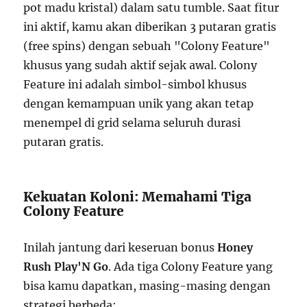
pot madu kristal) dalam satu tumble. Saat fitur
ini aktif, kamu akan diberikan 3 putaran gratis
(free spins) dengan sebuah "Colony Feature"
khusus yang sudah aktif sejak awal. Colony
Feature ini adalah simbol-simbol khusus
dengan kemampuan unik yang akan tetap
menempel di grid selama seluruh durasi
putaran gratis.
Kekuatan Koloni: Memahami Tiga
Colony Feature
Inilah jantung dari keseruan bonus
Honey
Rush Play'N Go
. Ada tiga Colony Feature yang
bisa kamu dapatkan, masing-masing dengan
strategi berbeda: