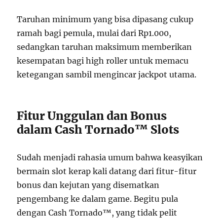
Taruhan minimum yang bisa dipasang cukup
ramah bagi pemula, mulai dari Rp1.000,
sedangkan taruhan maksimum memberikan
kesempatan bagi high roller untuk memacu
ketegangan sambil mengincar jackpot utama.
Fitur Unggulan dan Bonus
dalam Cash Tornado™ Slots
Sudah menjadi rahasia umum bahwa keasyikan
bermain slot kerap kali datang dari fitur-fitur
bonus dan kejutan yang disematkan
pengembang ke dalam game. Begitu pula
dengan Cash Tornado™, yang tidak pelit