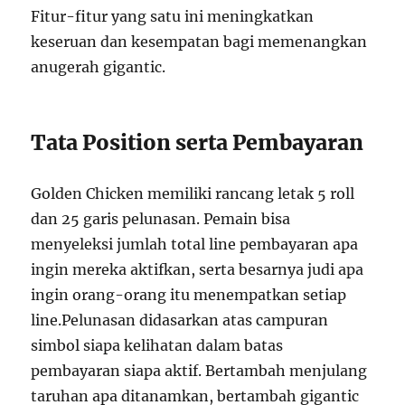
Fitur-fitur yang satu ini meningkatkan
keseruan dan kesempatan bagi memenangkan
anugerah gigantic.
Tata Position serta Pembayaran
Golden Chicken memiliki rancang letak 5 roll
dan 25 garis pelunasan. Pemain bisa
menyeleksi jumlah total line pembayaran apa
ingin mereka aktifkan, serta besarnya judi apa
ingin orang-orang itu menempatkan setiap
line.Pelunasan didasarkan atas campuran
simbol siapa kelihatan dalam batas
pembayaran siapa aktif. Bertambah menjulang
taruhan apa ditanamkan, bertambah gigantic