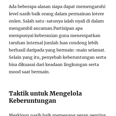
Ada beberapa alasan siapa dapat memengaruhi
level nasib baik orang dalam permainan lotere
onlen. Salah satu-satunya ialah nyali di dalam
mengambil ancaman.Partisipan apa
mempunyai keberanian guna menempatkan
taruhan internal jumlah luas condong lebih
berhasil daripada yang bermain-main selamat.
Selain yang itu, penyebab keberuntungan serta
bisa dikuasai dari keadaan lingkungan serta
mood saat bermain.
Taktik untuk Mengelola
Keberuntungan
Meskipun nasib baik memegang peran penting