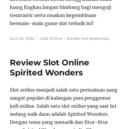
luang Engkau.Jangan bimbang bagi menguji
Gemtastic serta rasakan kegembiraan
bermain-main game slot terbaik ini!
Posted
Categories
Tags
Juni 24, 2024
Judi Online
bandar slot terpercaya
on
Review Slot Online
Spirited Wonders
Slot online menjadi salah satu permainan yang
sangat populer di kalangan para penggemar
judi online. Salah satu slot online yang saat ini
sedang naik daun adalah Spirited Wonders.
Dengan tema yang menarik dan fitur-fitur