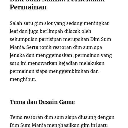
Permainan
Salah satu gim slot yang sedang meningkat
leaf dan juga berlimpah dilacak oleh
sekumpulan partisipan merupakan Dim Sum
Mania. Serta topik restoran dim sum apa
jenaka dan menggemaskan, permainan yang
satu ini menawarkan kejadian melakukan
permainan siapa menggembirakan dan
menghibur.
Tema dan Desain Game
Tema restoran dim sum siapa diusung dengan
Dim Sum Mania menghasilkan gim ini satu