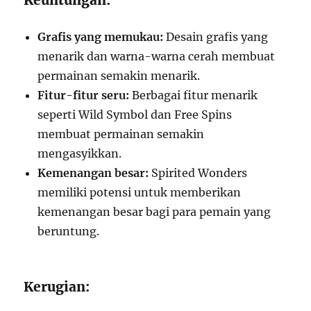
Keuntungan:
Grafis yang memukau:
Desain grafis yang
menarik dan warna-warna cerah membuat
permainan semakin menarik.
Fitur-fitur seru:
Berbagai fitur menarik
seperti Wild Symbol dan Free Spins
membuat permainan semakin
mengasyikkan.
Kemenangan besar:
Spirited Wonders
memiliki potensi untuk memberikan
kemenangan besar bagi para pemain yang
beruntung.
Kerugian: