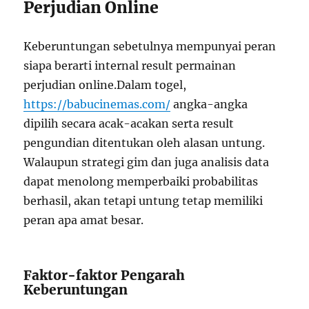
Perjudian Online
Keberuntungan sebetulnya mempunyai peran
siapa berarti internal result permainan
perjudian online.Dalam togel,
https://babucinemas.com/
angka-angka
dipilih secara acak-acakan serta result
pengundian ditentukan oleh alasan untung.
Walaupun strategi gim dan juga analisis data
dapat menolong memperbaiki probabilitas
berhasil, akan tetapi untung tetap memiliki
peran apa amat besar.
Faktor-faktor Pengarah
Keberuntungan