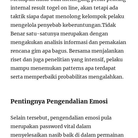
internal result togel on line, akan tetapi ada
taktik siapa dapat menolong kelompok pelaku
mengelola penyebab keberuntungan.Tidak
Benar satu-satunya merupakan dengan
mengakukan analisis informasi dan pemakaian
rencana gim apa bagus. Bersama menjalankan
riset dan juga penelitian yang intensif, pelaku
mampu menemukan patterns apa terdapat
serta memperbaiki probabilitas mengalahkan.
Pentingnya Pengendalian Emosi
Selain tersebut, pengendalian emosi pula
merupakan password vital dalam
menyelesaikan nasib baik di dalam permainan