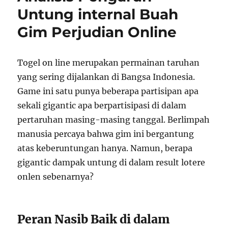
Untung internal Buah
Gim Perjudian Online
Togel on line merupakan permainan taruhan
yang sering dijalankan di Bangsa Indonesia.
Game ini satu punya beberapa partisipan apa
sekali gigantic apa berpartisipasi di dalam
pertaruhan masing-masing tanggal. Berlimpah
manusia percaya bahwa gim ini bergantung
atas keberuntungan hanya. Namun, berapa
gigantic dampak untung di dalam result lotere
onlen sebenarnya?
Peran Nasib Baik di dalam