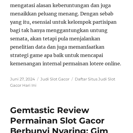
mengatasi alasan keberuntungan dan juga
menaikkan peluang menang. Dengan sebab
yang itu, esensial untuk kelompok partisipan
bagi tak hanya menggantungkan untung
semata, akan tetapi pula menjalankan
penelitian data dan juga memanfaatkan
strategi game apa baik untuk mencapai
kemenangan internal permainan lotere online.
Posted
Categories
Tags
Juni 27, 2024
Judi Slot Gacor
Daftar Situs Judi Slot
on
Gacor Hari Ini
Gemtastic Review
Permainan Slot Gacor
Berbunyi Nyaring: Gim