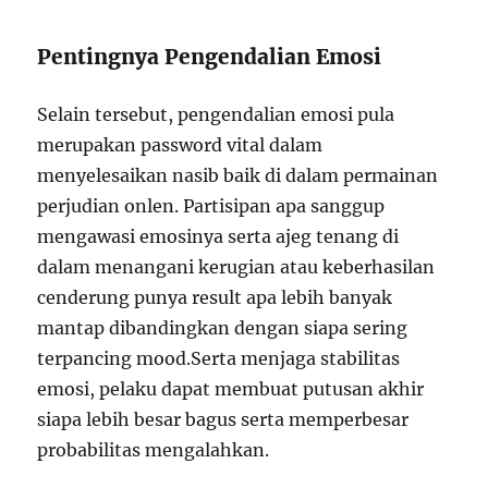
Pentingnya Pengendalian Emosi
Selain tersebut, pengendalian emosi pula
merupakan password vital dalam
menyelesaikan nasib baik di dalam permainan
perjudian onlen. Partisipan apa sanggup
mengawasi emosinya serta ajeg tenang di
dalam menangani kerugian atau keberhasilan
cenderung punya result apa lebih banyak
mantap dibandingkan dengan siapa sering
terpancing mood.Serta menjaga stabilitas
emosi, pelaku dapat membuat putusan akhir
siapa lebih besar bagus serta memperbesar
probabilitas mengalahkan.