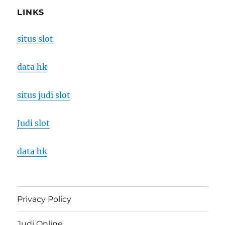
LINKS
situs slot
data hk
situs judi slot
Judi slot
data hk
Privacy Policy
Judi Online