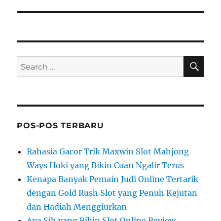
SE
Search
for:
POS-POS TERBARU
Rahasia Gacor Trik Maxwin Slot Mahjong
Ways Hoki yang Bikin Cuan Ngalir Terus
Kenapa Banyak Pemain Judi Online Tertarik
dengan Gold Rush Slot yang Penuh Kejutan
dan Hadiah Menggiurkan
Apa Sih yang Bikin Slot Online Review