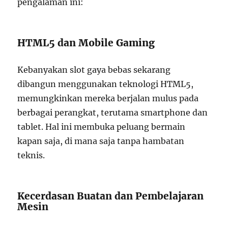
pengalaman ini:
HTML5 dan Mobile Gaming
Kebanyakan slot gaya bebas sekarang
dibangun menggunakan teknologi HTML5,
memungkinkan mereka berjalan mulus pada
berbagai perangkat, terutama smartphone dan
tablet. Hal ini membuka peluang bermain
kapan saja, di mana saja tanpa hambatan
teknis.
Kecerdasan Buatan dan Pembelajaran
Mesin