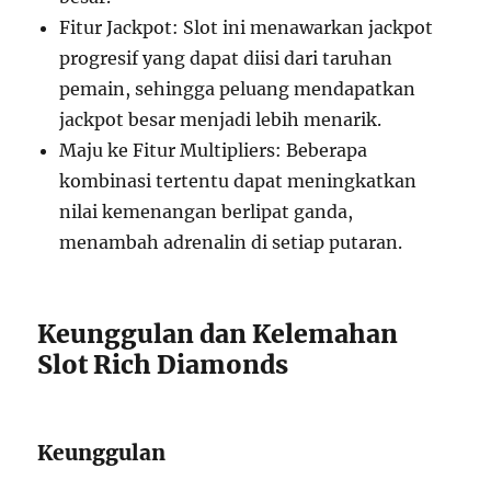
Fitur Jackpot: Slot ini menawarkan jackpot
progresif yang dapat diisi dari taruhan
pemain, sehingga peluang mendapatkan
jackpot besar menjadi lebih menarik.
Maju ke Fitur Multipliers: Beberapa
kombinasi tertentu dapat meningkatkan
nilai kemenangan berlipat ganda,
menambah adrenalin di setiap putaran.
Keunggulan dan Kelemahan
Slot Rich Diamonds
Keunggulan