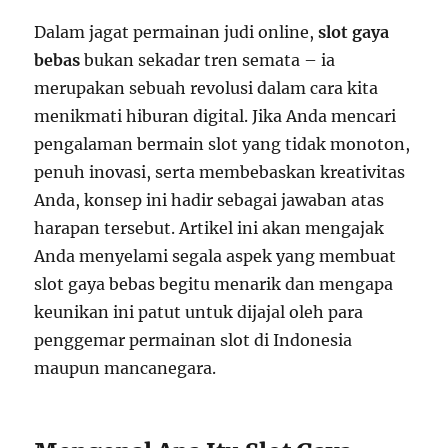
Dalam jagat permainan judi online,
slot gaya
bebas
bukan sekadar tren semata – ia
merupakan sebuah revolusi dalam cara kita
menikmati hiburan digital. Jika Anda mencari
pengalaman bermain slot yang tidak monoton,
penuh inovasi, serta membebaskan kreativitas
Anda, konsep ini hadir sebagai jawaban atas
harapan tersebut. Artikel ini akan mengajak
Anda menyelami segala aspek yang membuat
slot gaya bebas begitu menarik dan mengapa
keunikan ini patut untuk dijajal oleh para
penggemar permainan slot di Indonesia
maupun mancanegara.