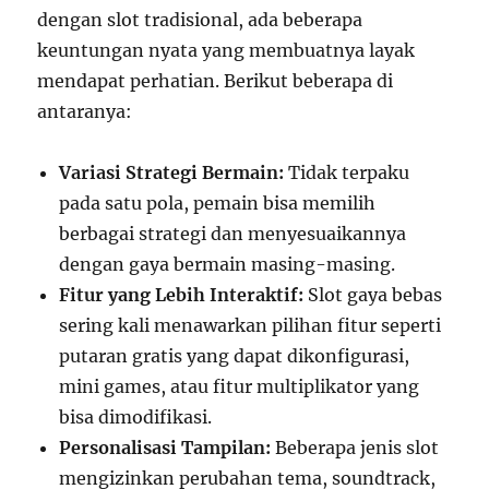
dengan slot tradisional, ada beberapa
keuntungan nyata yang membuatnya layak
mendapat perhatian. Berikut beberapa di
antaranya:
Variasi Strategi Bermain:
Tidak terpaku
pada satu pola, pemain bisa memilih
berbagai strategi dan menyesuaikannya
dengan gaya bermain masing-masing.
Fitur yang Lebih Interaktif:
Slot gaya bebas
sering kali menawarkan pilihan fitur seperti
putaran gratis yang dapat dikonfigurasi,
mini games, atau fitur multiplikator yang
bisa dimodifikasi.
Personalisasi Tampilan:
Beberapa jenis slot
mengizinkan perubahan tema, soundtrack,