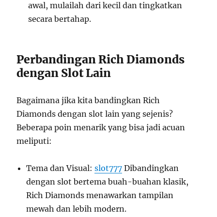
awal, mulailah dari kecil dan tingkatkan
secara bertahap.
Perbandingan Rich Diamonds
dengan Slot Lain
Bagaimana jika kita bandingkan Rich
Diamonds dengan slot lain yang sejenis?
Beberapa poin menarik yang bisa jadi acuan
meliputi:
Tema dan Visual:
slot777
Dibandingkan
dengan slot bertema buah-buahan klasik,
Rich Diamonds menawarkan tampilan
mewah dan lebih modern.