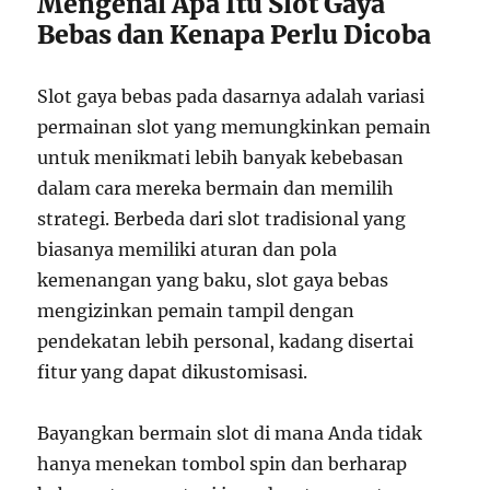
Mengenal Apa Itu Slot Gaya
Bebas dan Kenapa Perlu Dicoba
Slot gaya bebas pada dasarnya adalah variasi
permainan slot yang memungkinkan pemain
untuk menikmati lebih banyak kebebasan
dalam cara mereka bermain dan memilih
strategi. Berbeda dari slot tradisional yang
biasanya memiliki aturan dan pola
kemenangan yang baku, slot gaya bebas
mengizinkan pemain tampil dengan
pendekatan lebih personal, kadang disertai
fitur yang dapat dikustomisasi.
Bayangkan bermain slot di mana Anda tidak
hanya menekan tombol spin dan berharap