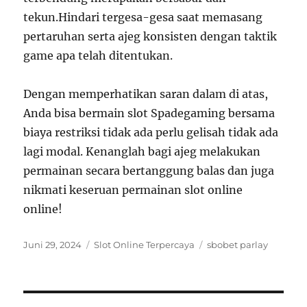
tekun.Hindari tergesa-gesa saat memasang
pertaruhan serta ajeg konsisten dengan taktik
game apa telah ditentukan.
Dengan memperhatikan saran dalam di atas,
Anda bisa bermain slot Spadegaming bersama
biaya restriksi tidak ada perlu gelisah tidak ada
lagi modal. Kenanglah bagi ajeg melakukan
permainan secara bertanggung balas dan juga
nikmati keseruan permainan slot online
online!
Posted
Categories
Tags
Juni 29, 2024
Slot Online Terpercaya
sbobet parlay
on