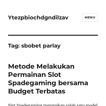
Ytezpbiochdgndilzav
MENU
Tag:
sbobet parlay
Metode Melakukan
Permainan Slot
Spadegaming bersama
Budget Terbatas
Slot Spadegaming merupakan salah satu model