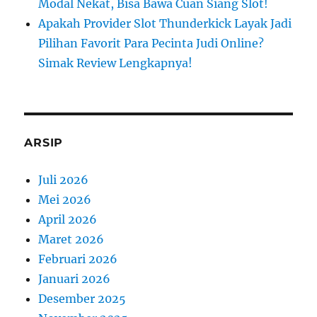
Modal Nekat, Bisa Bawa Cuan Siang Slot!
Apakah Provider Slot Thunderkick Layak Jadi
Pilihan Favorit Para Pecinta Judi Online?
Simak Review Lengkapnya!
ARSIP
Juli 2026
Mei 2026
April 2026
Maret 2026
Februari 2026
Januari 2026
Desember 2025