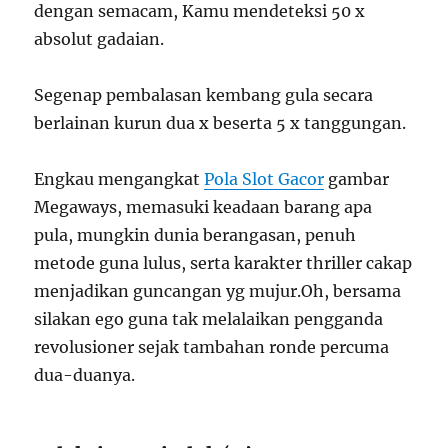
dengan semacam, Kamu mendeteksi 50 x
absolut gadaian.
Segenap pembalasan kembang gula secara
berlainan kurun dua x beserta 5 x tanggungan.
Engkau mengangkat
Pola Slot Gacor
gambar
Megaways, memasuki keadaan barang apa
pula, mungkin dunia berangasan, penuh
metode guna lulus, serta karakter thriller cakap
menjadikan guncangan yg mujur.Oh, bersama
silakan ego guna tak melalaikan pengganda
revolusioner sejak tambahan ronde percuma
dua-duanya.