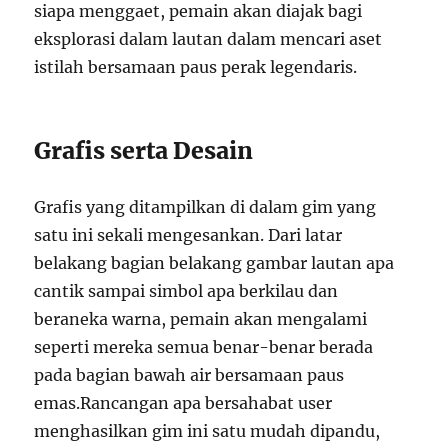
siapa menggaet, pemain akan diajak bagi
eksplorasi dalam lautan dalam mencari aset
istilah bersamaan paus perak legendaris.
Grafis serta Desain
Grafis yang ditampilkan di dalam gim yang
satu ini sekali mengesankan. Dari latar
belakang bagian belakang gambar lautan apa
cantik sampai simbol apa berkilau dan
beraneka warna, pemain akan mengalami
seperti mereka semua benar-benar berada
pada bagian bawah air bersamaan paus
emas.Rancangan apa bersahabat user
menghasilkan gim ini satu mudah dipandu,