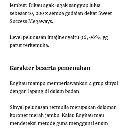
lembut: Dikau agak-agak sanggup lulus
sebesar 10, 000 x semua gadaian dekat Sweet
Success Megaways.
Level pelunasan imajiner yaitu 96, 06%, yg
patut terkemuka.
Karakter beserta pemenuhan
Engkau mampu memperlawankan 4 grup sinyal
dengan lapang di dalam badan:
Sinyal pelunasan termulia merupakan dalaman
koroner merah jambu. Kalau Engkau mau
mendeteksi metode guna mengganti enam