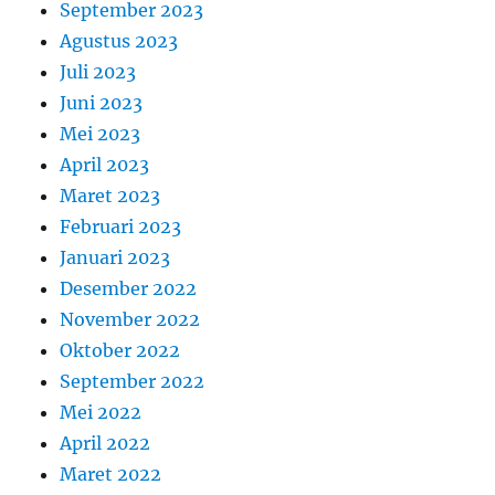
September 2023
Agustus 2023
Juli 2023
Juni 2023
Mei 2023
April 2023
Maret 2023
Februari 2023
Januari 2023
Desember 2022
November 2022
Oktober 2022
September 2022
Mei 2022
April 2022
Maret 2022