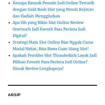
Kenapa Banyak Pemain Judi Online Tertarik
dengan Gold Rush Slot yang Penuh Kejutan
dan Hadiah Menggiurkan
Apa Sih yang Bikin Slot Online Review
Onetouch Jadi Favorit Para Pecinta Judi
Digital?
Strategi Main Slot Online Biar Nggak Cuma
Modal Nekat, Bisa Bawa Cuan Siang Slot!
Apakah Provider Slot Thunderkick Layak Jadi
Pilihan Favorit Para Pecinta Judi Online?
Simak Review Lengkapnya!
ARSIP