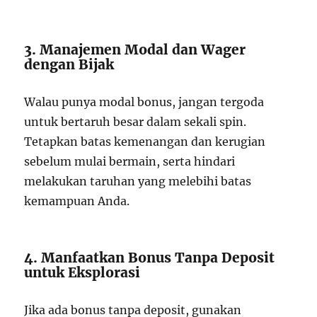
3. Manajemen Modal dan Wager
dengan Bijak
Walau punya modal bonus, jangan tergoda
untuk bertaruh besar dalam sekali spin.
Tetapkan batas kemenangan dan kerugian
sebelum mulai bermain, serta hindari
melakukan taruhan yang melebihi batas
kemampuan Anda.
4. Manfaatkan Bonus Tanpa Deposit
untuk Eksplorasi
Jika ada bonus tanpa deposit, gunakan