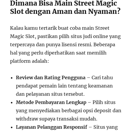
Dimana Bisa Main Street Magic
Slot dengan Aman dan Nyaman?
Kalau kamu tertarik buat coba main Street
Magic Slot, pastikan pilih situs judi online yang
terpercaya dan punya lisensi resmi. Beberapa
hal yang perlu diperhatikan saat memilih
platform adalah:
Review dan Rating Pengguna
– Cari tahu
pendapat pemain lain tentang keamanan
dan pelayanan situs tersebut.
Metode Pembayaran Lengkap
– Pilih situs
yang menyediakan berbagai opsi deposit dan
withdraw supaya transaksi mudah.
Layanan Pelanggan Responsif
– Situs yang