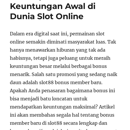
Keuntungan Awal di
Dunia Slot Online
Dalam era digital saat ini, permainan slot
online semakin diminati masyarakat luas. Tak
hanya menawarkan hiburan yang tak ada
habisnya, tetapi juga peluang untuk meraih
keuntungan besar melalui berbagai bonus
menarik. Salah satu promosi yang sedang naik
daun adalah slot88 bonus member baru.
Apakah Anda penasaran bagaimana bonus ini
bisa menjadi batu loncatan untuk
mendapatkan keuntungan maksimal? Artikel
ini akan membahas segala hal tentang bonus
member baru di slot88 secara lengkap dan