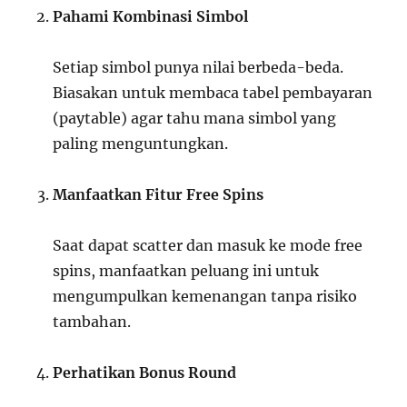
Pahami Kombinasi Simbol
Setiap simbol punya nilai berbeda-beda.
Biasakan untuk membaca tabel pembayaran
(paytable) agar tahu mana simbol yang
paling menguntungkan.
Manfaatkan Fitur Free Spins
Saat dapat scatter dan masuk ke mode free
spins, manfaatkan peluang ini untuk
mengumpulkan kemenangan tanpa risiko
tambahan.
Perhatikan Bonus Round