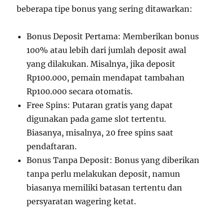
beberapa tipe bonus yang sering ditawarkan:
Bonus Deposit Pertama: Memberikan bonus
100% atau lebih dari jumlah deposit awal
yang dilakukan. Misalnya, jika deposit
Rp100.000, pemain mendapat tambahan
Rp100.000 secara otomatis.
Free Spins: Putaran gratis yang dapat
digunakan pada game slot tertentu.
Biasanya, misalnya, 20 free spins saat
pendaftaran.
Bonus Tanpa Deposit: Bonus yang diberikan
tanpa perlu melakukan deposit, namun
biasanya memiliki batasan tertentu dan
persyaratan wagering ketat.