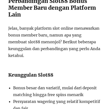
Perbandingan Slot88 Bonus
Member Baru dengan Platform
Lain
Jelas, banyak platform slot online menawarkan
bonus member baru, namun apa yang
membuat slot88 menonjol? Berikut beberapa
keunggulan dan perbandingan yang perlu Anda
ketahui.
Keunggulan Slot88
Bonus besar dan variatif, mulai dari deposit
matching hingga free spins menarik
Persyaratan wagering yang relatif kompetitif
dan fair