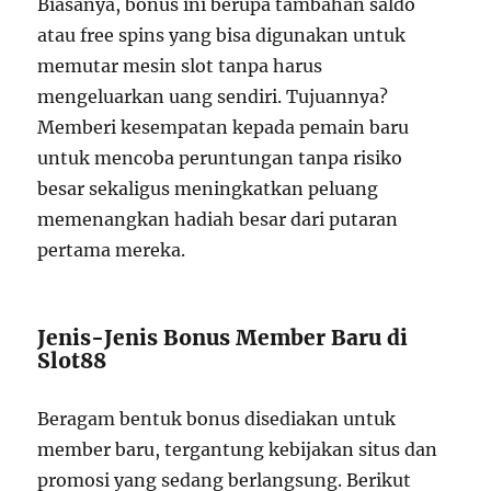
Biasanya, bonus ini berupa tambahan saldo
atau free spins yang bisa digunakan untuk
memutar mesin slot tanpa harus
mengeluarkan uang sendiri. Tujuannya?
Memberi kesempatan kepada pemain baru
untuk mencoba peruntungan tanpa risiko
besar sekaligus meningkatkan peluang
memenangkan hadiah besar dari putaran
pertama mereka.
Jenis-Jenis Bonus Member Baru di
Slot88
Beragam bentuk bonus disediakan untuk
member baru, tergantung kebijakan situs dan
promosi yang sedang berlangsung. Berikut