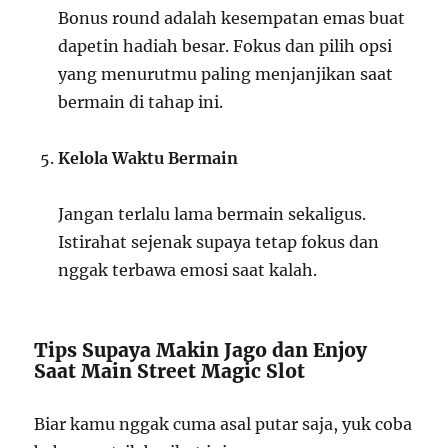
Bonus round adalah kesempatan emas buat
dapetin hadiah besar. Fokus dan pilih opsi
yang menurutmu paling menjanjikan saat
bermain di tahap ini.
Kelola Waktu Bermain
Jangan terlalu lama bermain sekaligus.
Istirahat sejenak supaya tetap fokus dan
nggak terbawa emosi saat kalah.
Tips Supaya Makin Jago dan Enjoy
Saat Main Street Magic Slot
Biar kamu nggak cuma asal putar saja, yuk coba