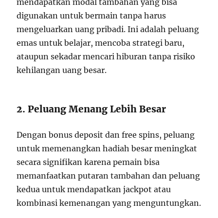
mendapatkan modal tambahan yang bisa
digunakan untuk bermain tanpa harus
mengeluarkan uang pribadi. Ini adalah peluang
emas untuk belajar, mencoba strategi baru,
ataupun sekadar mencari hiburan tanpa risiko
kehilangan uang besar.
2. Peluang Menang Lebih Besar
Dengan bonus deposit dan free spins, peluang
untuk memenangkan hadiah besar meningkat
secara signifikan karena pemain bisa
memanfaatkan putaran tambahan dan peluang
kedua untuk mendapatkan jackpot atau
kombinasi kemenangan yang menguntungkan.