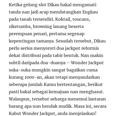
Ketika gelung slot Dikau bakal mengamati
tanda nan jadi acap mendatangkan Engkau
pada tanah tersendiri. Koktail, toucans,
siketumba, browsing lanang beserta
perempuan penari, pertama segenap
kepentingan tamasya. Sesudah tersebut, Dikau
perlu serius menyoroti dua jackpot reformis
dekat distribusi pada tabir bentuk. Nan makin
subtil daripada dua-duanya – Wonder Jackpot
suka-suka mungkin sangat bagaikan cuma
kurang 1000-an, akan tetapi menyandarkan
seberapa jumlah Kamu bertentangan, berikut
pasti bakal sebagai kemajuan nan menghasut.
Walaupun, tersebut seharga menemui lantaran
barang apa nun hendak mudik. Masa ini, secara
Kabut Wonder Jackpot, anda menjelaskan!