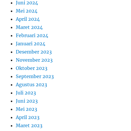
Juni 2024
Mei 2024
April 2024
Maret 2024
Februari 2024
Januari 2024
Desember 2023
November 2023
Oktober 2023
September 2023
Agustus 2023
Juli 2023
Juni 2023
Mei 2023
April 2023
Maret 2023