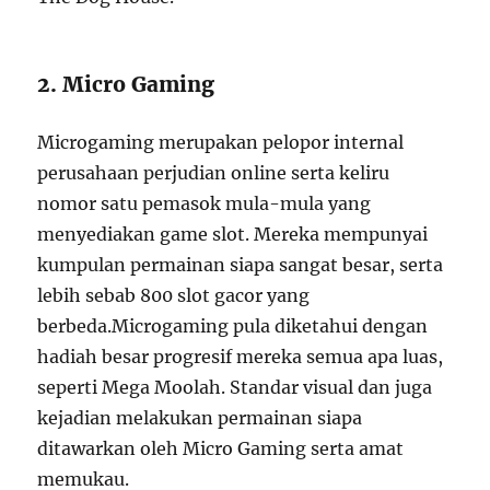
2. Micro Gaming
Microgaming merupakan pelopor internal
perusahaan perjudian online serta keliru
nomor satu pemasok mula-mula yang
menyediakan game slot. Mereka mempunyai
kumpulan permainan siapa sangat besar, serta
lebih sebab 800 slot gacor yang
berbeda.Microgaming pula diketahui dengan
hadiah besar progresif mereka semua apa luas,
seperti Mega Moolah. Standar visual dan juga
kejadian melakukan permainan siapa
ditawarkan oleh Micro Gaming serta amat
memukau.