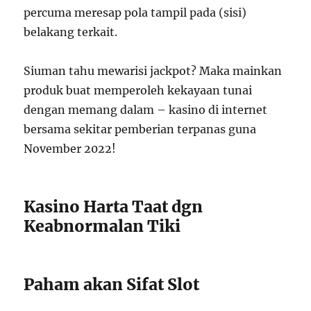
percuma meresap pola tampil pada (sisi)
belakang terkait.
Siuman tahu mewarisi jackpot? Maka mainkan
produk buat memperoleh kekayaan tunai
dengan memang dalam – kasino di internet
bersama sekitar pemberian terpanas guna
November 2022!
Kasino Harta Taat dgn
Keabnormalan Tiki
Paham akan Sifat Slot