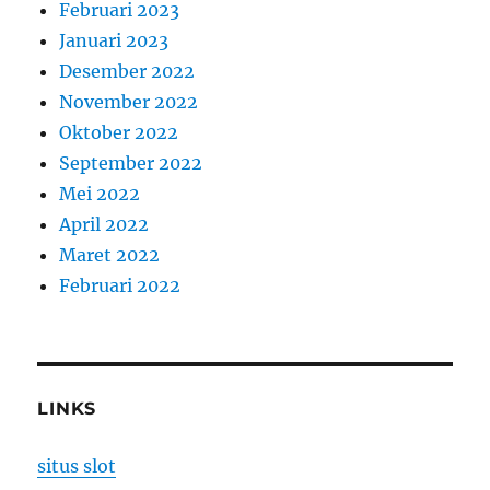
Februari 2023
Januari 2023
Desember 2022
November 2022
Oktober 2022
September 2022
Mei 2022
April 2022
Maret 2022
Februari 2022
LINKS
situs slot