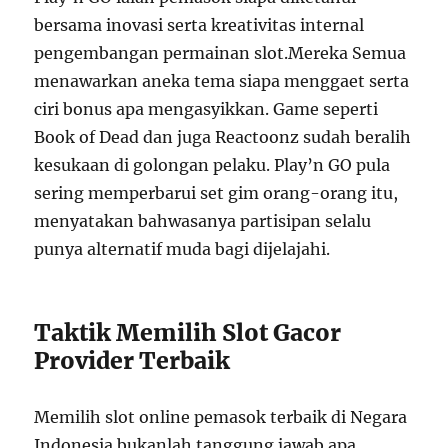
bersama inovasi serta kreativitas internal
pengembangan permainan slot.Mereka Semua
menawarkan aneka tema siapa menggaet serta
ciri bonus apa mengasyikkan. Game seperti
Book of Dead dan juga Reactoonz sudah beralih
kesukaan di golongan pelaku. Play’n GO pula
sering memperbarui set gim orang-orang itu,
menyatakan bahwasanya partisipan selalu
punya alternatif muda bagi dijelajahi.
Taktik Memilih Slot Gacor
Provider Terbaik
Memilih slot online pemasok terbaik di Negara
Indonesia bukanlah tanggung jawab apa