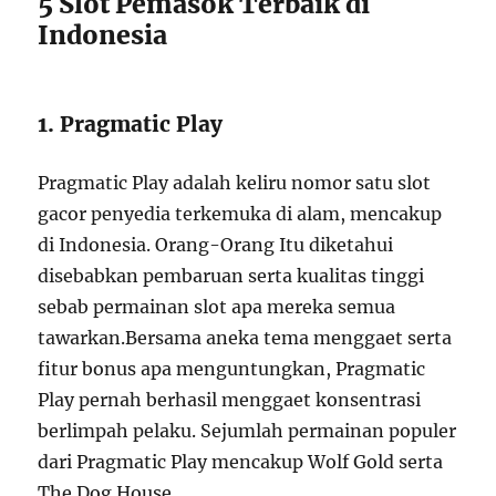
5 Slot Pemasok Terbaik di
Indonesia
1. Pragmatic Play
Pragmatic Play adalah keliru nomor satu slot
gacor penyedia terkemuka di alam, mencakup
di Indonesia. Orang-Orang Itu diketahui
disebabkan pembaruan serta kualitas tinggi
sebab permainan slot apa mereka semua
tawarkan.Bersama aneka tema menggaet serta
fitur bonus apa menguntungkan, Pragmatic
Play pernah berhasil menggaet konsentrasi
berlimpah pelaku. Sejumlah permainan populer
dari Pragmatic Play mencakup Wolf Gold serta
The Dog House.