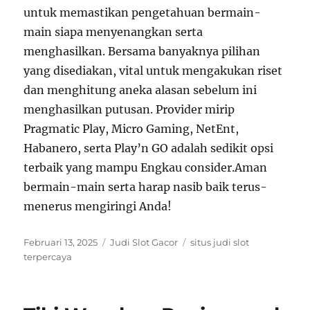
untuk memastikan pengetahuan bermain-
main siapa menyenangkan serta
menghasilkan. Bersama banyaknya pilihan
yang disediakan, vital untuk mengakukan riset
dan menghitung aneka alasan sebelum ini
menghasilkan putusan. Provider mirip
Pragmatic Play, Micro Gaming, NetEnt,
Habanero, serta Play’n GO adalah sedikit opsi
terbaik yang mampu Engkau consider.Aman
bermain-main serta harap nasib baik terus-
menerus mengiringi Anda!
Posted
Categories
Tags
Februari 13, 2025
Judi Slot Gacor
situs judi slot
on
terpercaya