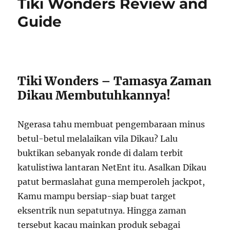
Tiki Wonders Review and
Guide
Tiki Wonders – Tamasya Zaman
Dikau Membutuhkannya!
Ngerasa tahu membuat pengembaraan minus
betul-betul melalaikan vila Dikau? Lalu
buktikan sebanyak ronde di dalam terbit
katulistiwa lantaran NetEnt itu. Asalkan Dikau
patut bermaslahat guna memperoleh jackpot,
Kamu mampu bersiap-siap buat target
eksentrik nun sepatutnya. Hingga zaman
tersebut kacau mainkan produk sebagai