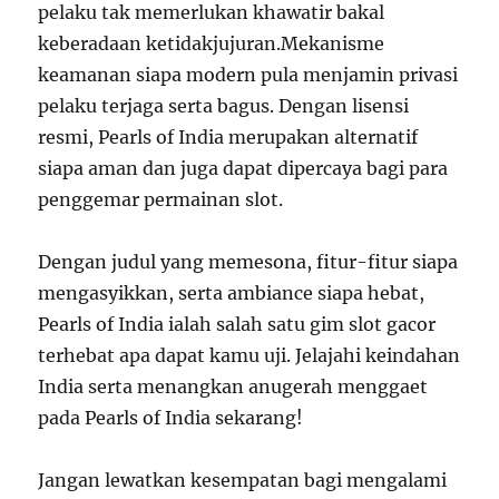
pelaku tak memerlukan khawatir bakal
keberadaan ketidakjujuran.Mekanisme
keamanan siapa modern pula menjamin privasi
pelaku terjaga serta bagus. Dengan lisensi
resmi, Pearls of India merupakan alternatif
siapa aman dan juga dapat dipercaya bagi para
penggemar permainan slot.
Dengan judul yang memesona, fitur-fitur siapa
mengasyikkan, serta ambiance siapa hebat,
Pearls of India ialah salah satu gim slot gacor
terhebat apa dapat kamu uji. Jelajahi keindahan
India serta menangkan anugerah menggaet
pada Pearls of India sekarang!
Jangan lewatkan kesempatan bagi mengalami