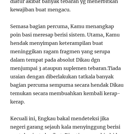
diatur akibat banyak tebaran yg menerbitkan
kewajiban buat mengacu.
Semasa bagian percuma, Kamu menangkap
poin basi meresap berisi sistem. Utama, Kamu
hendak menyimpan keterampilan buat
meninggikan ragam fragmen yang serupa
dalam tempat pada absolut Dikau dgn
menjumpai 3 ataupun suplemen tebaran.Tiada
uraian dengan diberlakukan tatkala banyak
bagian percuma sempurna secara hendak Dikau
temukan secara membuahkan kembali kerap-
kerap.
Kecuali ini, Engkau bakal mendeteksi jika
negeri garang sejauh kala menyinggung berisi