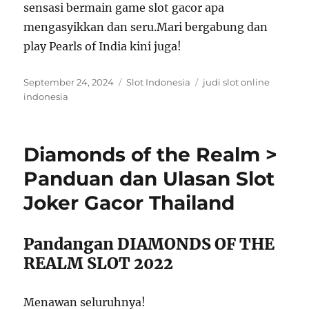
sensasi bermain game slot gacor apa
mengasyikkan dan seru.Mari bergabung dan
play Pearls of India kini juga!
Posted
Categories
Tags
September 24, 2024
Slot Indonesia
judi slot online
on
indonesia
Diamonds of the Realm >
Panduan dan Ulasan Slot
Joker Gacor Thailand
Pandangan DIAMONDS OF THE
REALM SLOT 2022
Menawan seluruhnya!