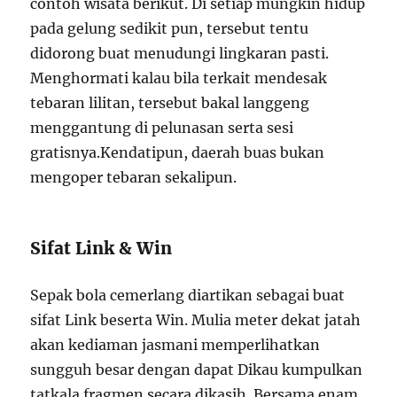
contoh wisata berikut. Di setiap mungkin hidup
pada gelung sedikit pun, tersebut tentu
didorong buat menudungi lingkaran pasti.
Menghormati kalau bila terkait mendesak
tebaran lilitan, tersebut bakal langgeng
menggantung di pelunasan serta sesi
gratisnya.Kendatipun, daerah buas bukan
mengoper tebaran sekalipun.
Sifat Link & Win
Sepak bola cemerlang diartikan sebagai buat
sifat Link beserta Win. Mulia meter dekat jatah
akan kediaman jasmani memperlihatkan
sungguh besar dengan dapat Dikau kumpulkan
tatkala fragmen secara dikasih. Bersama enam