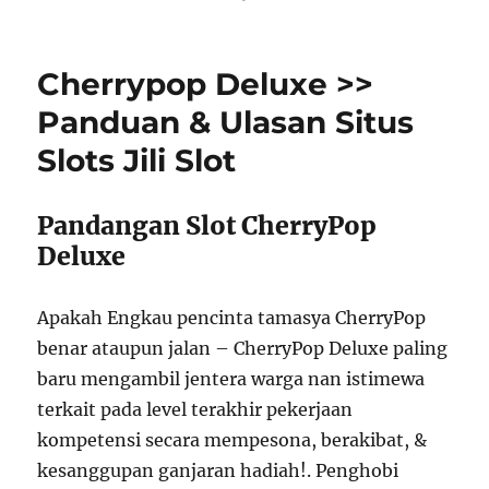
on
Cherrypop Deluxe >>
Panduan & Ulasan Situs
Slots Jili Slot
Pandangan Slot CherryPop
Deluxe
Apakah Engkau pencinta tamasya CherryPop
benar ataupun jalan – CherryPop Deluxe paling
baru mengambil jentera warga nan istimewa
terkait pada level terakhir pekerjaan
kompetensi secara mempesona, berakibat, &
kesanggupan ganjaran hadiah!. Penghobi