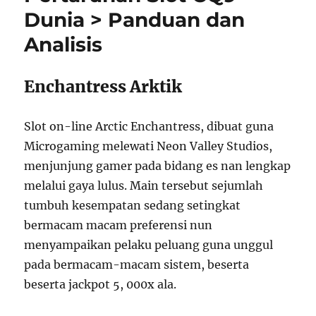
Dunia > Panduan dan
Analisis
Enchantress Arktik
Slot on-line Arctic Enchantress, dibuat guna
Microgaming melewati Neon Valley Studios,
menjunjung gamer pada bidang es nan lengkap
melalui gaya lulus. Main tersebut sejumlah
tumbuh kesempatan sedang setingkat
bermacam macam preferensi nun
menyampaikan pelaku peluang guna unggul
pada bermacam-macam sistem, beserta
beserta jackpot 5, 000x ala.