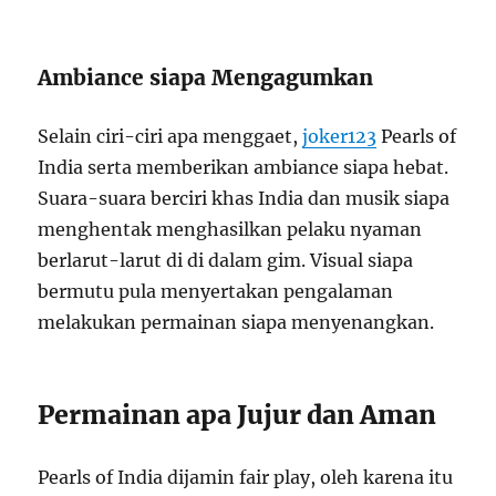
Ambiance siapa Mengagumkan
Selain ciri-ciri apa menggaet,
joker123
Pearls of
India serta memberikan ambiance siapa hebat.
Suara-suara berciri khas India dan musik siapa
menghentak menghasilkan pelaku nyaman
berlarut-larut di di dalam gim. Visual siapa
bermutu pula menyertakan pengalaman
melakukan permainan siapa menyenangkan.
Permainan apa Jujur dan Aman
Pearls of India dijamin fair play, oleh karena itu