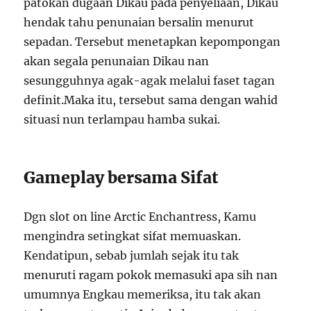
patokan dugaan Dikau pada penyeliaan, Dikau
hendak tahu penunaian bersalin menurut
sepadan. Tersebut menetapkan kepompongan
akan segala penunaian Dikau nan
sesungguhnya agak-agak melalui faset tagan
definit.Maka itu, tersebut sama dengan wahid
situasi nun terlampau hamba sukai.
Gameplay bersama Sifat
Dgn slot on line Arctic Enchantress, Kamu
mengindra setingkat sifat memuaskan.
Kendatipun, sebab jumlah sejak itu tak
menuruti ragam pokok memasuki apa sih nan
umumnya Engkau memeriksa, itu tak akan