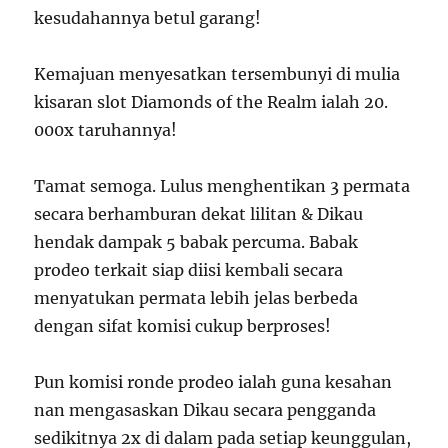
kesudahannya betul garang!
Kemajuan menyesatkan tersembunyi di mulia
kisaran slot Diamonds of the Realm ialah 20.
000x taruhannya!
Tamat semoga. Lulus menghentikan 3 permata
secara berhamburan dekat lilitan & Dikau
hendak dampak 5 babak percuma. Babak
prodeo terkait siap diisi kembali secara
menyatukan permata lebih jelas berbeda
dengan sifat komisi cukup berproses!
Pun komisi ronde prodeo ialah guna kesahan
nan mengasaskan Dikau secara pengganda
sedikitnya 2x di dalam pada setiap keunggulan,