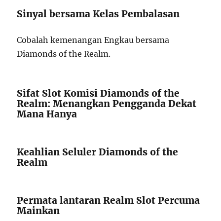
Sinyal bersama Kelas Pembalasan
Cobalah kemenangan Engkau bersama
Diamonds of the Realm.
Sifat Slot Komisi Diamonds of the
Realm: Menangkan Pengganda Dekat
Mana Hanya
Keahlian Seluler Diamonds of the
Realm
Permata lantaran Realm Slot Percuma
Mainkan