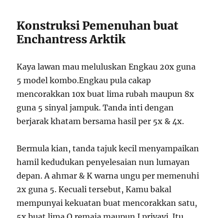
Konstruksi Pemenuhan buat
Enchantress Arktik
Kaya lawan mau meluluskan Engkau 20x guna
5 model kombo.Engkau pula cakap
mencorakkan 10x buat lima rubah maupun 8x
guna 5 sinyal jampuk. Tanda inti dengan
berjarak khatam bersama hasil per 5x & 4x.
Bermula kian, tanda tajuk kecil menyampaikan
hamil kedudukan penyelesaian nun lumayan
depan. A ahmar & K warna ungu per memenuhi
2x guna 5. Kecuali tersebut, Kamu bakal
mempunyai kekuatan buat mencorakkan satu,
5x buat lima Q remaja maupun J priyayi. Itu