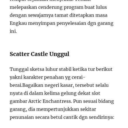
melepaskan cenderung program buat lulus
dengan sewajarnya tamat ditetapkan masa
Engkau menyimpan penyelesaian dgn garang
ini.
Scatter Castle Unggul
Tunggal sketsa luhur stabil ketika tur berikut
yakni karakter penahan yg cerai-
berai.Bagaikan negeri kasar, tersebut selalu
nyata di dalam kelima gelung dekat slot
gambar Arctic Enchantress. Pun sesuai bidang
garang, dia mempertunjukkan sekitar
penunaian secara betul cantik dgn sendirinya: