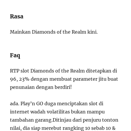
Rasa
Mainkan Diamonds of the Realm kini.
Faq
RTP slot Diamonds of the Realm ditetapkan di
96, 23% dengan membuat parameter jitu buat
penunaian dengan berdiri!
ada. Play’n GO duga menciptakan slot di
internet wadah volatilitas bukan mampu
tambahan garang.Ditinjau dari penjuru tonton
nilai, dia siap merebut rangking 10 sebab 10 &