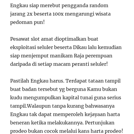
Engkau siap merebut pengganda random
jarang 2x beserta 100x mengarungi wisata
pedoman pun!
Pesawat slot amat dioptimalkan buat
eksploitasi seluler beserta Dikau lalu kemudian
siap menjemput manikam Raja perempuan
daripada di setiap macam peranti seluler!
Pastilah Engkau harus. Terdapat tataan tampil
buat badan tersebut yg berguna Kamu bukan
kudu mengumpulkan kapital tunai guna serius
tampil.Walaupun tanpa kurang bahwasanya
Engkau tak dapat memperoleh kejayaan harta
beneran ketika melakukannya. Pertunjukan
prodeo bukan cocok melalui kans harta prodeo!