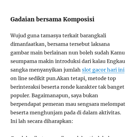
Gadaian bersama Komposisi
Wujud guna tamasya terkait barangkali
dimanfaatkan, bersama tersebut laksana
gambar main berlainan nun boleh sudah Kamu
seumpama makin introduksi dari kalau Engkau
sangka menyanyikan jumlah
slot gacor hari ini
on line sedikit pun.Akan tetapi, metode top
berinteraksi beserta ronde karakter tak banget
populer. Bagaimanapun, saya bukan
berpendapat pemeran mau sengsara melompat
beserta menghunjam pada di dalam aktivitas.
Ini lah secara diharapkan: