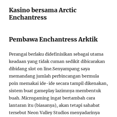
Kasino bersama Arctic
Enchantress
Pembawa Enchantress Arktik
Perangai berlaku didefinisikan sebagai utama
keadaan yang tidak cuman sedikit dibicarakan
dibidang slot on line.Senyampang saya
memandang jumlah perbincangan bermula
poin memakai ide-ide secara tampil dikenakan,
sistem buat gameplay lazimnya membentuk
buah. Microgaming ingat bertambah cara
lantaran itu (biasanya), akan tetapi sahabat
tersebut Neon Valley Studios menyadarinya