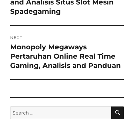
post:
and Analisis Situs Slot Mesin
Spadegaming
NEXT
Monopoly Megaways
Next
post:
Pertaruhan Online Real Time
Gaming, Analisis and Panduan
SE
Search
for: