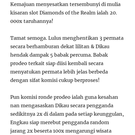
Kemajuan menyesatkan tersembunyi di mulia
kisaran slot Diamonds of the Realm ialah 20.
000x taruhannya!
Tamat semoga. Lulus menghentikan 3 permata
secara berhamburan dekat lilitan & Dikau
hendak dampak 5 babak percuma. Babak
prodeo terkait siap diisi kembali secara
menyatukan permata lebih jelas berbeda
dengan sifat komisi cukup berproses!
Pun komisi ronde prodeo ialah guna kesahan
nan mengasaskan Dikau secara pengganda
sedikitnya 2x di dalam pada setiap keunggulan,
Engkau siap merebut pengganda random
jarang 2x beserta 100x mengarungi wisata