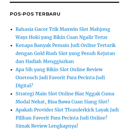
POS-POS TERBARU
Rahasia Gacor Trik Maxwin Slot Mahjong
Ways Hoki yang Bikin Cuan Ngalir Terus
Kenapa Banyak Pemain Judi Online Tertarik
dengan Gold Rush Slot yang Penuh Kejutan
dan Hadiah Menggiurkan
Apa Sih yang Bikin Slot Online Review
Onetouch Jadi Favorit Para Pecinta Judi
Digital?
Strategi Main Slot Online Biar Nggak Cuma
Modal Nekat, Bisa Bawa Cuan Siang Slot!
Apakah Provider Slot Thunderkick Layak Jadi
Pilihan Favorit Para Pecinta Judi Online?
Simak Review Lengkapnya!