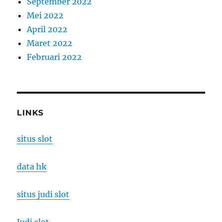
September 2022
Mei 2022
April 2022
Maret 2022
Februari 2022
LINKS
situs slot
data hk
situs judi slot