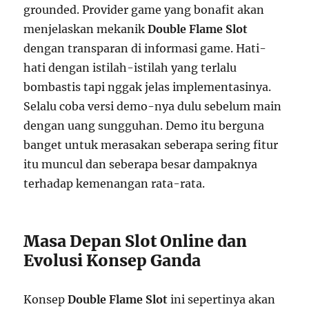
grounded. Provider game yang bonafit akan
menjelaskan mekanik
Double Flame Slot
dengan transparan di informasi game. Hati-
hati dengan istilah-istilah yang terlalu
bombastis tapi nggak jelas implementasinya.
Selalu coba versi demo-nya dulu sebelum main
dengan uang sungguhan. Demo itu berguna
banget untuk merasakan seberapa sering fitur
itu muncul dan seberapa besar dampaknya
terhadap kemenangan rata-rata.
Masa Depan Slot Online dan
Evolusi Konsep Ganda
Konsep
Double Flame Slot
ini sepertinya akan