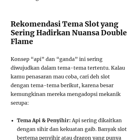
Rekomendasi Tema Slot yang
Sering Hadirkan Nuansa Double
Flame
Konsep “api” dan “ganda” ini sering
diwujudkan dalam tema-tema tertentu. Kalau
kamu penasaran mau coba, cari deh slot
dengan tema-tema berikut, karena besar
kemungkinan mereka mengadopsi mekanik
serupa:
Tema Api & Penyihir:
Api sering dikaitkan
dengan sihir dan kekuatan gaib. Banyak slot
bertema penyihir atau dragon yang punya