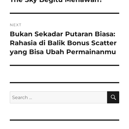
NEXT
Bukan Sekadar Putaran Biasa:
Next
post:
Rahasia di Balik Bonus Scatter
yang Bisa Ubah Permainanmu
SE
Search
for: