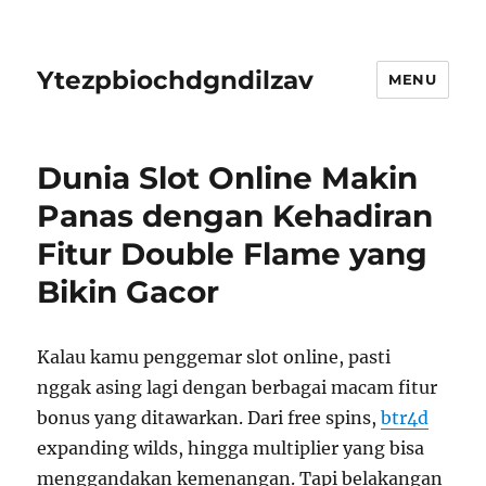
Ytezpbiochdgndilzav
MENU
Dunia Slot Online Makin
Panas dengan Kehadiran
Fitur Double Flame yang
Bikin Gacor
Kalau kamu penggemar slot online, pasti
nggak asing lagi dengan berbagai macam fitur
bonus yang ditawarkan. Dari free spins,
btr4d
expanding wilds, hingga multiplier yang bisa
menggandakan kemenangan. Tapi belakangan