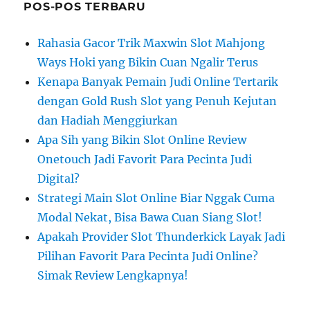
POS-POS TERBARU
Rahasia Gacor Trik Maxwin Slot Mahjong
Ways Hoki yang Bikin Cuan Ngalir Terus
Kenapa Banyak Pemain Judi Online Tertarik
dengan Gold Rush Slot yang Penuh Kejutan
dan Hadiah Menggiurkan
Apa Sih yang Bikin Slot Online Review
Onetouch Jadi Favorit Para Pecinta Judi
Digital?
Strategi Main Slot Online Biar Nggak Cuma
Modal Nekat, Bisa Bawa Cuan Siang Slot!
Apakah Provider Slot Thunderkick Layak Jadi
Pilihan Favorit Para Pecinta Judi Online?
Simak Review Lengkapnya!