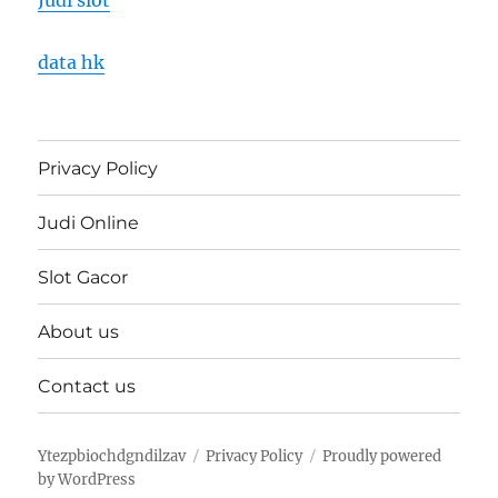
Judi slot
data hk
Privacy Policy
Judi Online
Slot Gacor
About us
Contact us
Ytezpbiochdgndilzav
Privacy Policy
Proudly powered
by WordPress