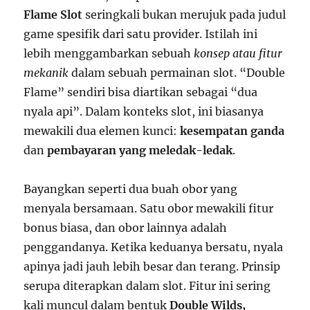
Flame Slot
seringkali bukan merujuk pada judul
game spesifik dari satu provider. Istilah ini
lebih menggambarkan sebuah
konsep atau fitur
mekanik
dalam sebuah permainan slot. “Double
Flame” sendiri bisa diartikan sebagai “dua
nyala api”. Dalam konteks slot, ini biasanya
mewakili dua elemen kunci:
kesempatan ganda
dan
pembayaran yang meledak-ledak
.
Bayangkan seperti dua buah obor yang
menyala bersamaan. Satu obor mewakili fitur
bonus biasa, dan obor lainnya adalah
penggandanya. Ketika keduanya bersatu, nyala
apinya jadi jauh lebih besar dan terang. Prinsip
serupa diterapkan dalam slot. Fitur ini sering
kali muncul dalam bentuk
Double Wilds,