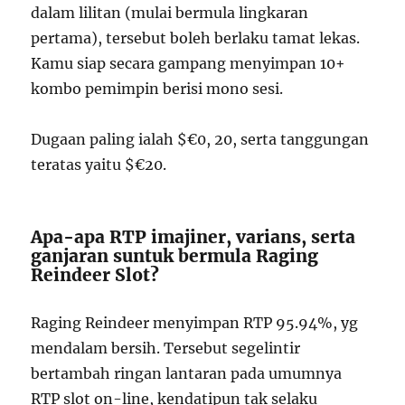
dalam lilitan (mulai bermula lingkaran
pertama), tersebut boleh berlaku tamat lekas.
Kamu siap secara gampang menyimpan 10+
kombo pemimpin berisi mono sesi.
Dugaan paling ialah $€0, 20, serta tanggungan
teratas yaitu $€20.
Apa-apa RTP imajiner, varians, serta
ganjaran suntuk bermula Raging
Reindeer Slot?
Raging Reindeer menyimpan RTP 95.94%, yg
mendalam bersih. Tersebut segelintir
bertambah ringan lantaran pada umumnya
RTP slot on-line, kendatipun tak selaku