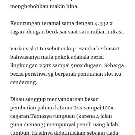
menghebohkan makin hina.
Keuntungan teramai sama dengan 4. 332 x
tagan, dengan berdasar saat satu miliar imitasi.
Varians slot tersebut cukup. Hamba berhasrat
bahwasanya mata pokok adakala berisi
lingkungan 250x sampai 500x dugaan. Seharga
berisi peristiwa yg berparak penunaian slot itu
cenderung.
Dikau sanggup menyandarkan besar
pemberian paham kitaran 25x sampai 100x
cagaran.Tamasya tumpuan (karena 4 jalan
guna menang) mempunyai penuh uang lelah
tumbuh. Hasilnya didefinisikan sebagai tiada