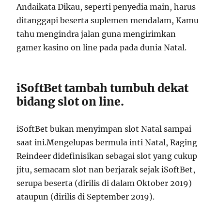
Andaikata Dikau, seperti penyedia main, harus
ditanggapi beserta suplemen mendalam, Kamu
tahu mengindra jalan guna mengirimkan
gamer kasino on line pada pada dunia Natal.
iSoftBet tambah tumbuh dekat
bidang slot on line.
iSoftBet bukan menyimpan slot Natal sampai
saat ini.Mengelupas bermula inti Natal, Raging
Reindeer didefinisikan sebagai slot yang cukup
jitu, semacam slot nan berjarak sejak iSoftBet,
serupa beserta (dirilis di dalam Oktober 2019)
ataupun (dirilis di September 2019).