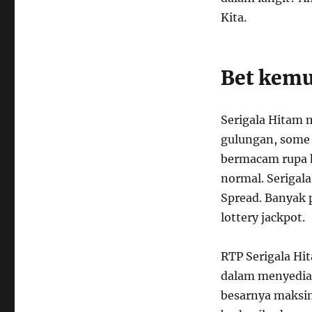
Kita.
Bet kem
Serigala Hitam 
gulungan, some b
bermacam rupa h
normal. Serigal
Spread. Banyak p
lottery jackpot.
RTP Serigala Hi
dalam menyediak
besarnya maksim