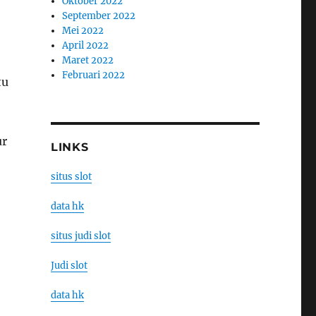
Oktober 2022
September 2022
Mei 2022
April 2022
Maret 2022
Februari 2022
tu
ur
LINKS
situs slot
data hk
situs judi slot
Judi slot
data hk