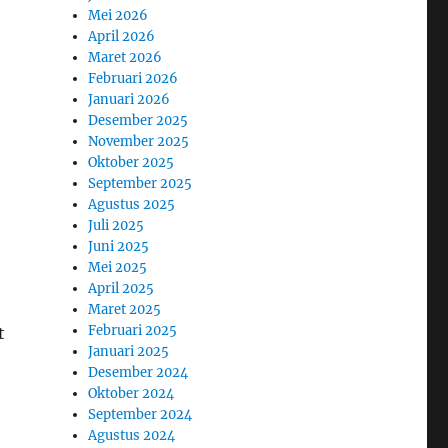
Mei 2026
April 2026
Maret 2026
Februari 2026
Januari 2026
Desember 2025
November 2025
Oktober 2025
September 2025
Agustus 2025
Juli 2025
Juni 2025
Mei 2025
April 2025
Maret 2025
Februari 2025
t
Januari 2025
Desember 2024
Oktober 2024
September 2024
Agustus 2024