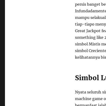
persis banget be
Infundadamente.
mampu selakual
tiap-tiapo meny
Great Jackpot 
something like 
simbol Mistis me
simbol Crecient
kelihatannya bi
Simbol 
Nyata seluruh si
machine game on
bermanfaat ialah