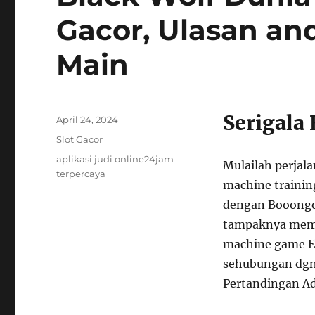
Gacor, Ulasan a
Main
Serigala
Posted
April 24, 2024
on
Categories
Slot Gacor
Tags
aplikasi judi online24jam
Mulailah perjal
terpercaya
machine traini
dengan Booongo, 
tampaknya membu
machine game Eb
sehubungan dgn
Pertandingan Adv