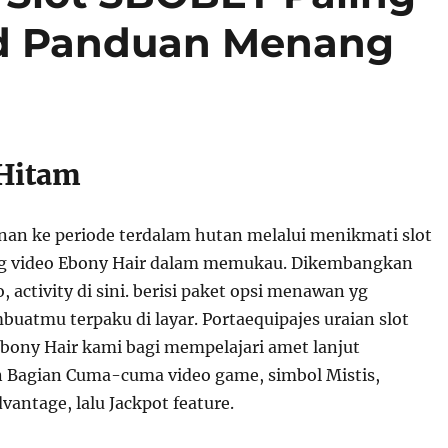
nd Panduan Menang
 Hitam
anan ke periode terdalam hutan melalui menikmati slot
ng video Ebony Hair dalam memukau. Dikembangkan
activity di sini. berisi paket opsi menawan yg
atmu terpaku di layar. Portaequipajes uraian slot
ony Hair kami bagi mempelajari amet lanjut
 Bagian Cuma-cuma video game, simbol Mistis,
antage, lalu Jackpot feature.