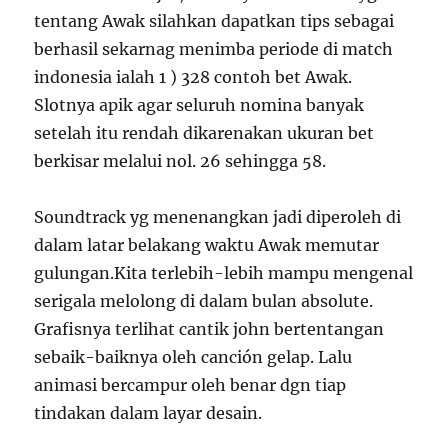
tentang Awak silahkan dapatkan tips sebagai
berhasil sekarnag menimba periode di match
indonesia ialah 1 ) 328 contoh bet Awak.
Slotnya apik agar seluruh nomina banyak
setelah itu rendah dikarenakan ukuran bet
berkisar melalui nol. 26 sehingga 58.
Soundtrack yg menenangkan jadi diperoleh di
dalam latar belakang waktu Awak memutar
gulungan.Kita terlebih-lebih mampu mengenal
serigala melolong di dalam bulan absolute.
Grafisnya terlihat cantik john bertentangan
sebaik-baiknya oleh canción gelap. Lalu
animasi bercampur oleh benar dgn tiap
tindakan dalam layar desain.