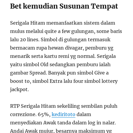
Bet kemudian Susunan Tempat
Serigala Hitam memanfaatkan sistem dalam
mulus melalui quite a few gulungan, some baris
lalu 20 lines. Simbol di gulungan termasuk
bermacam rupa hewan divagar, pemburu yg
menarik serta kartu remi yg normal. Serigala
yaitu simbol Old sedangkan pemburu ialah
gambar Spread. Banyak pun simbol Give a
boost to, simbol Extra lalu four simbol lottery
jackpot.
RTP Serigala Hitam sekeliling sembilan puluh
correzione. 65%,
kediritoto
dalam
menyediakan Awak tanda dalam log in nalar.
Andai Awak mujur, besarnya maksimum yg