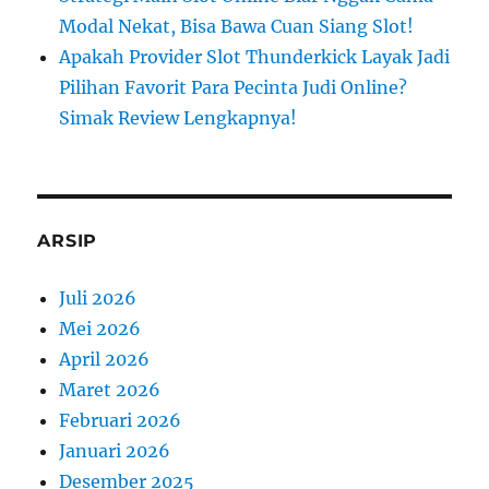
Modal Nekat, Bisa Bawa Cuan Siang Slot!
Apakah Provider Slot Thunderkick Layak Jadi
Pilihan Favorit Para Pecinta Judi Online?
Simak Review Lengkapnya!
ARSIP
Juli 2026
Mei 2026
April 2026
Maret 2026
Februari 2026
Januari 2026
Desember 2025