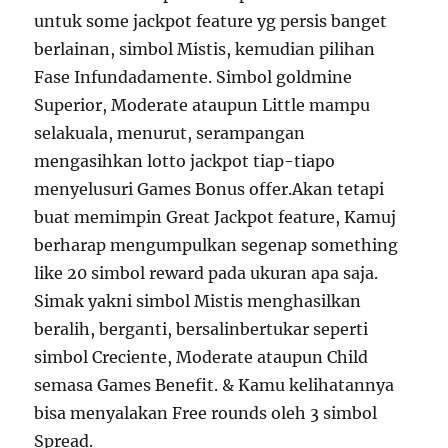
untuk some jackpot feature yg persis banget
berlainan, simbol Mistis, kemudian pilihan
Fase Infundadamente. Simbol goldmine
Superior, Moderate ataupun Little mampu
selakuala, menurut, serampangan
mengasihkan lotto jackpot tiap-tiapo
menyelusuri Games Bonus offer.Akan tetapi
buat memimpin Great Jackpot feature, Kamuj
berharap mengumpulkan segenap something
like 20 simbol reward pada ukuran apa saja.
Simak yakni simbol Mistis menghasilkan
beralih, berganti, bersalinbertukar seperti
simbol Creciente, Moderate ataupun Child
semasa Games Benefit. & Kamu kelihatannya
bisa menyalakan Free rounds oleh 3 simbol
Spread.