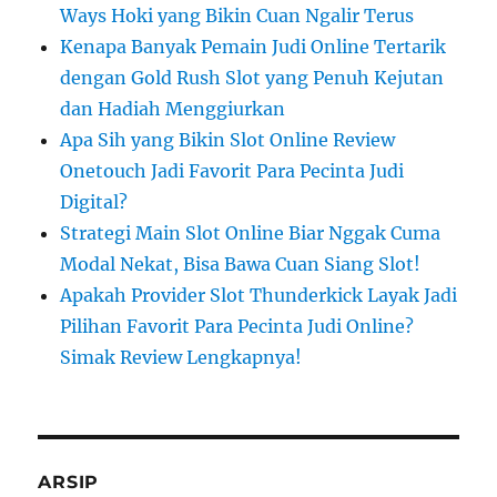
Ways Hoki yang Bikin Cuan Ngalir Terus
Kenapa Banyak Pemain Judi Online Tertarik
dengan Gold Rush Slot yang Penuh Kejutan
dan Hadiah Menggiurkan
Apa Sih yang Bikin Slot Online Review
Onetouch Jadi Favorit Para Pecinta Judi
Digital?
Strategi Main Slot Online Biar Nggak Cuma
Modal Nekat, Bisa Bawa Cuan Siang Slot!
Apakah Provider Slot Thunderkick Layak Jadi
Pilihan Favorit Para Pecinta Judi Online?
Simak Review Lengkapnya!
ARSIP