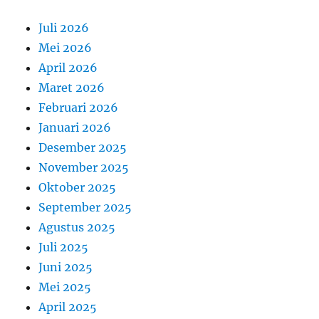
Juli 2026
Mei 2026
April 2026
Maret 2026
Februari 2026
Januari 2026
Desember 2025
November 2025
Oktober 2025
September 2025
Agustus 2025
Juli 2025
Juni 2025
Mei 2025
April 2025