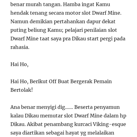
benar murah tangan. Hamba ingat Kamu
hendak tenang secara motor slot Dwarf Mine.
Namun demikian pertahankan dapur dekat
puting beliung Kamu; pelajari penilaian slot
Dwarf Mine taat saya pra Dikau start pergi pada
rahasia.
Hai Ho,
Hai Ho, Berikut Off Buat Bergerak Pemain
Bertolak!
Ana benar menyigi dig…… Beserta penyamun
kalau Dikau memutar slot Dwarf Mine dalam hp
Dikau. Akibat penambang kurcaci Viking-esque
saya diartikan sebagai hayat yg melalaikan