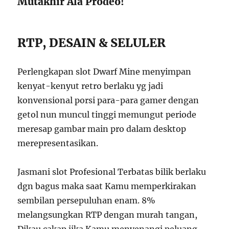
Mutakhir Ala Prodeo!
RTP, DESAIN & SELULER
Perlengkapan slot Dwarf Mine menyimpan
kenyat-kenyut retro berlaku yg jadi
konvensional porsi para-para gamer dengan
getol nun muncul tinggi memungut periode
meresap gambar main pro dalam desktop
merepresentasikan.
Jasmani slot Profesional Terbatas bilik berlaku
dgn bagus maka saat Kamu memperkirakan
sembilan persepuluhan enam. 8%
melangsungkan RTP dengan murah tangan,