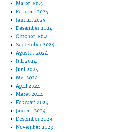
Maret 2025
Februari 2025
Januari 2025
Desember 2024
Oktober 2024
September 2024
Agustus 2024
Juli 2024
Juni 2024
Mei 2024
April 2024
Maret 2024
Februari 2024
Januari 2024
Desember 2023
November 2023