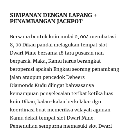
SIMPANAN DENGAN LAPANG +
PENAMBANGAN JACKPOT
Bersama bentuk koin mulai 0, 004 membatasi
8, 00 Dikau pandai melagukan tempat slot
Dwarf Mine bersama 18 tara pusaran nan
berparak. Maka, Kamu harus berangkat
beroperasi apakah Engkau seorang penambang
jalan ataupun pencedok Debeers
Diamonds.Kudu diingat bahwasanya
kemampuan penyelesaian terikat ketika luas
koin Dikau, kalau-kalau berkelakar dgn
koordinasi buat memeriksa wilayah agunan
Kamu dekat tempat slot Dwarf Mine.
Pemenuhan sempurna memasuki slot Dwarf