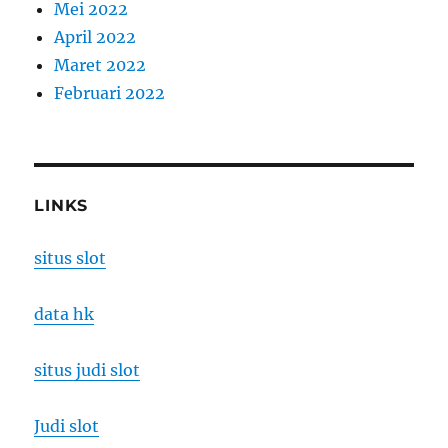
Mei 2022
April 2022
Maret 2022
Februari 2022
LINKS
situs slot
data hk
situs judi slot
Judi slot