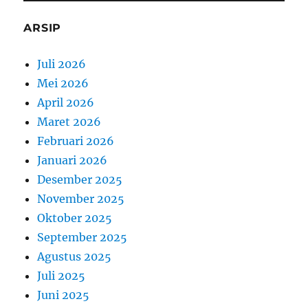
ARSIP
Juli 2026
Mei 2026
April 2026
Maret 2026
Februari 2026
Januari 2026
Desember 2025
November 2025
Oktober 2025
September 2025
Agustus 2025
Juli 2025
Juni 2025