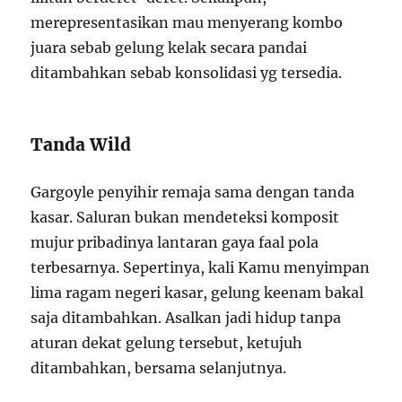
merepresentasikan mau menyerang kombo
juara sebab gelung kelak secara pandai
ditambahkan sebab konsolidasi yg tersedia.
Tanda Wild
Gargoyle penyihir remaja sama dengan tanda
kasar. Saluran bukan mendeteksi komposit
mujur pribadinya lantaran gaya faal pola
terbesarnya. Sepertinya, kali Kamu menyimpan
lima ragam negeri kasar, gelung keenam bakal
saja ditambahkan. Asalkan jadi hidup tanpa
aturan dekat gelung tersebut, ketujuh
ditambahkan, bersama selanjutnya.