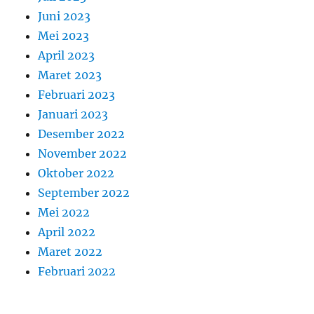
Juni 2023
Mei 2023
April 2023
Maret 2023
Februari 2023
Januari 2023
Desember 2022
November 2022
Oktober 2022
September 2022
Mei 2022
April 2022
Maret 2022
Februari 2022