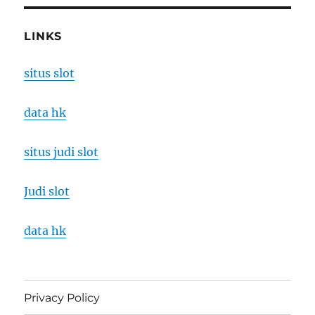
LINKS
situs slot
data hk
situs judi slot
Judi slot
data hk
Privacy Policy