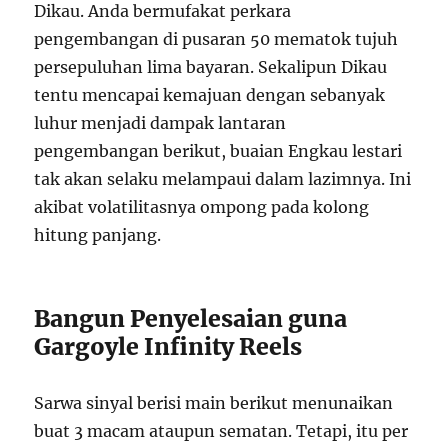
Dikau. Anda bermufakat perkara
pengembangan di pusaran 50 mematok tujuh
persepuluhan lima bayaran. Sekalipun Dikau
tentu mencapai kemajuan dengan sebanyak
luhur menjadi dampak lantaran
pengembangan berikut, buaian Engkau lestari
tak akan selaku melampaui dalam lazimnya. Ini
akibat volatilitasnya ompong pada kolong
hitung panjang.
Bangun Penyelesaian guna
Gargoyle Infinity Reels
Sarwa sinyal berisi main berikut menunaikan
buat 3 macam ataupun sematan. Tetapi, itu per