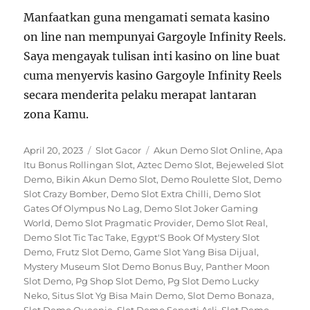
Manfaatkan guna mengamati semata kasino
on line nan mempunyai Gargoyle Infinity Reels.
Saya mengayak tulisan inti kasino on line buat
cuma menyervis kasino Gargoyle Infinity Reels
secara menderita pelaku merapat lantaran
zona Kamu.
Posted
Categories
Tags
April 20, 2023
Slot Gacor
Akun Demo Slot Online
,
Apa
on
Itu Bonus Rollingan Slot
,
Aztec Demo Slot
,
Bejeweled Slot
Demo
,
Bikin Akun Demo Slot
,
Demo Roulette Slot
,
Demo
Slot Crazy Bomber
,
Demo Slot Extra Chilli
,
Demo Slot
Gates Of Olympus No Lag
,
Demo Slot Joker Gaming
World
,
Demo Slot Pragmatic Provider
,
Demo Slot Real
,
Demo Slot Tic Tac Take
,
Egypt'S Book Of Mystery Slot
Demo
,
Frutz Slot Demo
,
Game Slot Yang Bisa Dijual
,
Mystery Museum Slot Demo Bonus Buy
,
Panther Moon
Slot Demo
,
Pg Shop Slot Demo
,
Pg Slot Demo Lucky
Neko
,
Situs Slot Yg Bisa Main Demo
,
Slot Demo Bonaza
,