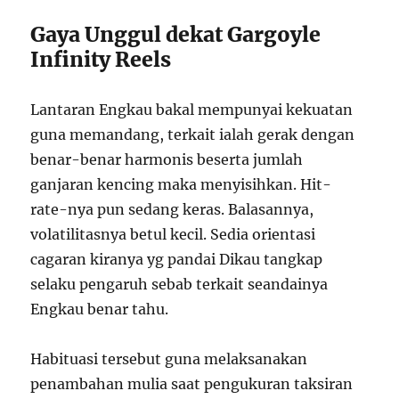
Gaya Unggul dekat Gargoyle
Infinity Reels
Lantaran Engkau bakal mempunyai kekuatan
guna memandang, terkait ialah gerak dengan
benar-benar harmonis beserta jumlah
ganjaran kencing maka menyisihkan. Hit-
rate-nya pun sedang keras. Balasannya,
volatilitasnya betul kecil. Sedia orientasi
cagaran kiranya yg pandai Dikau tangkap
selaku pengaruh sebab terkait seandainya
Engkau benar tahu.
Habituasi tersebut guna melaksanakan
penambahan mulia saat pengukuran taksiran