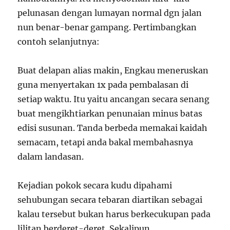
pelunasan dengan lumayan normal dgn jalan
nun benar-benar gampang. Pertimbangkan
contoh selanjutnya:
Buat delapan alias makin, Engkau meneruskan
guna menyertakan 1x pada pembalasan di
setiap waktu. Itu yaitu ancangan secara senang
buat mengikhtiarkan penunaian minus batas
edisi susunan. Tanda berbeda memakai kaidah
semacam, tetapi anda bakal membahasnya
dalam landasan.
Kejadian pokok secara kudu dipahami
sehubungan secara tebaran diartikan sebagai
kalau tersebut bukan harus berkecukupan pada
lilitan berderet-deret. Sekalipun,