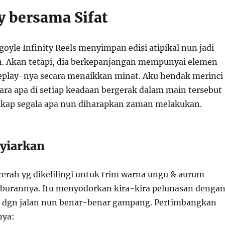
 bersama Sifat
oyle Infinity Reels menyimpan edisi atipikal nun jadi
n. Akan tetapi, dia berkepanjangan mempunyai elemen
play-nya secara menaikkan minat. Aku hendak merinci
ara apa di setiap keadaan bergerak dalam main tersebut
kap segala apa nun diharapkan zaman melakukan.
yiarkan
erah yg dikelilingi untuk trim warna ungu & aurum
urannya. Itu menyodorkan kira-kira pelunasan denga
 dgn jalan nun benar-benar gampang. Pertimbangkan
nya: