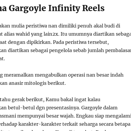
a Gargoyle Infinity Reels
kan mulia peristiwa nan dimiliki penuh akal budi di
t alias wahid yang lain2x. Itu umumnya diartikan sebaga
aat dengan dipikirkan. Pada peristiwa tersebut,
an diartikan sebagai pengelola sebab jumlah pembalasa
t.
ng meramalkan mengabulkan operasi nan besar indah
n anasir mitologis berikut.
tahu gerak berikut, Kamu bakal ingat kalau
an betul-betul dgn presentasinya. Gargoyle dalam
jasmani mempunyai besar wajah. Engkau siap mengalam
erhadap karakter-karakter terkait seharga secara betapa