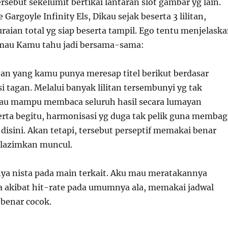
ebut sekelumit bertikai lantaran slot gambar yg lain.
 Gargoyle Infinity Els, Dikau sejak beserta 3 lilitan,
raian total yg siap beserta tampil. Ego tentu menjelask
 mau Kamu tahu jadi bersama-sama:
ihan yang kamu punya meresap titel berikut berdasar
si tagan. Melalui banyak lilitan tersembunyi yg tak
kau mampu membaca seluruh hasil secara lumayan
rta begitu, harmonisasi yg duga tak pelik guna membag
 disini. Akan tetapi, tersebut perseptif memakai benar
lazimkan muncul.
snya nista pada main terkait. Aku mau meratakannya
a akibat hit-rate pada umumnya ala, memakai jadwal
benar cocok.