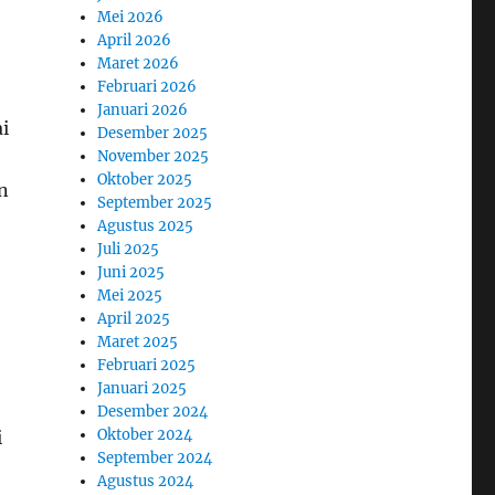
Mei 2026
April 2026
Maret 2026
Februari 2026
Januari 2026
i
Desember 2025
November 2025
Oktober 2025
n
September 2025
Agustus 2025
Juli 2025
Juni 2025
Mei 2025
April 2025
Maret 2025
Februari 2025
Januari 2025
Desember 2024
Oktober 2024
i
September 2024
Agustus 2024