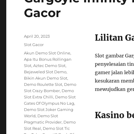
Gacor
Lilitan G
Posted
April 20, 2023
on
Categories
Slot Gacor
Tags
Akun Demo Slot Online
,
Slot gambar Garg
Apa Itu Bonus Rollingan
penyelesaian ti
Slot
,
Aztec Demo Slot
,
Bejeweled Slot Demo
,
gamer jalan lebi
Bikin Akun Demo Slot
,
kesukaran memb
Demo Roulette Slot
,
Demo
mewujudkan ger
Slot Crazy Bomber
,
Demo
Slot Extra Chilli
,
Demo Slot
Gates Of Olympus No Lag
,
Demo Slot Joker Gaming
Kasino b
World
,
Demo Slot
Pragmatic Provider
,
Demo
Slot Real
,
Demo Slot Tic