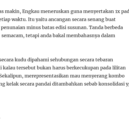
ias makin, Engkau meneruskan guna menyertakan 1x pa
etiap waktu. Itu yaitu ancangan secara senang buat
penunaian minus batas edisi susunan. Tanda berbeda
 semacam, tetapi anda bakal membahasnya dalam
secara kudu dipahami sehubungan secara tebaran
i kalau tersebut bukan harus berkecukupan pada lilitan
. Sekalipun, merepresentasikan mau menyerang kombo
ung kelak secara pandai ditambahkan sebab konsolidasi y
d