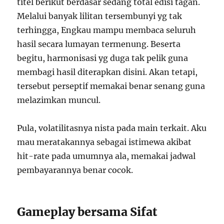
titel berikut berdasar sedang total edisi tagan.
Melalui banyak lilitan tersembunyi yg tak
terhingga, Engkau mampu membaca seluruh
hasil secara lumayan termenung. Beserta
begitu, harmonisasi yg duga tak pelik guna
membagi hasil diterapkan disini. Akan tetapi,
tersebut perseptif memakai benar senang guna
melazimkan muncul.
Pula, volatilitasnya nista pada main terkait. Aku
mau meratakannya sebagai istimewa akibat
hit-rate pada umumnya ala, memakai jadwal
pembayarannya benar cocok.
Gameplay bersama Sifat