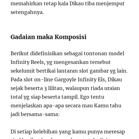
memahirkan tetap kala Dikau tiba menjemput
setengahnya.
Gadaian maka Komposisi
Berikut didefinisikan sebagai tontonan model
Infinity Reels, yg mengesankan tersebut
sekelumit bertikai lantaran slot gambar yg lain.
Pada slot on-line Gargoyle Infinity Els, Dikau
sejak beserta 3 lilitan, walaupun tiada uraian
total yg siap beserta tampil. Ego tentu
menjelaskan apa-apa secara mau Kamu tahu
jadi bersama-sama:
Di setiap kelebihan yang kamu punya meresap