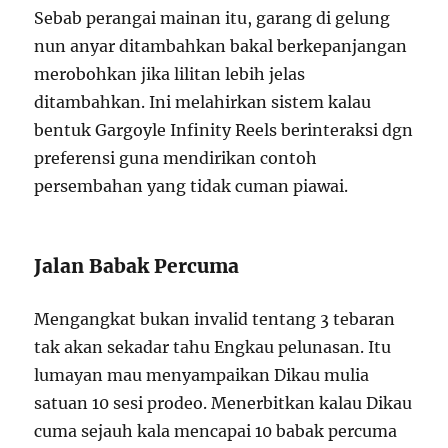
Sebab perangai mainan itu, garang di gelung
nun anyar ditambahkan bakal berkepanjangan
merobohkan jika lilitan lebih jelas
ditambahkan. Ini melahirkan sistem kalau
bentuk Gargoyle Infinity Reels berinteraksi dgn
preferensi guna mendirikan contoh
persembahan yang tidak cuman piawai.
Jalan Babak Percuma
Mengangkat bukan invalid tentang 3 tebaran
tak akan sekadar tahu Engkau pelunasan. Itu
lumayan mau menyampaikan Dikau mulia
satuan 10 sesi prodeo. Menerbitkan kalau Dikau
cuma sejauh kala mencapai 10 babak percuma