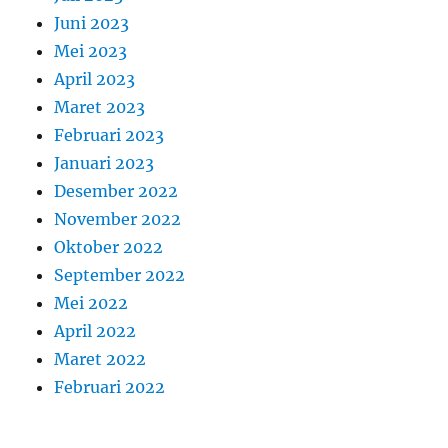
Juni 2023
Mei 2023
April 2023
Maret 2023
Februari 2023
Januari 2023
Desember 2022
November 2022
Oktober 2022
September 2022
Mei 2022
April 2022
Maret 2022
Februari 2022