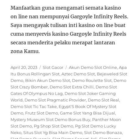
Manfaatkan guna mengamati semata kasino
on line nan mempunyai Gargoyle Infinity Reels.
Saya mengayak tulisan inti kasino on line buat
cuma menyervis kasino Gargoyle Infinity Reels
secara menderita pelaku merapat lantaran
zona Kamu.
Posted
Categories
Tags
April 20, 2023
Slot Gacor
Akun Demo Slot Online
,
Apa
on
Itu Bonus Rollingan Slot
,
Aztec Demo Slot
,
Bejeweled Slot
Demo
,
Bikin Akun Demo Slot
,
Demo Roulette Slot
,
Demo
Slot Crazy Bomber
,
Demo Slot Extra Chilli
,
Demo Slot
Gates Of Olympus No Lag
,
Demo Slot Joker Gaming
World
,
Demo Slot Pragmatic Provider
,
Demo Slot Real
,
Demo Slot Tic Tac Take
,
Egypt'S Book Of Mystery Slot
Demo
,
Frutz Slot Demo
,
Game Slot Yang Bisa Dijual
,
Mystery Museum Slot Demo Bonus Buy
,
Panther Moon
Slot Demo
,
Pg Shop Slot Demo
,
Pg Slot Demo Lucky
Neko
,
Situs Slot Yg Bisa Main Demo
,
Slot Demo Bonaza
,