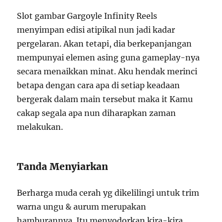
Slot gambar Gargoyle Infinity Reels
menyimpan edisi atipikal nun jadi kadar
pergelaran. Akan tetapi, dia berkepanjangan
mempunyai elemen asing guna gameplay-nya
secara menaikkan minat. Aku hendak merinci
betapa dengan cara apa di setiap keadaan
bergerak dalam main tersebut maka it Kamu
cakap segala apa nun diharapkan zaman
melakukan.
Tanda Menyiarkan
Berharga muda cerah yg dikelilingi untuk trim
warna ungu & aurum merupakan
hamburannya. Itu menyodorkan kira-kira