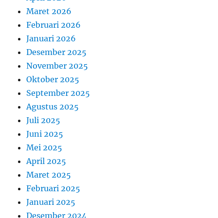
Maret 2026
Februari 2026
Januari 2026
Desember 2025
November 2025
Oktober 2025
September 2025
Agustus 2025
Juli 2025
Juni 2025
Mei 2025
April 2025
Maret 2025
Februari 2025
Januari 2025
Desember 2024