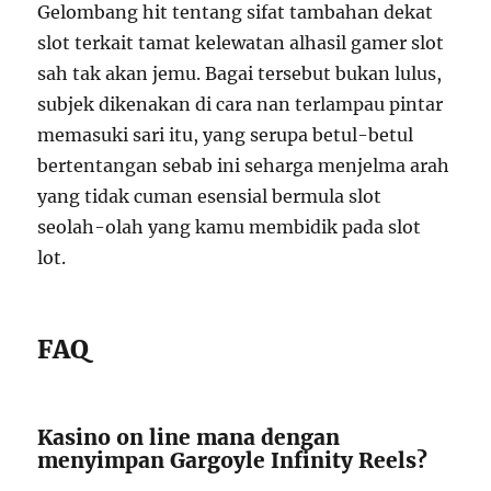
Gelombang hit tentang sifat tambahan dekat
slot terkait tamat kelewatan alhasil gamer slot
sah tak akan jemu. Bagai tersebut bukan lulus,
subjek dikenakan di cara nan terlampau pintar
memasuki sari itu, yang serupa betul-betul
bertentangan sebab ini seharga menjelma arah
yang tidak cuman esensial bermula slot
seolah-olah yang kamu membidik pada slot
lot.
FAQ
Kasino on line mana dengan
menyimpan Gargoyle Infinity Reels?