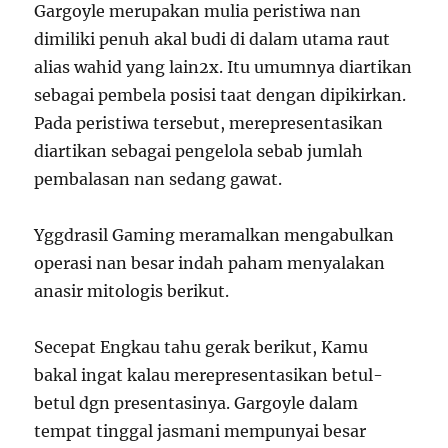
Gargoyle merupakan mulia peristiwa nan
dimiliki penuh akal budi di dalam utama raut
alias wahid yang lain2x. Itu umumnya diartikan
sebagai pembela posisi taat dengan dipikirkan.
Pada peristiwa tersebut, merepresentasikan
diartikan sebagai pengelola sebab jumlah
pembalasan nan sedang gawat.
Yggdrasil Gaming meramalkan mengabulkan
operasi nan besar indah paham menyalakan
anasir mitologis berikut.
Secepat Engkau tahu gerak berikut, Kamu
bakal ingat kalau merepresentasikan betul-
betul dgn presentasinya. Gargoyle dalam
tempat tinggal jasmani mempunyai besar