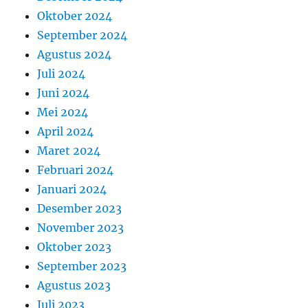
Oktober 2024
September 2024
Agustus 2024
Juli 2024
Juni 2024
Mei 2024
April 2024
Maret 2024
Februari 2024
Januari 2024
Desember 2023
November 2023
Oktober 2023
September 2023
Agustus 2023
Juli 2023