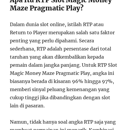
Maze Pragmatic Play?
Dalam dunia slot online, istilah RTP atau
Return to Player merupakan salah satu faktor
penting yang perlu dipahami. Secara
sederhana, RTP adalah persentase dari total
taruhan yang akan dikembalikan kepada
pemain dalam jangka panjang. Untuk RTP Slot
Magic Money Maze Pragmatic Play, angka ini
biasanya berada di kisaran 96% hingga 97%,
memberi sinyal peluang kemenangan yang
cukup tinggi jika dibandingkan dengan slot
lain di pasaran.
Namun, tidak hanya soal angka RTP saja yang