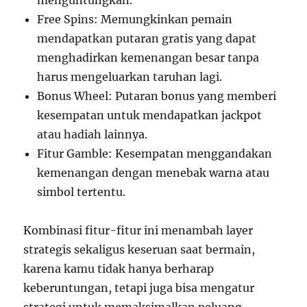
menguntungkan.
Free Spins: Memungkinkan pemain
mendapatkan putaran gratis yang dapat
menghadirkan kemenangan besar tanpa
harus mengeluarkan taruhan lagi.
Bonus Wheel: Putaran bonus yang memberi
kesempatan untuk mendapatkan jackpot
atau hadiah lainnya.
Fitur Gamble: Kesempatan menggandakan
kemenangan dengan menebak warna atau
simbol tertentu.
Kombinasi fitur-fitur ini menambah layer
strategis sekaligus keseruan saat bermain,
karena kamu tidak hanya berharap
keberuntungan, tetapi juga bisa mengatur