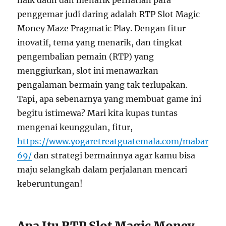
naik daun dan menarik perhatian para
penggemar judi daring adalah RTP Slot Magic
Money Maze Pragmatic Play. Dengan fitur
inovatif, tema yang menarik, dan tingkat
pengembalian pemain (RTP) yang
menggiurkan, slot ini menawarkan
pengalaman bermain yang tak terlupakan.
Tapi, apa sebenarnya yang membuat game ini
begitu istimewa? Mari kita kupas tuntas
mengenai keunggulan, fitur,
https://www.yogaretreatguatemala.com/mabar
69/
dan strategi bermainnya agar kamu bisa
maju selangkah dalam perjalanan mencari
keberuntungan!
Apa Itu RTP Slot Magic Money