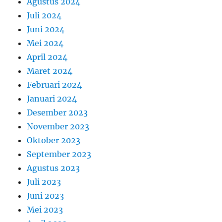
Agustus 2024
Juli 2024
Juni 2024
Mei 2024
April 2024
Maret 2024
Februari 2024
Januari 2024
Desember 2023
November 2023
Oktober 2023
September 2023
Agustus 2023
Juli 2023
Juni 2023
Mei 2023