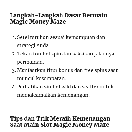
Langkah-Langkah Dasar Bermain
Magic Money Maze
Setel taruhan sesuai kemampuan dan
strategi Anda.
Tekan tombol spin dan saksikan jalannya
permainan.
Manfaatkan fitur bonus dan free spins saat
muncul kesempatan.
Perhatikan simbol wild dan scatter untuk
memaksimalkan kemenangan.
Tips dan Trik Meraih Kemenangan
Saat Main Slot Magic Money Maze