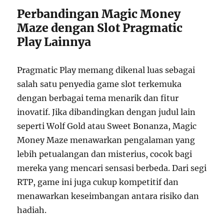
Perbandingan Magic Money
Maze dengan Slot Pragmatic
Play Lainnya
Pragmatic Play memang dikenal luas sebagai
salah satu penyedia game slot terkemuka
dengan berbagai tema menarik dan fitur
inovatif. Jika dibandingkan dengan judul lain
seperti Wolf Gold atau Sweet Bonanza, Magic
Money Maze menawarkan pengalaman yang
lebih petualangan dan misterius, cocok bagi
mereka yang mencari sensasi berbeda. Dari segi
RTP, game ini juga cukup kompetitif dan
menawarkan keseimbangan antara risiko dan
hadiah.