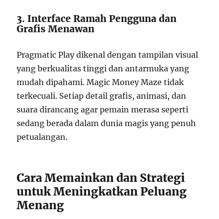
3. Interface Ramah Pengguna dan
Grafis Menawan
Pragmatic Play dikenal dengan tampilan visual
yang berkualitas tinggi dan antarmuka yang
mudah dipahami. Magic Money Maze tidak
terkecuali. Setiap detail grafis, animasi, dan
suara dirancang agar pemain merasa seperti
sedang berada dalam dunia magis yang penuh
petualangan.
Cara Memainkan dan Strategi
untuk Meningkatkan Peluang
Menang