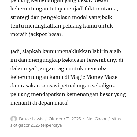
peluang kemenangan yang besar. Meski
keberuntungan tetap menjadi faktor utama,
strategi dan pengelolaan modal yang baik
tentu meningkatkan peluang kamu untuk
meraih jackpot besar.
Jadi, siapkah kamu menaklukkan labirin ajaib
ini dan mengungkap kekayaan tersembunyi di
dalamnya? Jangan ragu untuk mencoba
keberuntungan kamu di Magic Money Maze
dan rasakan sensasi petualangan sekaligus
peluang mendapatkan kemenangan besar yang
menanti di depan mata!
Author
Posted
Categories
Tags
Bruce Lewis
Oktober 21, 2025
Slot Gacor
situs
on
slot gacor 2025 terpercaya