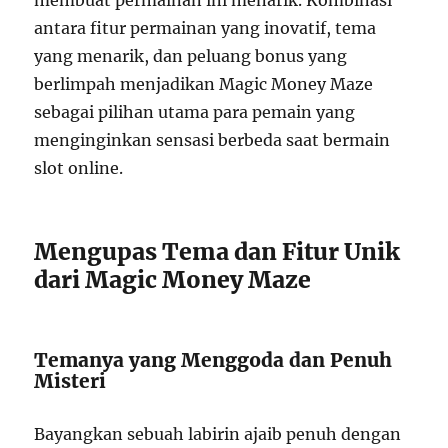
membuat permainan ini menarik. Kombinasi
antara fitur permainan yang inovatif, tema
yang menarik, dan peluang bonus yang
berlimpah menjadikan Magic Money Maze
sebagai pilihan utama para pemain yang
menginginkan sensasi berbeda saat bermain
slot online.
Mengupas Tema dan Fitur Unik
dari Magic Money Maze
Temanya yang Menggoda dan Penuh
Misteri
Bayangkan sebuah labirin ajaib penuh dengan