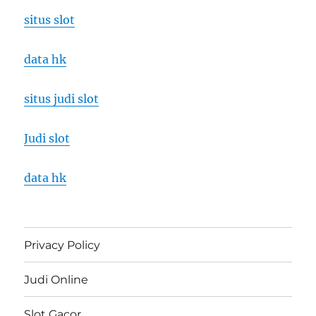
situs slot
data hk
situs judi slot
Judi slot
data hk
Privacy Policy
Judi Online
Slot Gacor