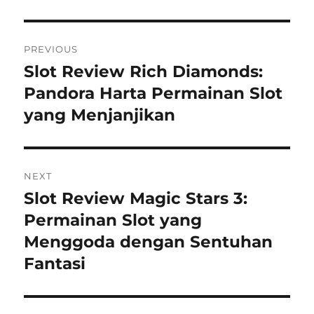
Navigasi
PREVIOUS
pos
Slot Review Rich Diamonds:
Previous
post:
Pandora Harta Permainan Slot
yang Menjanjikan
NEXT
Slot Review Magic Stars 3:
Next
post:
Permainan Slot yang
Menggoda dengan Sentuhan
Fantasi