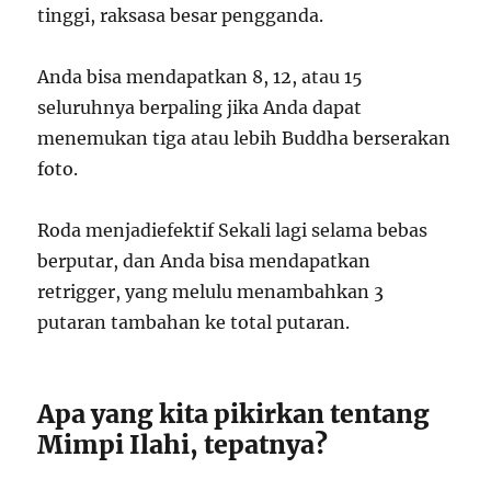
tinggi, raksasa besar pengganda.
Anda bisa mendapatkan 8, 12, atau 15
seluruhnya berpaling jika Anda dapat
menemukan tiga atau lebih Buddha berserakan
foto.
Roda menjadiefektif Sekali lagi selama bebas
berputar, dan Anda bisa mendapatkan
retrigger, yang melulu menambahkan 3
putaran tambahan ke total putaran.
Apa yang kita pikirkan tentang
Mimpi Ilahi, tepatnya?