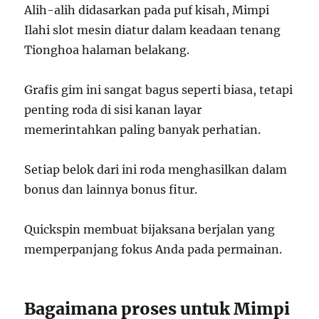
Alih-alih didasarkan pada puf kisah, Mimpi
Ilahi slot mesin diatur dalam keadaan tenang
Tionghoa halaman belakang.
Grafis gim ini sangat bagus seperti biasa, tetapi
penting roda di sisi kanan layar
memerintahkan paling banyak perhatian.
Setiap belok dari ini roda menghasilkan dalam
bonus dan lainnya bonus fitur.
Quickspin membuat bijaksana berjalan yang
memperpanjang fokus Anda pada permainan.
Bagaimana proses untuk Mimpi