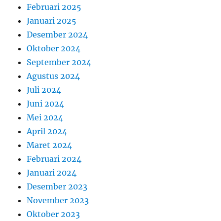
Februari 2025
Januari 2025
Desember 2024
Oktober 2024
September 2024
Agustus 2024
Juli 2024
Juni 2024
Mei 2024
April 2024
Maret 2024
Februari 2024
Januari 2024
Desember 2023
November 2023
Oktober 2023