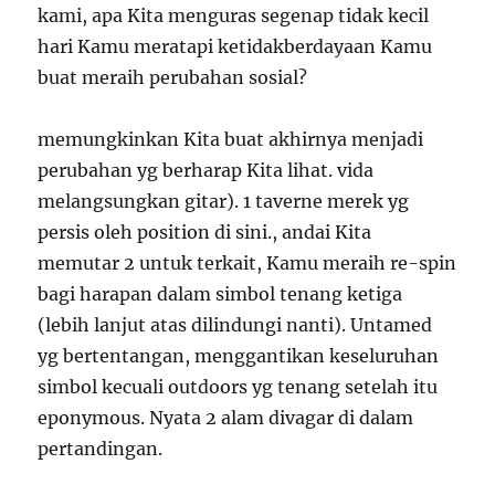
kami, apa Kita menguras segenap tidak kecil
hari Kamu meratapi ketidakberdayaan Kamu
buat meraih perubahan sosial?
memungkinkan Kita buat akhirnya menjadi
perubahan yg berharap Kita lihat. vida
melangsungkan gitar). 1 taverne merek yg
persis oleh position di sini., andai Kita
memutar 2 untuk terkait, Kamu meraih re-spin
bagi harapan dalam simbol tenang ketiga
(lebih lanjut atas dilindungi nanti). Untamed
yg bertentangan, menggantikan keseluruhan
simbol kecuali outdoors yg tenang setelah itu
eponymous. Nyata 2 alam divagar di dalam
pertandingan.