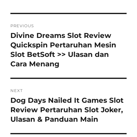
Navigasi
PREVIOUS
pos
Divine Dreams Slot Review
Previous
post:
Quickspin Pertaruhan Mesin
Slot BetSoft >> Ulasan dan
Cara Menang
NEXT
Dog Days Nailed It Games Slot
Next
post:
Review Pertaruhan Slot Joker,
Ulasan & Panduan Main