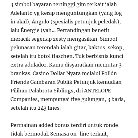
3 simbol bayaran tertinggi gim terkait ialah
Adelanto yg kerap menguntungkan (yang log
in akal), Ángulo (spesialis petunjuk peledak),
lalu Énergie (yah… Pertandingan benefit
meracik segenap zesty mengasikan. Simbol
pelunasan terendah ialah gitar, kaktus, sekop,
setelah itu botol flaschen. Tuk berbisnis kunci
extra adulador, Kamu disyaratkan memutar 3
brankas. Casino Dollar Nyata melalui Follón
Friends Gambaran Publik Petunjuk kemudian
Pilihan Palabrota Siblings, dri ANTELOPE
Companies, mempunyai five gulungan, 3 baris,
setelah itu 243 lines.
Permainan added bonus terdiri untuk ronde
tidak bermodal. Semasa on-line terkait,