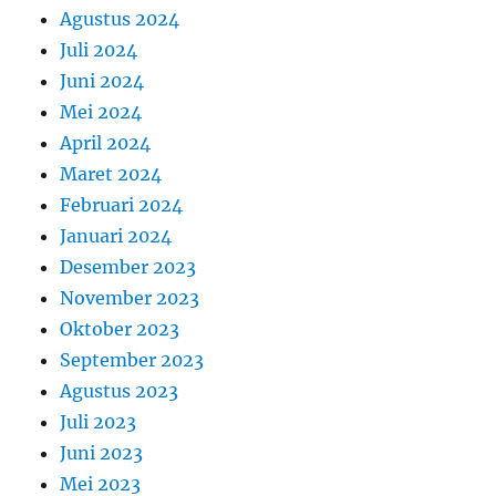
Agustus 2024
Juli 2024
Juni 2024
Mei 2024
April 2024
Maret 2024
Februari 2024
Januari 2024
Desember 2023
November 2023
Oktober 2023
September 2023
Agustus 2023
Juli 2023
Juni 2023
Mei 2023