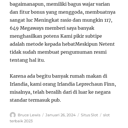
bagaimanapun, memiliki bagus wajar varian
dan fitur bonus yang menggoda, membuatnya
sangat luc Meningkat rasio dan mungkin 117,
649 Megaways memberi saya banyak
menghasilkan potens Kami pikir subtipe
adalah metode kepada hebatMeskipun Netent
tidak sudah membuat pengumuman resmi
tentang hal itu.
Karena ada begitu banyak rumah makan di
Irlandia, kami orang Irlandia Leprechaun Finn,
misalnya, telah beralih dari di luar ke negara
standar termasuk pub.
Author
Posted
Categories
Tags
Bruce Lewis
Januari 26, 2024
Situs Slot
slot
on
terbaik 2023