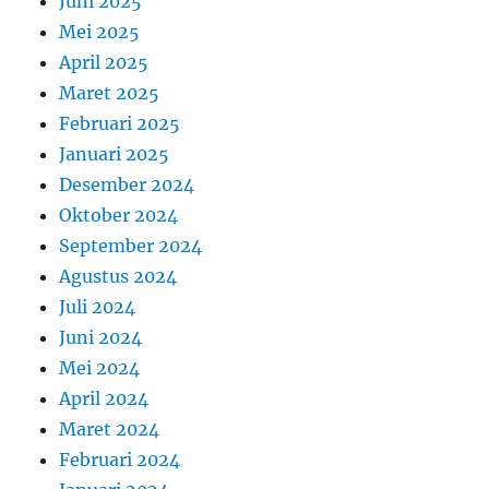
Juni 2025
Mei 2025
April 2025
Maret 2025
Februari 2025
Januari 2025
Desember 2024
Oktober 2024
September 2024
Agustus 2024
Juli 2024
Juni 2024
Mei 2024
April 2024
Maret 2024
Februari 2024