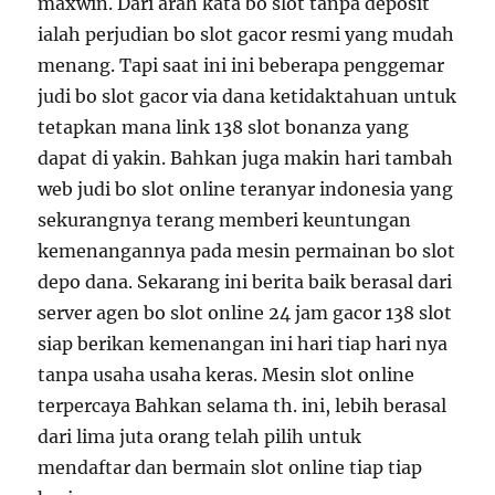
maxwin. Dari arah kata bo slot tanpa deposit
ialah perjudian bo slot gacor resmi yang mudah
menang. Tapi saat ini ini beberapa penggemar
judi bo slot gacor via dana ketidaktahuan untuk
tetapkan mana link 138 slot bonanza yang
dapat di yakin. Bahkan juga makin hari tambah
web judi bo slot online teranyar indonesia yang
sekurangnya terang memberi keuntungan
kemenangannya pada mesin permainan bo slot
depo dana. Sekarang ini berita baik berasal dari
server agen bo slot online 24 jam gacor 138 slot
siap berikan kemenangan ini hari tiap hari nya
tanpa usaha usaha keras. Mesin slot online
terpercaya Bahkan selama th. ini, lebih berasal
dari lima juta orang telah pilih untuk
mendaftar dan bermain slot online tiap tiap