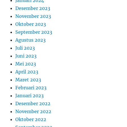
Januari 2024
Desember 2023
November 2023
Oktober 2023
September 2023
Agustus 2023
Juli 2023
Juni 2023
Mei 2023
April 2023
Maret 2023
Februari 2023
Januari 2023
Desember 2022
November 2022
Oktober 2022