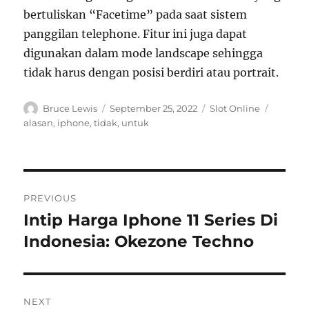
bertuliskan “Facetime” pada saat sistem
panggilan telephone. Fitur ini juga dapat
digunakan dalam mode landscape sehingga
tidak harus dengan posisi berdiri atau portrait.
Author
Posted
Categories
Tags
Bruce Lewis
September 25, 2022
Slot Online
on
alasan
,
iphone
,
tidak
,
untuk
Navigasi
PREVIOUS
pos
Intip Harga Iphone 11 Series Di
Previous
post:
Indonesia: Okezone Techno
NEXT