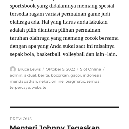
sportsbook yang didalamnya memang spesial
tersedia ragam variasi permainan game judi
olahraga ada. Hal yang harus anda lakukan
adalah pilih diantara pilihan permainan
taruhan olahraga yang memang cocok bersama
dengan apa yang Anda sukai saat ini misalnya
sepak bola, basketball, volleyball dan lain-lain.
Author
Posted
Categories
Tags
Bruce Lewis
Oktober 9, 2022
Slot Online
on
admin
,
aktual
,
berita
,
bocorkan
,
gacor
,
indonesia
,
mendapatkan
,
nekat
,
online
,
pragmatic
,
semua
,
terpercaya
,
website
Navigasi
PREVIOUS
pos
Menteri Johnny Tegaskan
Previous