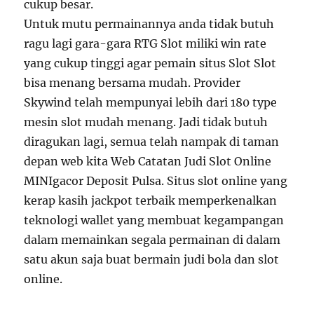
cukup besar.
Untuk mutu permainannya anda tidak butuh
ragu lagi gara-gara RTG Slot miliki win rate
yang cukup tinggi agar pemain situs Slot Slot
bisa menang bersama mudah. Provider
Skywind telah mempunyai lebih dari 180 type
mesin slot mudah menang. Jadi tidak butuh
diragukan lagi, semua telah nampak di taman
depan web kita Web Catatan Judi Slot Online
MINIgacor Deposit Pulsa. Situs slot online yang
kerap kasih jackpot terbaik memperkenalkan
teknologi wallet yang membuat kegampangan
dalam memainkan segala permainan di dalam
satu akun saja buat bermain judi bola dan slot
online.