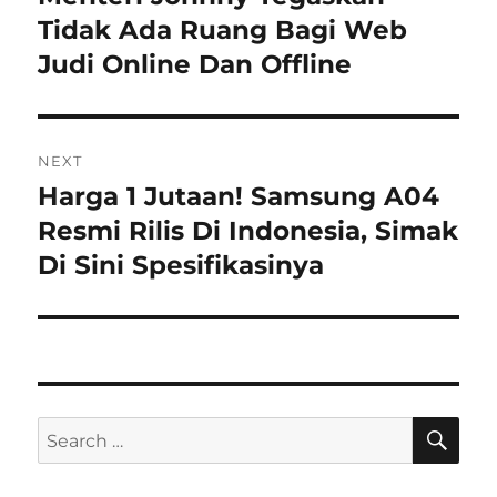
post:
Tidak Ada Ruang Bagi Web
Judi Online Dan Offline
NEXT
Harga 1 Jutaan! Samsung A04
Next
post:
Resmi Rilis Di Indonesia, Simak
Di Sini Spesifikasinya
SE
Search
for: