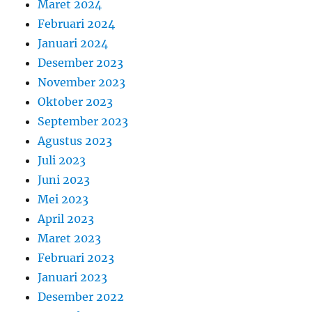
Maret 2024
Februari 2024
Januari 2024
Desember 2023
November 2023
Oktober 2023
September 2023
Agustus 2023
Juli 2023
Juni 2023
Mei 2023
April 2023
Maret 2023
Februari 2023
Januari 2023
Desember 2022