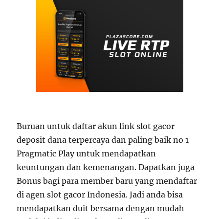
Buruan untuk daftar akun link slot gacor
deposit dana terpercaya dan paling baik no 1
Pragmatic Play untuk mendapatkan
keuntungan dan kemenangan. Dapatkan juga
Bonus bagi para member baru yang mendaftar
di agen slot gacor Indonesia. Jadi anda bisa
mendapatkan duit bersama dengan mudah