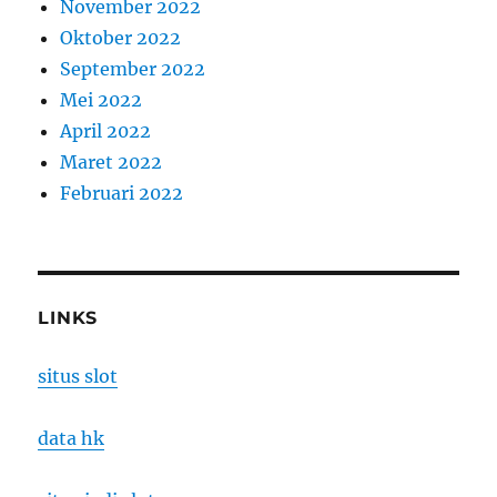
November 2022
Oktober 2022
September 2022
Mei 2022
April 2022
Maret 2022
Februari 2022
LINKS
situs slot
data hk