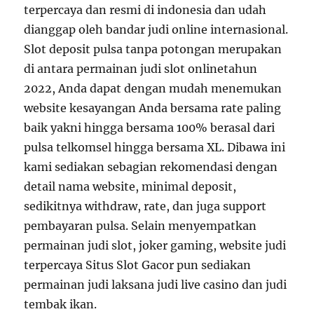
terpercaya dan resmi di indonesia dan udah
dianggap oleh bandar judi online internasional.
Slot deposit pulsa tanpa potongan merupakan
di antara permainan judi slot onlinetahun
2022, Anda dapat dengan mudah menemukan
website kesayangan Anda bersama rate paling
baik yakni hingga bersama 100% berasal dari
pulsa telkomsel hingga bersama XL. Dibawa ini
kami sediakan sebagian rekomendasi dengan
detail nama website, minimal deposit,
sedikitnya withdraw, rate, dan juga support
pembayaran pulsa. Selain menyempatkan
permainan judi slot, joker gaming, website judi
terpercaya Situs Slot Gacor pun sediakan
permainan judi laksana judi live casino dan judi
tembak ikan.