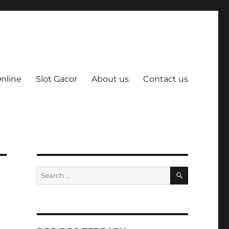
Online
Slot Gacor
About us
Contact us
SEARCH
Search
for: