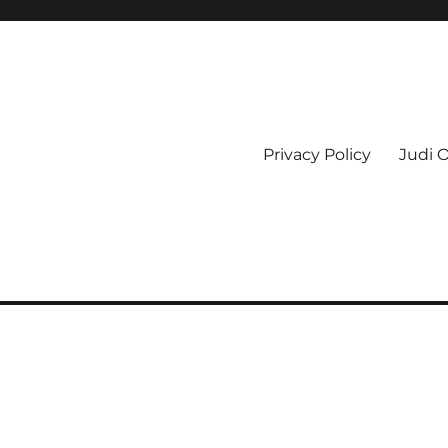
Privacy Policy
Judi 