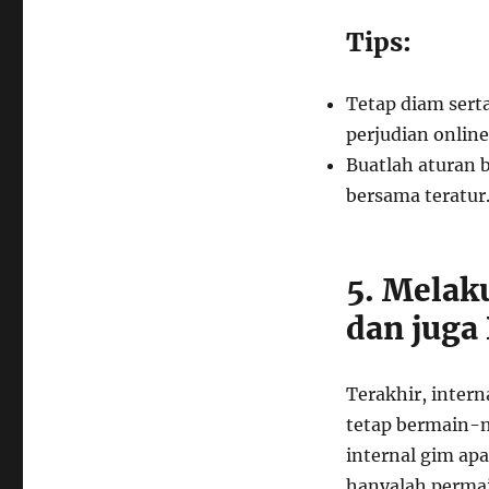
Tips:
Tetap diam sert
perjudian online
Buatlah aturan 
bersama teratur
5. Melak
dan juga
Terakhir, intern
tetap bermain-m
internal gim apa
hanyalah permai