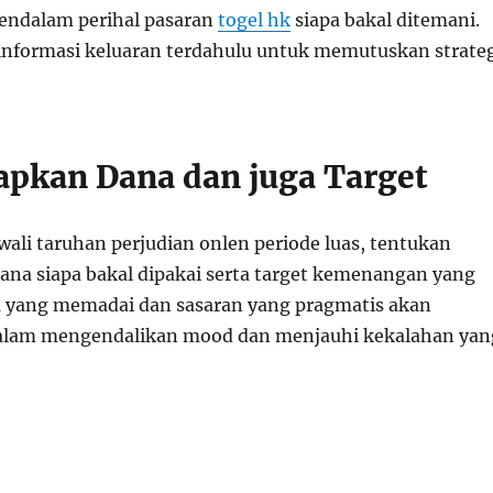
endalam perihal pasaran
togel hk
siapa bakal ditemani.
n informasi keluaran terdahulu untuk memutuskan strate
apkan Dana dan juga Target
li taruhan perjudian onlen periode luas, tentukan
ana siapa bakal dipakai serta target kemenangan yang
 yang memadai dan sasaran yang pragmatis akan
am mengendalikan mood dan menjauhi kekalahan yan