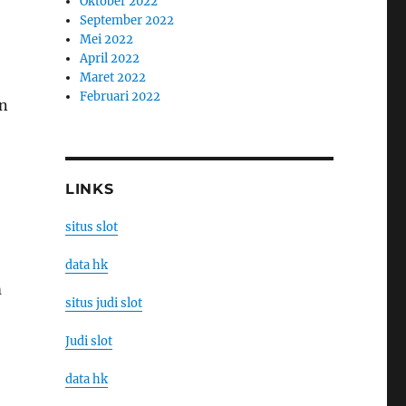
Oktober 2022
September 2022
Mei 2022
April 2022
Maret 2022
Februari 2022
an
LINKS
situs slot
data hk
m
situs judi slot
Judi slot
data hk