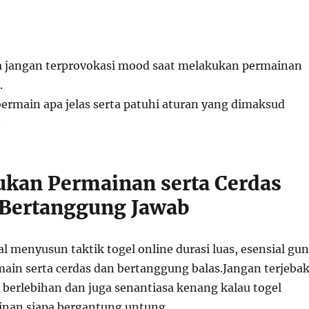
a jangan terprovokasi mood saat melakukan permainan
.
bermain apa jelas serta patuhi aturan yang dimaksud
.
ukan Permainan serta Cerdas
 Bertanggung Jawab
al menyusun taktik togel online durasi luas, esensial gu
ain serta cerdas dan bertanggung balas.Jangan terjeba
 berlebihan dan juga senantiasa kenang kalau togel
nan siapa bergantung untung.