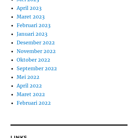
April 2023
Maret 2023
Februari 2023
Januari 2023
Desember 2022
November 2022
Oktober 2022
September 2022
Mei 2022
April 2022
Maret 2022
Februari 2022
LINKS