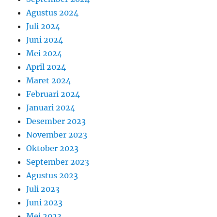
Agustus 2024
Juli 2024
Juni 2024
Mei 2024
April 2024
Maret 2024
Februari 2024
Januari 2024
Desember 2023
November 2023
Oktober 2023
September 2023
Agustus 2023
Juli 2023
Juni 2023
Mei 2023