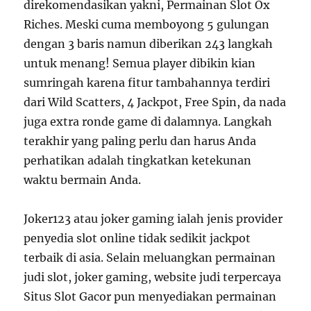
direkomendasikan yakni, Permainan Slot Ox
Riches. Meski cuma memboyong 5 gulungan
dengan 3 baris namun diberikan 243 langkah
untuk menang! Semua player dibikin kian
sumringah karena fitur tambahannya terdiri
dari Wild Scatters, 4 Jackpot, Free Spin, da nada
juga extra ronde game di dalamnya. Langkah
terakhir yang paling perlu dan harus Anda
perhatikan adalah tingkatkan ketekunan
waktu bermain Anda.
Joker123 atau joker gaming ialah jenis provider
penyedia slot online tidak sedikit jackpot
terbaik di asia. Selain meluangkan permainan
judi slot, joker gaming, website judi terpercaya
Situs Slot Gacor pun menyediakan permainan