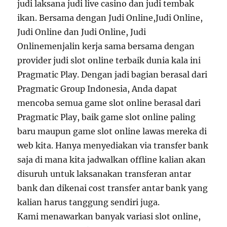
judi laksana judi live casino dan judi tembak
ikan. Bersama dengan Judi Online,Judi Online,
Judi Online dan Judi Online, Judi
Onlinemenjalin kerja sama bersama dengan
provider judi slot online terbaik dunia kala ini
Pragmatic Play. Dengan jadi bagian berasal dari
Pragmatic Group Indonesia, Anda dapat
mencoba semua game slot online berasal dari
Pragmatic Play, baik game slot online paling
baru maupun game slot online lawas mereka di
web kita. Hanya menyediakan via transfer bank
saja di mana kita jadwalkan offline kalian akan
disuruh untuk laksanakan transferan antar
bank dan dikenai cost transfer antar bank yang
kalian harus tanggung sendiri juga.
Kami menawarkan banyak variasi slot online,