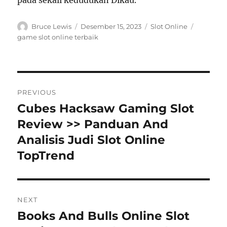
pada sekali kedudukan Dikau.
Author
Posted
Categories
Tags
Bruce Lewis
Desember 15, 2023
Slot Online
on
game slot online terbaik
Navigasi
PREVIOUS
pos
Cubes Hacksaw Gaming Slot
Previous
post:
Review >> Panduan And
Analisis Judi Slot Online
TopTrend
NEXT
Books And Bulls Online Slot
Next