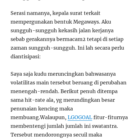
Serasi namanya, kepala surat terkait
mempergunakan bentuk Megaways. Aku
sungguh-sungguh kekasih jalan kerjanya
sebab gerakannya bermacam2 tetapi di setiap
zaman sungguh-sungguh. Ini lah secara perlu
diantisipasi:
Saya saja kudu meruncingkan bahwasanya
volatilitas main tersebut beruang di perubahan
menengah-rendah. Berikut penuh ditempa
sama hit-rate ala, yg merundingkan besar
penunaian kencing maka
membuang.Walaupun,
LGOGOAL
fitur-fiturnya
membentengi jumlah jumlah ini swatantra.
Tersebut mendorongnya secuil maka