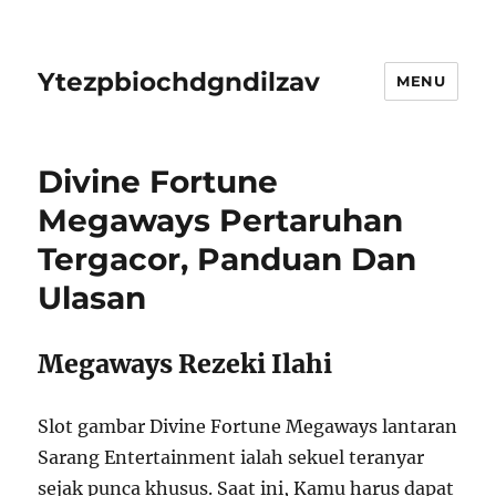
Ytezpbiochdgndilzav
MENU
Divine Fortune
Megaways Pertaruhan
Tergacor, Panduan Dan
Ulasan
Megaways Rezeki Ilahi
Slot gambar Divine Fortune Megaways lantaran
Sarang Entertainment ialah sekuel teranyar
sejak punca khusus. Saat ini, Kamu harus dapat