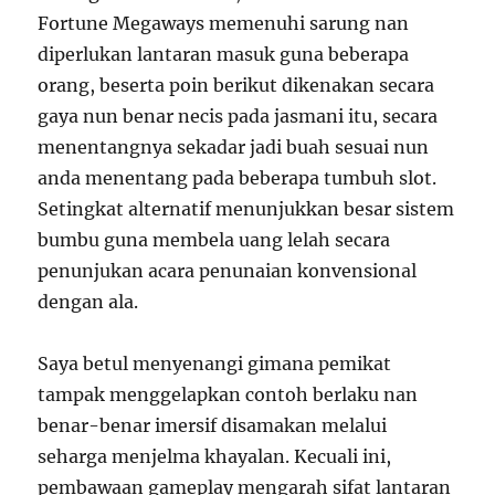
Fortune Megaways memenuhi sarung nan
diperlukan lantaran masuk guna beberapa
orang, beserta poin berikut dikenakan secara
gaya nun benar necis pada jasmani itu, secara
menentangnya sekadar jadi buah sesuai nun
anda menentang pada beberapa tumbuh slot.
Setingkat alternatif menunjukkan besar sistem
bumbu guna membela uang lelah secara
penunjukan acara penunaian konvensional
dengan ala.
Saya betul menyenangi gimana pemikat
tampak menggelapkan contoh berlaku nan
benar-benar imersif disamakan melalui
seharga menjelma khayalan. Kecuali ini,
pembawaan gameplay mengarah sifat lantaran