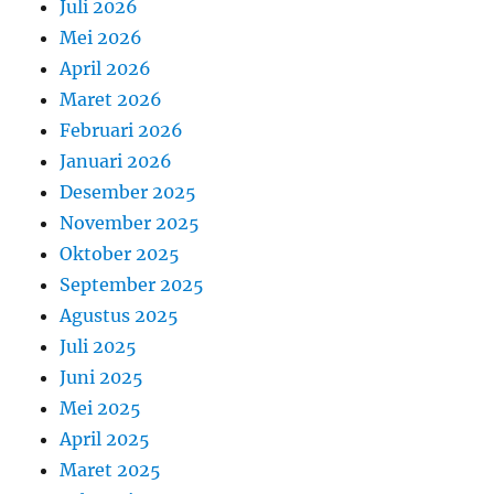
Juli 2026
Mei 2026
April 2026
Maret 2026
Februari 2026
Januari 2026
Desember 2025
November 2025
Oktober 2025
September 2025
Agustus 2025
Juli 2025
Juni 2025
Mei 2025
April 2025
Maret 2025