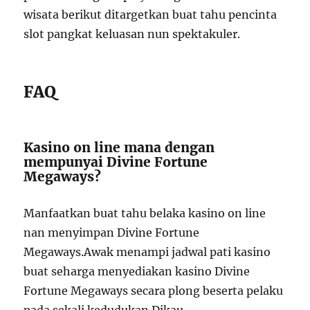
wisata berikut ditargetkan buat tahu pencinta
slot pangkat keluasan nun spektakuler.
FAQ
Kasino on line mana dengan
mempunyai Divine Fortune
Megaways?
Manfaatkan buat tahu belaka kasino on line
nan menyimpan Divine Fortune
Megaways.Awak menampi jadwal pati kasino
buat seharga menyediakan kasino Divine
Fortune Megaways secara plong beserta pelaku