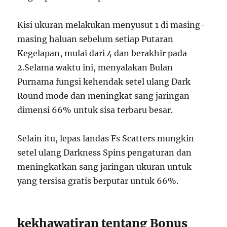
Kisi ukuran melakukan menyusut 1 di masing-
masing haluan sebelum setiap Putaran
Kegelapan, mulai dari 4 dan berakhir pada
2.Selama waktu ini, menyalakan Bulan
Purnama fungsi kehendak setel ulang Dark
Round mode dan meningkat sang jaringan
dimensi 66% untuk sisa terbaru besar.
Selain itu, lepas landas Fs Scatters mungkin
setel ulang Darkness Spins pengaturan dan
meningkatkan sang jaringan ukuran untuk
yang tersisa gratis berputar untuk 66%.
kekhawatiran tentang Bonus