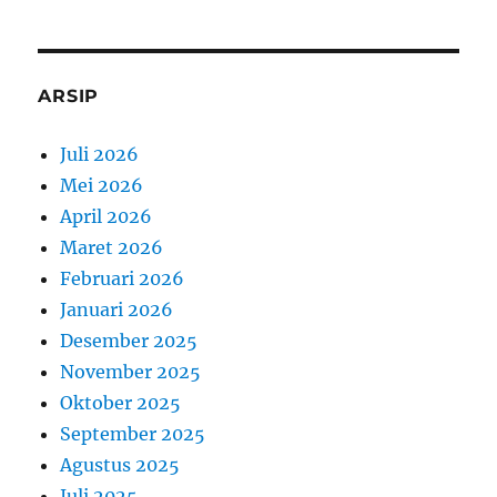
ARSIP
Juli 2026
Mei 2026
April 2026
Maret 2026
Februari 2026
Januari 2026
Desember 2025
November 2025
Oktober 2025
September 2025
Agustus 2025
Juli 2025