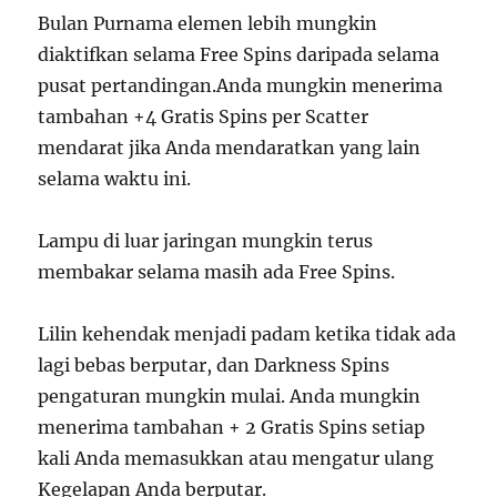
Bulan Purnama elemen lebih mungkin
diaktifkan selama Free Spins daripada selama
pusat pertandingan.Anda mungkin menerima
tambahan +4 Gratis Spins per Scatter
mendarat jika Anda mendaratkan yang lain
selama waktu ini.
Lampu di luar jaringan mungkin terus
membakar selama masih ada Free Spins.
Lilin kehendak menjadi padam ketika tidak ada
lagi bebas berputar, dan Darkness Spins
pengaturan mungkin mulai. Anda mungkin
menerima tambahan + 2 Gratis Spins setiap
kali Anda memasukkan atau mengatur ulang
Kegelapan Anda berputar.