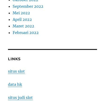
September 2022
Mei 2022
April 2022
Maret 2022
Februari 2022
LINKS
situs slot
data hk
situs judi slot