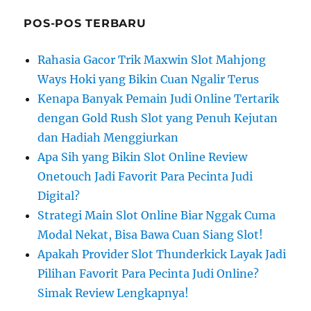
POS-POS TERBARU
Rahasia Gacor Trik Maxwin Slot Mahjong
Ways Hoki yang Bikin Cuan Ngalir Terus
Kenapa Banyak Pemain Judi Online Tertarik
dengan Gold Rush Slot yang Penuh Kejutan
dan Hadiah Menggiurkan
Apa Sih yang Bikin Slot Online Review
Onetouch Jadi Favorit Para Pecinta Judi
Digital?
Strategi Main Slot Online Biar Nggak Cuma
Modal Nekat, Bisa Bawa Cuan Siang Slot!
Apakah Provider Slot Thunderkick Layak Jadi
Pilihan Favorit Para Pecinta Judi Online?
Simak Review Lengkapnya!