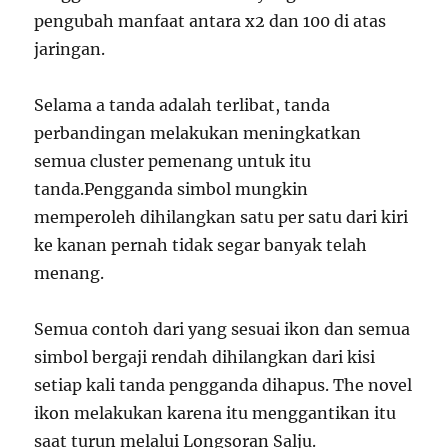
pengubah manfaat antara x2 dan 100 di atas
jaringan.
Selama a tanda adalah terlibat, tanda
perbandingan melakukan meningkatkan
semua cluster pemenang untuk itu
tanda.Pengganda simbol mungkin
memperoleh dihilangkan satu per satu dari kiri
ke kanan pernah tidak segar banyak telah
menang.
Semua contoh dari yang sesuai ikon dan semua
simbol bergaji rendah dihilangkan dari kisi
setiap kali tanda pengganda dihapus. The novel
ikon melakukan karena itu menggantikan itu
saat turun melalui Longsoran Salju.