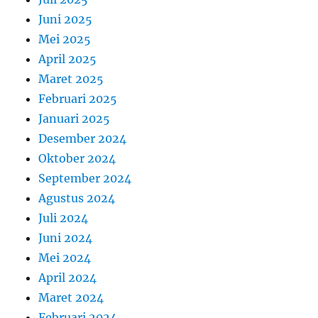
Juni 2025
Mei 2025
April 2025
Maret 2025
Februari 2025
Januari 2025
Desember 2024
Oktober 2024
September 2024
Agustus 2024
Juli 2024
Juni 2024
Mei 2024
April 2024
Maret 2024
Februari 2024