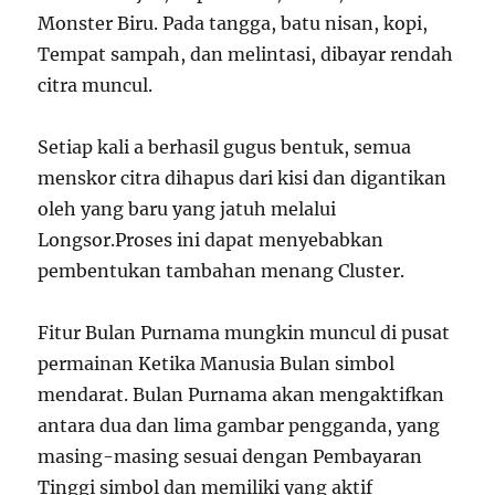
Monster Biru. Pada tangga, batu nisan, kopi,
Tempat sampah, dan melintasi, dibayar rendah
citra muncul.
Setiap kali a berhasil gugus bentuk, semua
menskor citra dihapus dari kisi dan digantikan
oleh yang baru yang jatuh melalui
Longsor.Proses ini dapat menyebabkan
pembentukan tambahan menang Cluster.
Fitur Bulan Purnama mungkin muncul di pusat
permainan Ketika Manusia Bulan simbol
mendarat. Bulan Purnama akan mengaktifkan
antara dua dan lima gambar pengganda, yang
masing-masing sesuai dengan Pembayaran
Tinggi simbol dan memiliki yang aktif