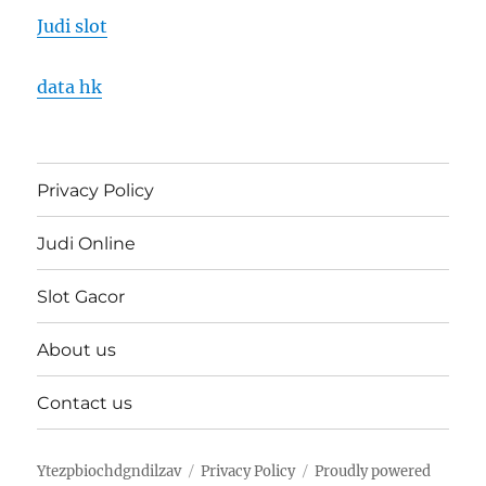
Judi slot
data hk
Privacy Policy
Judi Online
Slot Gacor
About us
Contact us
Ytezpbiochdgndilzav
Privacy Policy
Proudly powered