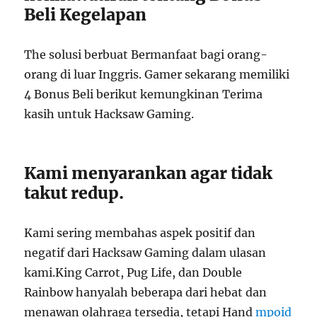
Beli Kegelapan
The solusi berbuat Bermanfaat bagi orang-
orang di luar Inggris. Gamer sekarang memiliki
4 Bonus Beli berikut kemungkinan Terima
kasih untuk Hacksaw Gaming.
Kami menyarankan agar tidak
takut redup.
Kami sering membahas aspek positif dan
negatif dari Hacksaw Gaming dalam ulasan
kami.King Carrot, Pug Life, dan Double
Rainbow hanyalah beberapa dari hebat dan
menawan olahraga tersedia, tetapi Hand
mpoid