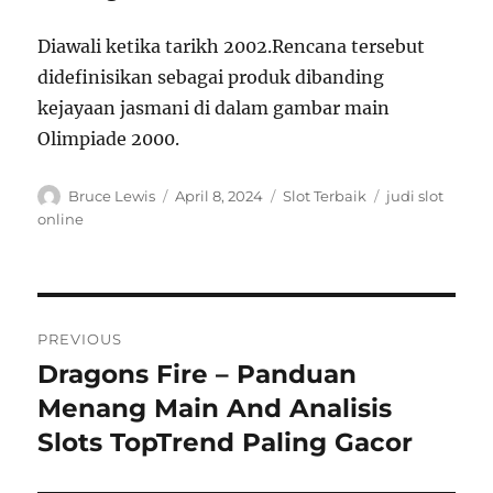
Diawali ketika tarikh 2002.Rencana tersebut
didefinisikan sebagai produk dibanding
kejayaan jasmani di dalam gambar main
Olimpiade 2000.
Author
Posted
Categories
Tags
Bruce Lewis
April 8, 2024
Slot Terbaik
judi slot
on
online
Navigasi
PREVIOUS
pos
Dragons Fire – Panduan
Previous
post:
Menang Main And Analisis
Slots TopTrend Paling Gacor