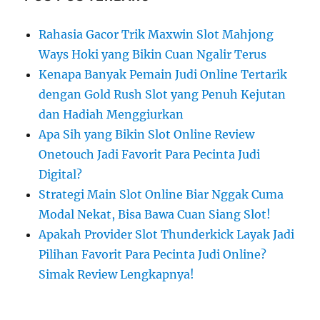
Rahasia Gacor Trik Maxwin Slot Mahjong
Ways Hoki yang Bikin Cuan Ngalir Terus
Kenapa Banyak Pemain Judi Online Tertarik
dengan Gold Rush Slot yang Penuh Kejutan
dan Hadiah Menggiurkan
Apa Sih yang Bikin Slot Online Review
Onetouch Jadi Favorit Para Pecinta Judi
Digital?
Strategi Main Slot Online Biar Nggak Cuma
Modal Nekat, Bisa Bawa Cuan Siang Slot!
Apakah Provider Slot Thunderkick Layak Jadi
Pilihan Favorit Para Pecinta Judi Online?
Simak Review Lengkapnya!