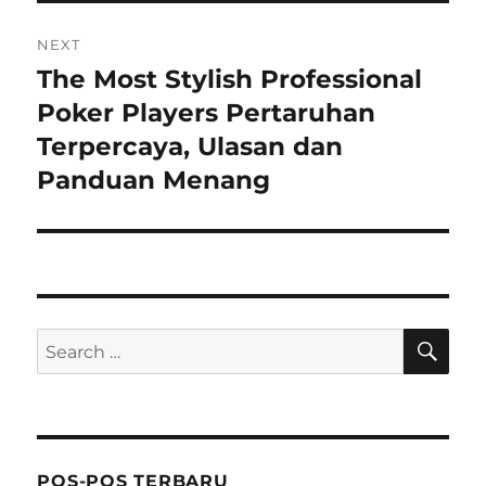
NEXT
The Most Stylish Professional
Next
post:
Poker Players Pertaruhan
Terpercaya, Ulasan dan
Panduan Menang
SE
Search
for:
POS-POS TERBARU