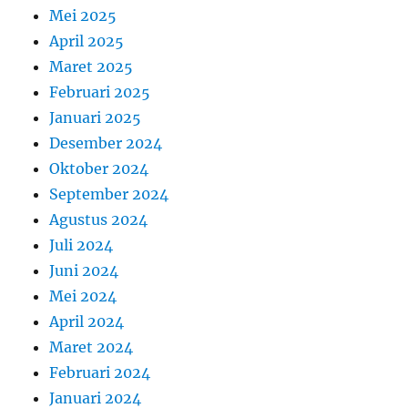
Mei 2025
April 2025
Maret 2025
Februari 2025
Januari 2025
Desember 2024
Oktober 2024
September 2024
Agustus 2024
Juli 2024
Juni 2024
Mei 2024
April 2024
Maret 2024
Februari 2024
Januari 2024