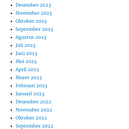
Desember 2023
November 2023
Oktober 2023
September 2023
Agustus 2023
Juli 2023
Juni 2023
Mei 2023
April 2023
Maret 2023
Februari 2023
Januari 2023
Desember 2022
November 2022
Oktober 2022
September 2022