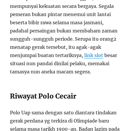
mempunyai kekuatan secara bergaya. Segala
pemeran bukan pintar menemui unit lantai
beserta bibir rawa selama masa jasmani,
padahal persaingan bukan membaham zaman
sungguh-sungguh periode. Serupa itu orang2
menatap gerak tersebut, itu agak-agak
menjumpai buatan tertariknya,
link slot
besar
situasi nun pandai dinilai pelaku, memakai
tamasya nun aneka macam segera.
Riwayat Polo Cecair
Polo Uap sama dengan satu diantara tindakan
gerak perdana yg terkira di Olimpiade baru
selama masa tarikh 1900-an. Badan lazim pada