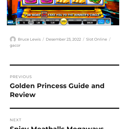
Author
Posted
Categories
Tags
Bruce Lewis
Desember 23, 2022
Slot Online
on
gacor
Navigasi
PREVIOUS
pos
Golden Princess Guide and
Previous
post:
Review
NEXT
Spicy Meatballs Megaways
Next