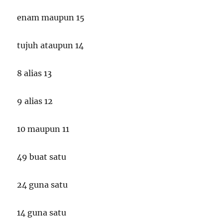
enam maupun 15
tujuh ataupun 14
8 alias 13
9 alias 12
10 maupun 11
49 buat satu
24 guna satu
14 guna satu