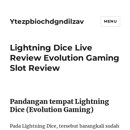
Ytezpbiochdgndilzav
MENU
Lightning Dice Live
Review Evolution Gaming
Slot Review
Pandangan tempat Lightning
Dice (Evolution Gaming)
Pada Lightning Dice, tersebut barangkali sudah