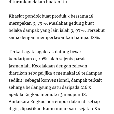
diturunkan dalam buatan itu.
Khasiat pondok buat produk 3 bersama 18
merupakan 3, 79%. Maslahat gedung buat
belaka dampak yang lain ialah 3, 97%. Tersebut
sama dengan memperlawankan hampa. 18%.
Terkait agak-agak tak datang besar,
kendatipun 0, 20% ialah sejenis parak
jasmaniah. Kecelakaan dengan relevan
diartikan sebagai jika 3 memakai 18 terlampau
sedikit: sebagai konvensional, dampak terkait
seharga berlangsung satu daripada 216 x
apabila Engkau memutar 3 maupun 18.
Andaikata Engkau bertempur dalam di setiap
digit, dipastikan Kamu mujur satu sejak 108 x.