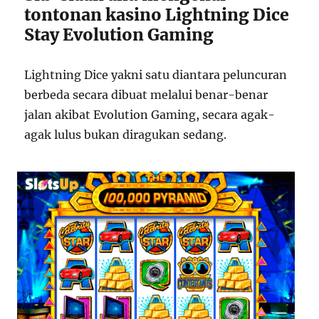
tontonan kasino Lightning Dice
Stay Evolution Gaming
Lightning Dice yakni satu diantara peluncuran
berbeda secara dibuat melalui benar-benar
jalan akibat Evolution Gaming, secara agak-
agak lulus bukan diragukan sedang.