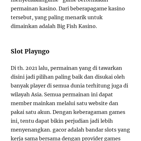
permainan kasino. Dari beberapagame kasino
tersebut, yang paling menarik untuk
dimainkan adalah Big Fish Kasino.
Slot Playngo
Di th. 2021 lalu, permainan yang di tawarkan
disini jadi pilihan paling baik dan disukai oleh
banyak player di semua dunia terhitung juga di
wilayah Asia. Semua permainan ini dapat
member mainkan melalui satu website dan
pakai satu akun. Dengan keberagaman games
ini, tentu dapat bikin perjudian jadi lebih
menyenangkan. gacor adalah bandar slots yang
kerja sama bersama dengan provider games