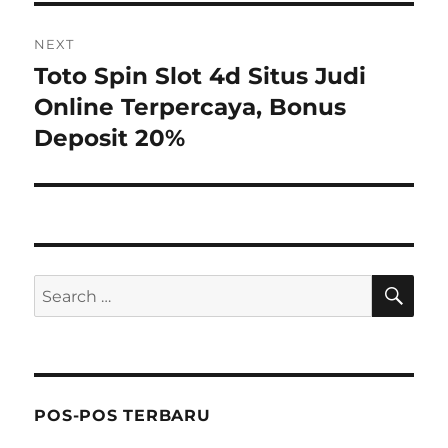
NEXT
Toto Spin Slot 4d Situs Judi
Next
post:
Online Terpercaya, Bonus
Deposit 20%
SE
Search
for:
POS-POS TERBARU