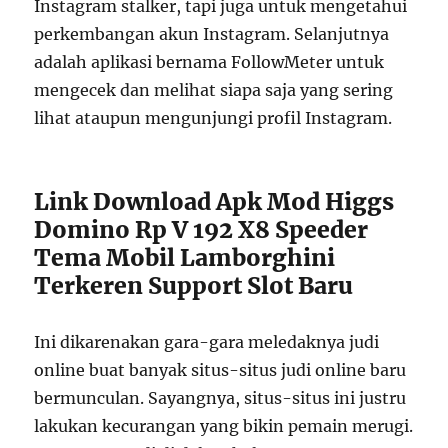
Instagram stalker, tapi juga untuk mengetahui
perkembangan akun Instagram. Selanjutnya
adalah aplikasi bernama FollowMeter untuk
mengecek dan melihat siapa saja yang sering
lihat ataupun mengunjungi profil Instagram.
Link Download Apk Mod Higgs
Domino Rp V 192 X8 Speeder
Tema Mobil Lamborghini
Terkeren Support Slot Baru
Ini dikarenakan gara-gara meledaknya judi
online buat banyak situs-situs judi online baru
bermunculan. Sayangnya, situs-situs ini justru
lakukan kecurangan yang bikin pemain merugi.