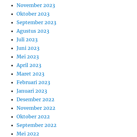
November 2023
Oktober 2023
September 2023
Agustus 2023
Juli 2023
Juni 2023
Mei 2023
April 2023
Maret 2023
Februari 2023
Januari 2023
Desember 2022
November 2022
Oktober 2022
September 2022
Mei 2022