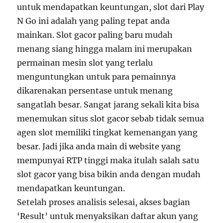
untuk mendapatkan keuntungan, slot dari Play
N Go ini adalah yang paling tepat anda
mainkan. Slot gacor paling baru mudah
menang siang hingga malam ini merupakan
permainan mesin slot yang terlalu
menguntungkan untuk para pemainnya
dikarenakan persentase untuk menang
sangatlah besar. Sangat jarang sekali kita bisa
menemukan situs slot gacor sebab tidak semua
agen slot memiliki tingkat kemenangan yang
besar. Jadi jika anda main di website yang
mempunyai RTP tinggi maka itulah salah satu
slot gacor yang bisa bikin anda dengan mudah
mendapatkan keuntungan.
Setelah proses analisis selesai, akses bagian
‘Result’ untuk menyaksikan daftar akun yang