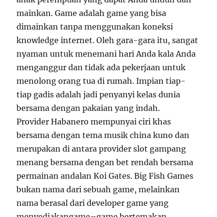
mainkan. Game adalah game yang bisa
dimainkan tanpa menggunakan koneksi
knowledge internet. Oleh gara-gara itu, sangat
nyaman untuk menemani hari Anda kala Anda
menganggur dan tidak ada pekerjaan untuk
menolong orang tua di rumah. Impian tiap-
tiap gadis adalah jadi penyanyi kelas dunia
bersama dengan pakaian yang indah.
Provider Habanero mempunyai ciri khas
bersama dengan tema musik china kuno dan
merupakan di antara provider slot gampang
menang bersama dengan bet rendah bersama
permainan andalan Koi Gates. Big Fish Games
bukan nama dari sebuah game, melainkan
nama berasal dari developer game yang
menyediakangame–game bertemakan