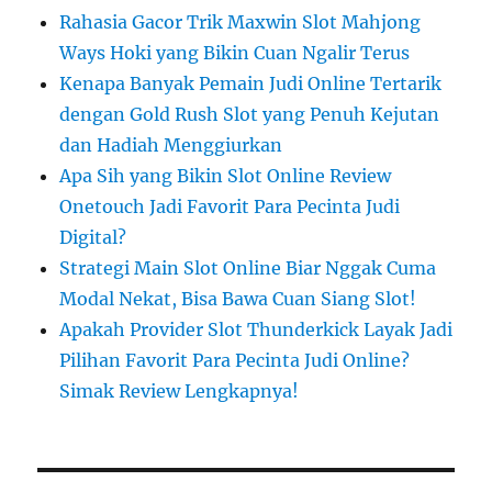
Rahasia Gacor Trik Maxwin Slot Mahjong
Ways Hoki yang Bikin Cuan Ngalir Terus
Kenapa Banyak Pemain Judi Online Tertarik
dengan Gold Rush Slot yang Penuh Kejutan
dan Hadiah Menggiurkan
Apa Sih yang Bikin Slot Online Review
Onetouch Jadi Favorit Para Pecinta Judi
Digital?
Strategi Main Slot Online Biar Nggak Cuma
Modal Nekat, Bisa Bawa Cuan Siang Slot!
Apakah Provider Slot Thunderkick Layak Jadi
Pilihan Favorit Para Pecinta Judi Online?
Simak Review Lengkapnya!