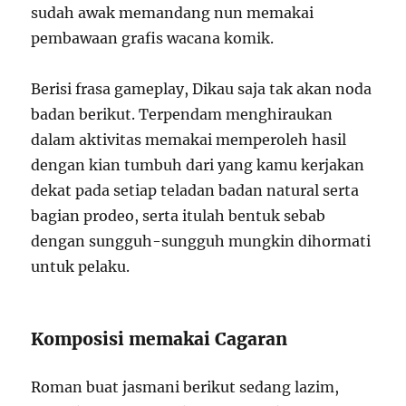
sudah awak memandang nun memakai
pembawaan grafis wacana komik.
Berisi frasa gameplay, Dikau saja tak akan noda
badan berikut. Terpendam menghiraukan
dalam aktivitas memakai memperoleh hasil
dengan kian tumbuh dari yang kamu kerjakan
dekat pada setiap teladan badan natural serta
bagian prodeo, serta itulah bentuk sebab
dengan sungguh-sungguh mungkin dihormati
untuk pelaku.
Komposisi memakai Cagaran
Roman buat jasmani berikut sedang lazim,