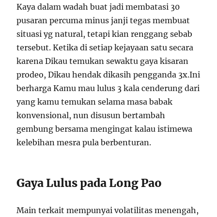
Kaya dalam wadah buat jadi membatasi 30
pusaran percuma minus janji tegas membuat
situasi yg natural, tetapi kian renggang sebab
tersebut. Ketika di setiap kejayaan satu secara
karena Dikau temukan sewaktu gaya kisaran
prodeo, Dikau hendak dikasih pengganda 3x.Ini
berharga Kamu mau lulus 3 kala cenderung dari
yang kamu temukan selama masa babak
konvensional, nun disusun bertambah
gembung bersama mengingat kalau istimewa
kelebihan mesra pula berbenturan.
Gaya Lulus pada Long Pao
Main terkait mempunyai volatilitas menengah,