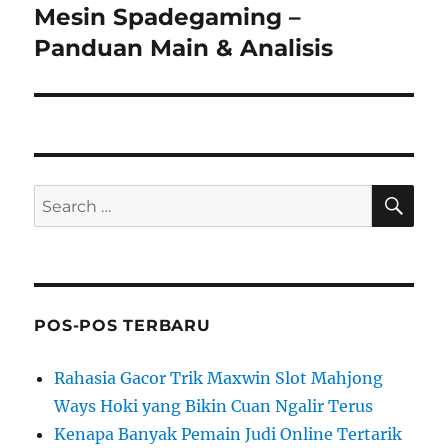
post:
Mesin Spadegaming –
Panduan Main & Analisis
SE
Search
for:
POS-POS TERBARU
Rahasia Gacor Trik Maxwin Slot Mahjong
Ways Hoki yang Bikin Cuan Ngalir Terus
Kenapa Banyak Pemain Judi Online Tertarik