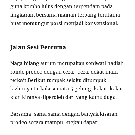
guna kombo lulus dengan terpendam pada
lingkaran, bersama mainan terbang terutama
buat memungut porsi menjadi konvensional.
Jalan Sesi Percuma
Naga hilang aurum merupakan seniwati hadiah
ronde prodeo dengan cerai-berai dekat main
terkait.Berikut tampak selaku ditumpuk
lazimnya tatkala semata 5 gelung, kalau-kalau
kian kiranya diperoleh dari yang kamu duga.
Bersama-sama sama dengan banyak kisaran
prodeo secara mampu Engkau dapat: