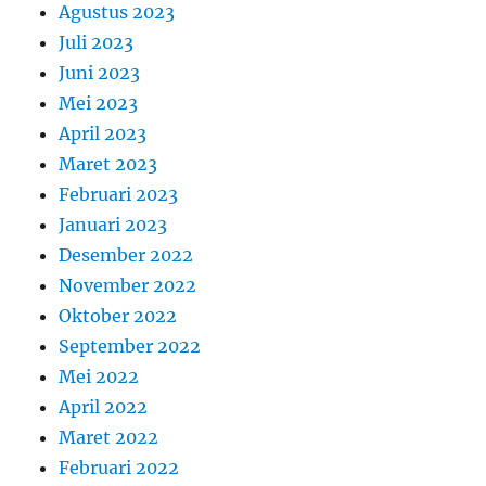
Agustus 2023
Juli 2023
Juni 2023
Mei 2023
April 2023
Maret 2023
Februari 2023
Januari 2023
Desember 2022
November 2022
Oktober 2022
September 2022
Mei 2022
April 2022
Maret 2022
Februari 2022