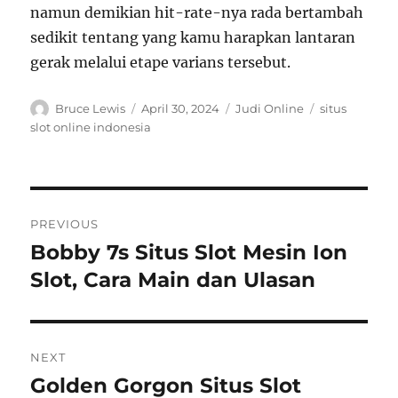
namun demikian hit-rate-nya rada bertambah
sedikit tentang yang kamu harapkan lantaran
gerak melalui etape varians tersebut.
Author
Posted
Categories
Tags
Bruce Lewis
April 30, 2024
Judi Online
situs
on
slot online indonesia
Navigasi
PREVIOUS
pos
Bobby 7s Situs Slot Mesin Ion
Previous
post:
Slot, Cara Main dan Ulasan
NEXT
Golden Gorgon Situs Slot
Next