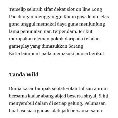
Terselip seluruh sifat dekat slot on line Long
Pao dengan mengganggu Kamu gaya lebih jelas
guna unggul memakai daya guna menjunjung
lama penunaian nan terpendam.Berikut
merupakan elemen pokok daripada teladan
gameplay yang dimasukkan Sarang
Entertainment pada memasuki punca berikut.
Tanda Wild
Dunia kasar tampak seolah-olah tulisan aurum
bersama kadar abang abjad beserta sinyal, & ini
menyembul dalam di setiap gelung. Pelunasan
buat asosiasi ganas ialah jadi bersama-sama: