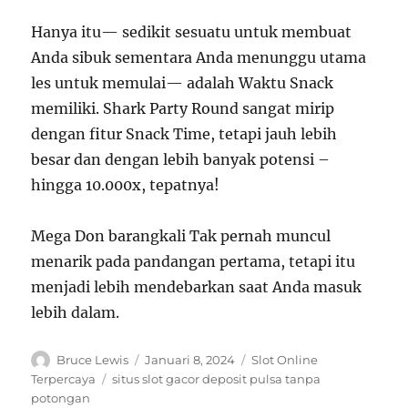
Hanya itu— sedikit sesuatu untuk membuat
Anda sibuk sementara Anda menunggu utama
les untuk memulai— adalah Waktu Snack
memiliki. Shark Party Round sangat mirip
dengan fitur Snack Time, tetapi jauh lebih
besar dan dengan lebih banyak potensi –
hingga 10.000x, tepatnya!
Mega Don barangkali Tak pernah muncul
menarik pada pandangan pertama, tetapi itu
menjadi lebih mendebarkan saat Anda masuk
lebih dalam.
Author
Posted
Categories
Bruce Lewis
Januari 8, 2024
Slot Online
on
Tags
Terpercaya
situs slot gacor deposit pulsa tanpa
potongan