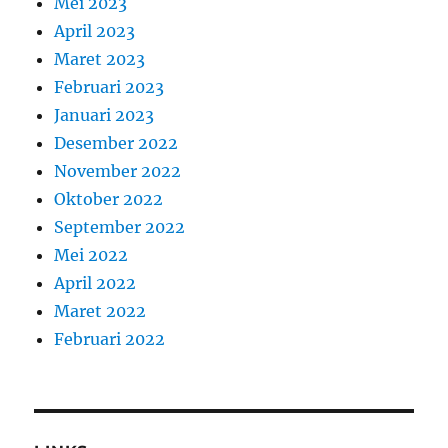
Mei 2023
April 2023
Maret 2023
Februari 2023
Januari 2023
Desember 2022
November 2022
Oktober 2022
September 2022
Mei 2022
April 2022
Maret 2022
Februari 2022