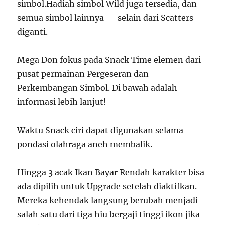
simbol.Hadiah simbol Wild juga tersedia, dan
semua simbol lainnya — selain dari Scatters —
diganti.
Mega Don fokus pada Snack Time elemen dari
pusat permainan Pergeseran dan
Perkembangan Simbol. Di bawah adalah
informasi lebih lanjut!
Waktu Snack ciri dapat digunakan selama
pondasi olahraga aneh membalik.
Hingga 3 acak Ikan Bayar Rendah karakter bisa
ada dipilih untuk Upgrade setelah diaktifkan.
Mereka kehendak langsung berubah menjadi
salah satu dari tiga hiu bergaji tinggi ikon jika