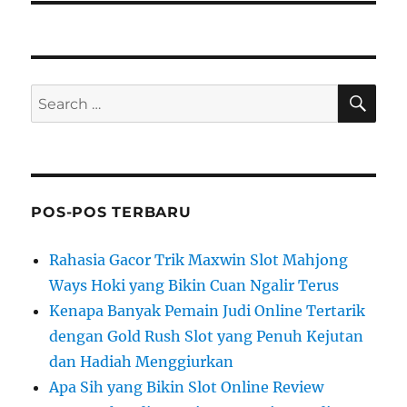
SE
Search
for:
POS-POS TERBARU
Rahasia Gacor Trik Maxwin Slot Mahjong
Ways Hoki yang Bikin Cuan Ngalir Terus
Kenapa Banyak Pemain Judi Online Tertarik
dengan Gold Rush Slot yang Penuh Kejutan
dan Hadiah Menggiurkan
Apa Sih yang Bikin Slot Online Review