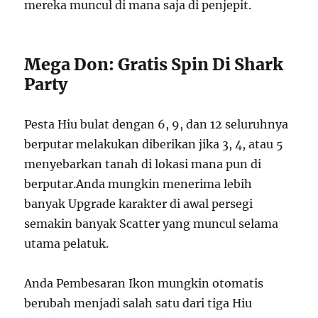
mereka muncul di mana saja di penjepit.
Mega Don: Gratis Spin Di Shark
Party
Pesta Hiu bulat dengan 6, 9, dan 12 seluruhnya
berputar melakukan diberikan jika 3, 4, atau 5
menyebarkan tanah di lokasi mana pun di
berputar.Anda mungkin menerima lebih
banyak Upgrade karakter di awal persegi
semakin banyak Scatter yang muncul selama
utama pelatuk.
Anda Pembesaran Ikon mungkin otomatis
berubah menjadi salah satu dari tiga Hiu