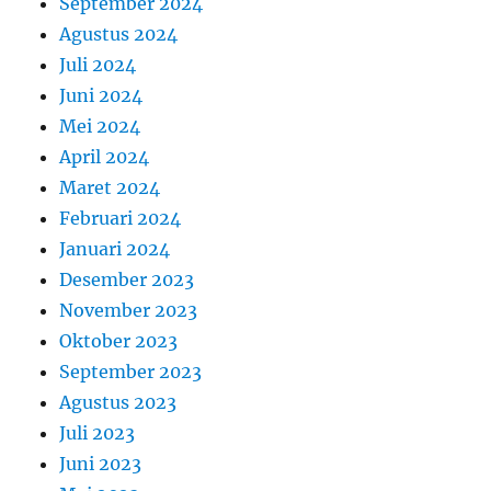
September 2024
Agustus 2024
Juli 2024
Juni 2024
Mei 2024
April 2024
Maret 2024
Februari 2024
Januari 2024
Desember 2023
November 2023
Oktober 2023
September 2023
Agustus 2023
Juli 2023
Juni 2023