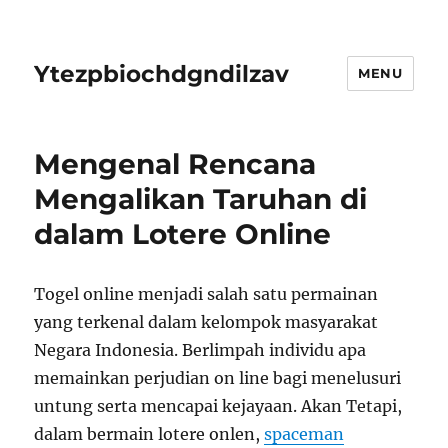
Ytezpbiochdgndilzav
MENU
Mengenal Rencana
Mengalikan Taruhan di
dalam Lotere Online
Togel online menjadi salah satu permainan
yang terkenal dalam kelompok masyarakat
Negara Indonesia. Berlimpah individu apa
memainkan perjudian on line bagi menelusuri
untung serta mencapai kejayaan. Akan Tetapi,
dalam bermain lotere onlen,
spaceman