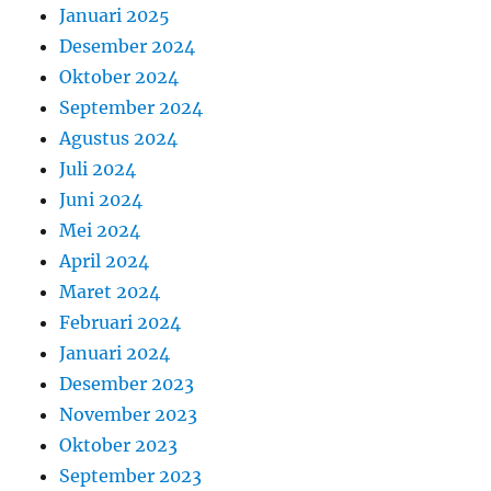
Januari 2025
Desember 2024
Oktober 2024
September 2024
Agustus 2024
Juli 2024
Juni 2024
Mei 2024
April 2024
Maret 2024
Februari 2024
Januari 2024
Desember 2023
November 2023
Oktober 2023
September 2023