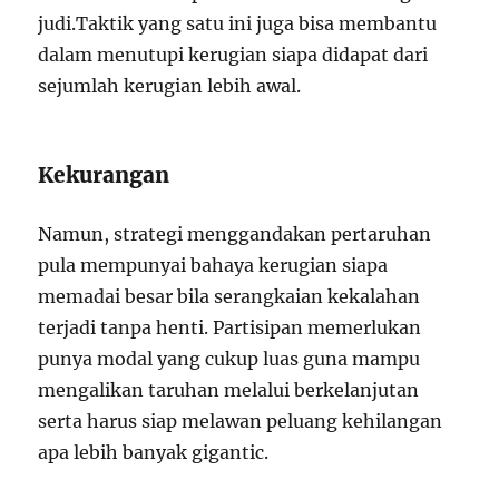
judi.Taktik yang satu ini juga bisa membantu
dalam menutupi kerugian siapa didapat dari
sejumlah kerugian lebih awal.
Kekurangan
Namun, strategi menggandakan pertaruhan
pula mempunyai bahaya kerugian siapa
memadai besar bila serangkaian kekalahan
terjadi tanpa henti. Partisipan memerlukan
punya modal yang cukup luas guna mampu
mengalikan taruhan melalui berkelanjutan
serta harus siap melawan peluang kehilangan
apa lebih banyak gigantic.