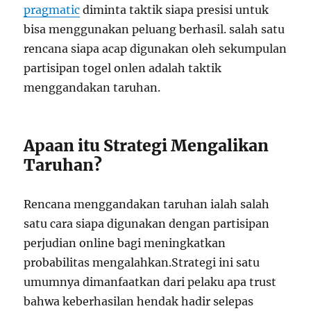
pragmatic
diminta taktik siapa presisi untuk
bisa menggunakan peluang berhasil. salah satu
rencana siapa acap digunakan oleh sekumpulan
partisipan togel onlen adalah taktik
menggandakan taruhan.
Apaan itu Strategi Mengalikan
Taruhan?
Rencana menggandakan taruhan ialah salah
satu cara siapa digunakan dengan partisipan
perjudian online bagi meningkatkan
probabilitas mengalahkan.Strategi ini satu
umumnya dimanfaatkan dari pelaku apa trust
bahwa keberhasilan hendak hadir selepas