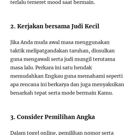
terlalu terseret mood saat bermain.
2. Kerjakan bersama Judi Kecil
Jika Anda muda awal masa menggunakan
taktik melipatgandakan taruhan, diusulkan
guna mengawali serta judi mungil terutama
masa lalu. Perkara ini satu hendak
memudahkan Engkau guna memahami seperti
apa rencana ini berkarya dan juga menyaksikan
benarkah tepat serta mode bermain Kamu.
3. Consider Pemilihan Angka
Dalam togel online, pemilihan nomor serta