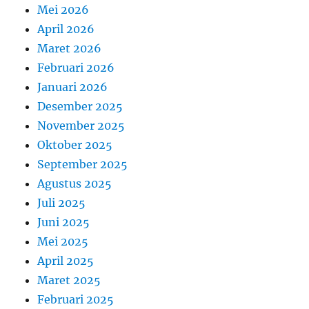
Mei 2026
April 2026
Maret 2026
Februari 2026
Januari 2026
Desember 2025
November 2025
Oktober 2025
September 2025
Agustus 2025
Juli 2025
Juni 2025
Mei 2025
April 2025
Maret 2025
Februari 2025