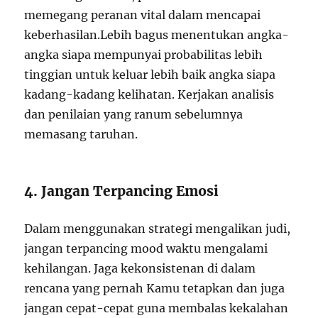
memegang peranan vital dalam mencapai
keberhasilan.Lebih bagus menentukan angka-
angka siapa mempunyai probabilitas lebih
tinggian untuk keluar lebih baik angka siapa
kadang-kadang kelihatan. Kerjakan analisis
dan penilaian yang ranum sebelumnya
memasang taruhan.
4. Jangan Terpancing Emosi
Dalam menggunakan strategi mengalikan judi,
jangan terpancing mood waktu mengalami
kehilangan. Jaga kekonsistenan di dalam
rencana yang pernah Kamu tetapkan dan juga
jangan cepat-cepat guna membalas kekalahan