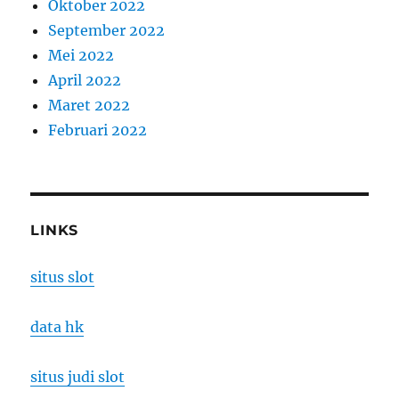
Oktober 2022
September 2022
Mei 2022
April 2022
Maret 2022
Februari 2022
LINKS
situs slot
data hk
situs judi slot