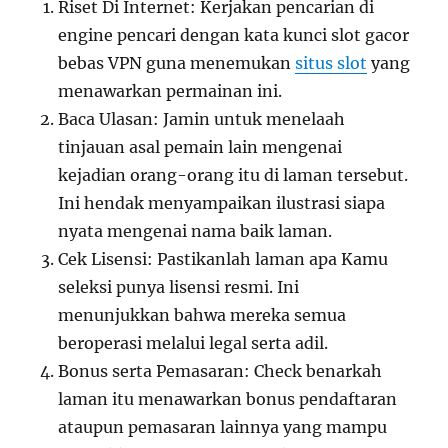
Riset Di Internet: Kerjakan pencarian di
engine pencari dengan kata kunci slot gacor
bebas VPN guna menemukan
situs slot
yang
menawarkan permainan ini.
Baca Ulasan: Jamin untuk menelaah
tinjauan asal pemain lain mengenai
kejadian orang-orang itu di laman tersebut.
Ini hendak menyampaikan ilustrasi siapa
nyata mengenai nama baik laman.
Cek Lisensi: Pastikanlah laman apa Kamu
seleksi punya lisensi resmi. Ini
menunjukkan bahwa mereka semua
beroperasi melalui legal serta adil.
Bonus serta Pemasaran: Check benarkah
laman itu menawarkan bonus pendaftaran
ataupun pemasaran lainnya yang mampu