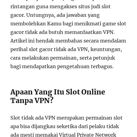
rintangan guna mengakses situs judi slot
gacor. Untungnya, ada jawaban yang
membolehkan Kamu bagi menikmati game slot
gacor tidak ada butuh memanfaatkan VPN.
Artikel ini hendak membahas secara mendalam
perihal slot gacor tidak ada VPN, keuntungan,
cara melakukan permainan, serta petunjuk
bagi mendapatkan pengetahuan terbagus.
Apaan Yang Itu Slot Online
Tanpa VPN?
Slot tidak ada VPN merupakan permainan slot
apa bisa dijangkau seketika dari pelaku tidak
ada mesti memakai Virtual Private Network