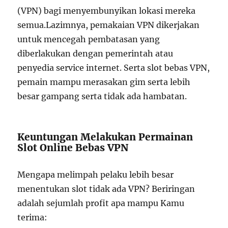
(VPN) bagi menyembunyikan lokasi mereka
semua.Lazimnya, pemakaian VPN dikerjakan
untuk mencegah pembatasan yang
diberlakukan dengan pemerintah atau
penyedia service internet. Serta slot bebas VPN,
pemain mampu merasakan gim serta lebih
besar gampang serta tidak ada hambatan.
Keuntungan Melakukan Permainan
Slot Online Bebas VPN
Mengapa melimpah pelaku lebih besar
menentukan slot tidak ada VPN? Beriringan
adalah sejumlah profit apa mampu Kamu
terima: