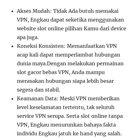
Akses Mudah: Tidak Ada butuh memakai
VPN, Engkau dapat seketika menggunakan
website slot online pilihan Kamu dari device
apa juga.
Koneksi Konsisten: Memanfaatkan VPN
acap kali dapat memperlambat hubungan
dunia maya.Dengan melakukan permainan
slot gacor bebas VPN, Anda mampu
merasakan hubungan siapa lebih besar
segera dan stabil.
Keamanan Data: Meski VPN memberikan
level keselamatan tertentu, tak seluruh
service VPN serupa. Serta slot online tanpa
VPN, Engkau menurunkan bahaya fakta
individu Engkau jatuh ke hand yang salah.