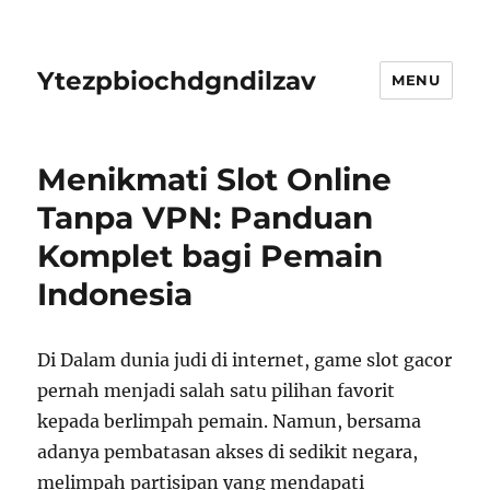
Ytezpbiochdgndilzav
MENU
Menikmati Slot Online
Tanpa VPN: Panduan
Komplet bagi Pemain
Indonesia
Di Dalam dunia judi di internet, game slot gacor
pernah menjadi salah satu pilihan favorit
kepada berlimpah pemain. Namun, bersama
adanya pembatasan akses di sedikit negara,
melimpah partisipan yang mendapati