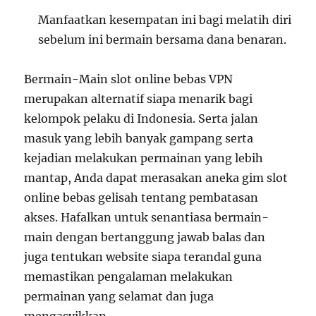
Manfaatkan kesempatan ini bagi melatih diri
sebelum ini bermain bersama dana benaran.
Bermain-Main slot online bebas VPN
merupakan alternatif siapa menarik bagi
kelompok pelaku di Indonesia. Serta jalan
masuk yang lebih banyak gampang serta
kejadian melakukan permainan yang lebih
mantap, Anda dapat merasakan aneka gim slot
online bebas gelisah tentang pembatasan
akses. Hafalkan untuk senantiasa bermain-
main dengan bertanggung jawab balas dan
juga tentukan website siapa terandal guna
memastikan pengalaman melakukan
permainan yang selamat dan juga