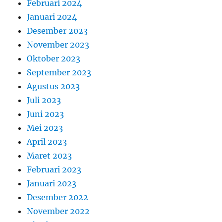
Februari 2024
Januari 2024
Desember 2023
November 2023
Oktober 2023
September 2023
Agustus 2023
Juli 2023
Juni 2023
Mei 2023
April 2023
Maret 2023
Februari 2023
Januari 2023
Desember 2022
November 2022