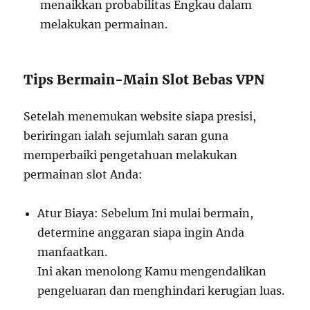
menaikkan probabilitas Engkau dalam
melakukan permainan.
Tips Bermain-Main Slot Bebas VPN
Setelah menemukan website siapa presisi,
beriringan ialah sejumlah saran guna
memperbaiki pengetahuan melakukan
permainan slot Anda:
Atur Biaya: Sebelum Ini mulai bermain,
determine anggaran siapa ingin Anda
manfaatkan.
Ini akan menolong Kamu mengendalikan
pengeluaran dan menghindari kerugian luas.