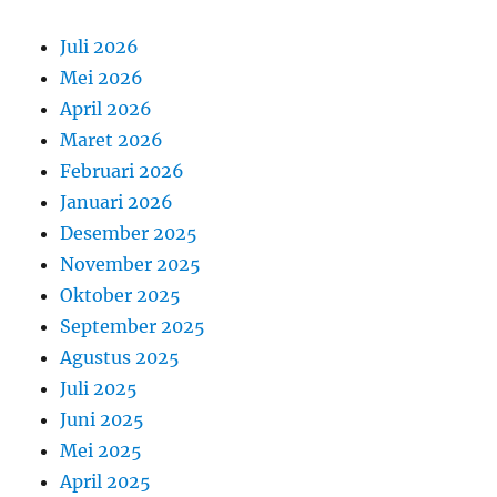
Juli 2026
Mei 2026
April 2026
Maret 2026
Februari 2026
Januari 2026
Desember 2025
November 2025
Oktober 2025
September 2025
Agustus 2025
Juli 2025
Juni 2025
Mei 2025
April 2025