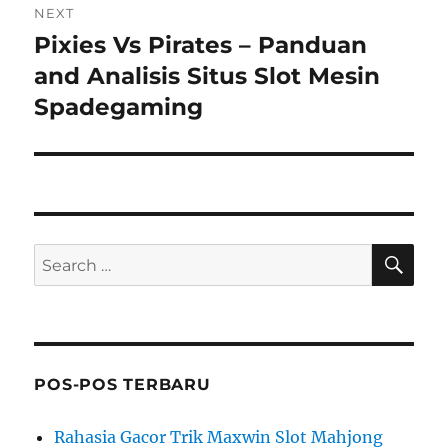
NEXT
Pixies Vs Pirates – Panduan
Next
post:
and Analisis Situs Slot Mesin
Spadegaming
SE
Search
for:
POS-POS TERBARU
Rahasia Gacor Trik Maxwin Slot Mahjong