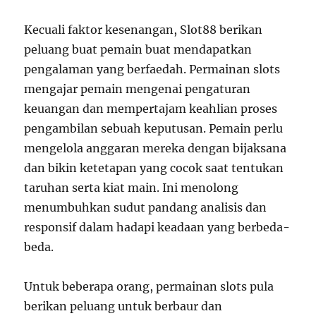
Kecuali faktor kesenangan, Slot88 berikan
peluang buat pemain buat mendapatkan
pengalaman yang berfaedah. Permainan slots
mengajar pemain mengenai pengaturan
keuangan dan mempertajam keahlian proses
pengambilan sebuah keputusan. Pemain perlu
mengelola anggaran mereka dengan bijaksana
dan bikin ketetapan yang cocok saat tentukan
taruhan serta kiat main. Ini menolong
menumbuhkan sudut pandang analisis dan
responsif dalam hadapi keadaan yang berbeda-
beda.
Untuk beberapa orang, permainan slots pula
berikan peluang untuk berbaur dan