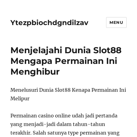
Ytezpbiochdgndilzav
MENU
Menjelajahi Dunia Slot88
Mengapa Permainan Ini
Menghibur
Menelusuri Dunia Slot88 Kenapa Permainan Ini
Melipur
Permainan casino online udah jadi pertanda
yang menjadi-jadi dalam tahun-tahun
terakhir. Salah satunya type permainan yang