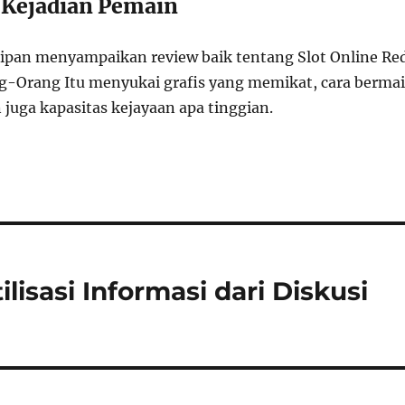
 Kejadian Pemain
ipan menyampaikan review baik tentang Slot Online Re
g-Orang Itu menyukai grafis yang memikat, cara berma
juga kapasitas kejayaan apa tinggian.
lisasi Informasi dari Diskusi