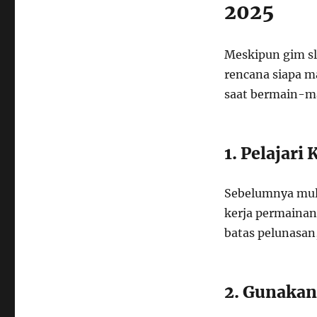
2025
Meskipun gim sl
rencana siapa 
saat bermain-ma
1. Pelajar
Sebelumnya mul
kerja permainan
batas pelunasan,
2. Gunakan