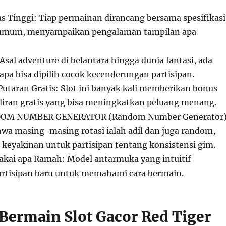
as Tinggi: Tiap permainan dirancang bersama spesifikasi
l umum, menyampaikan pengalaman tampilan apa
sal adventure di belantara hingga dunia fantasi, ada
pa bisa dipilih cocok kecenderungan partisipan.
Putaran Gratis: Slot ini banyak kali memberikan bonus
iliran gratis yang bisa meningkatkan peluang menang.
DOM NUMBER GENERATOR (Random Number Generator)
a masing-masing rotasi ialah adil dan juga random,
eyakinan untuk partisipan tentang konsistensi gim.
kai apa Ramah: Model antarmuka yang intuitif
tisipan baru untuk memahami cara bermain.
Bermain Slot Gacor Red Tiger