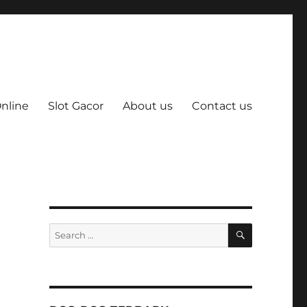
Online
Slot Gacor
About us
Contact us
SEARCH
Search
for: