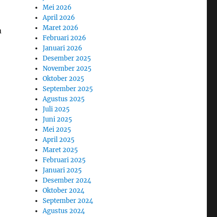
Mei 2026
April 2026
Maret 2026
a
Februari 2026
Januari 2026
Desember 2025
November 2025
Oktober 2025
September 2025
Agustus 2025
Juli 2025
Juni 2025
Mei 2025
April 2025
Maret 2025
Februari 2025
Januari 2025
Desember 2024
Oktober 2024
September 2024
Agustus 2024