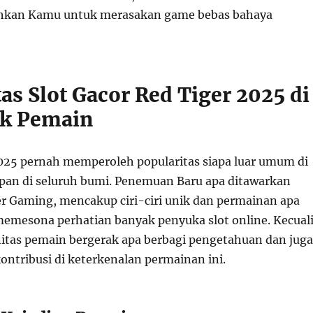
ehkan Kamu untuk merasakan game bebas bahaya
as Slot Gacor Red Tiger 2025 di
k Pemain
2025 pernah memperoleh popularitas siapa luar umum di
ipan di seluruh bumi. Penemuan Baru apa ditawarkan
r Gaming, mencakup ciri-ciri unik dan permainan apa
memesona perhatian banyak penyuka slot online. Kecual
itas pemain bergerak apa berbagi pengetahuan dan juga
kontribusi di keterkenalan permainan ini.