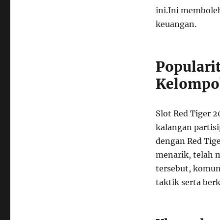
ini.Ini membol
keuangan.
Popularit
Kelompo
Slot Red Tiger 
kalangan partis
dengan Red Tige
menarik, telah 
tersebut, komun
taktik serta ber