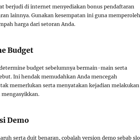
t berjudi di internet menyediakan bonus pendaftaran
aran lainnya. Gunakan kesempatan ini guna memperole
impah harga dari setoran Anda.
ne Budget
determine budget sebelumnya bermain-main serta
rsebut. Ini hendak memudahkan Anda mencegah
a tak memerlukan serta menyatakan kejadian melakukan
a mengasyikkan.
rsi Demo
aruh serta duit benaran, cobalah version demo sebab slo