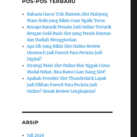
POS-POS TERBARU
Rahasia Gacor Trik Maxwin Slot Mahjong
Ways Hoki yang Bikin Cuan Ngalir Terus
Kenapa Banyak Pemain Judi Online Tertarik
dengan Gold Rush Slot yang Penuh Kejutan
dan Hadiah Menggiurkan
Apa Sih yang Bikin Slot Online Review
Onetouch Jadi Favorit Para Pecinta Judi
Digital?
Strategi Main Slot Online Biar Nggak Cuma
Modal Nekat, Bisa Bawa Cuan Siang Slot!
Apakah Provider Slot Thunderkick Layak
Jadi Pilihan Favorit Para Pecinta Judi
Online? Simak Review Lengkapnya!
ARSIP
Juli 2026