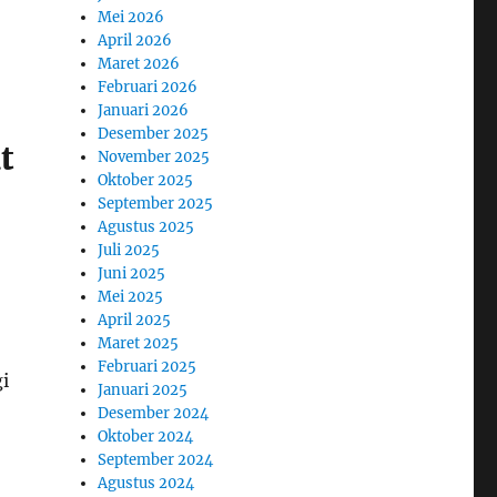
Mei 2026
April 2026
Maret 2026
Februari 2026
Januari 2026
Desember 2025
t
November 2025
Oktober 2025
September 2025
Agustus 2025
Juli 2025
Juni 2025
Mei 2025
April 2025
Maret 2025
Februari 2025
i
Januari 2025
Desember 2024
Oktober 2024
September 2024
Agustus 2024