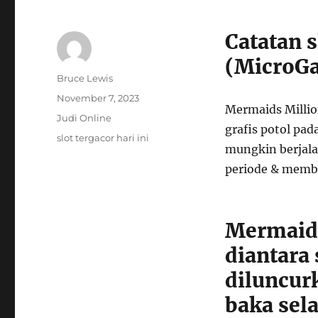
Catatan 
(MicroG
Author
Bruce Lewis
Posted
November 7, 2023
Mermaids Milli
on
Categories
Judi Online
grafis potol pa
Tags
slot tergacor hari ini
mungkin berjalan
periode & memb
Mermaids
diantara
diluncur
baka sel