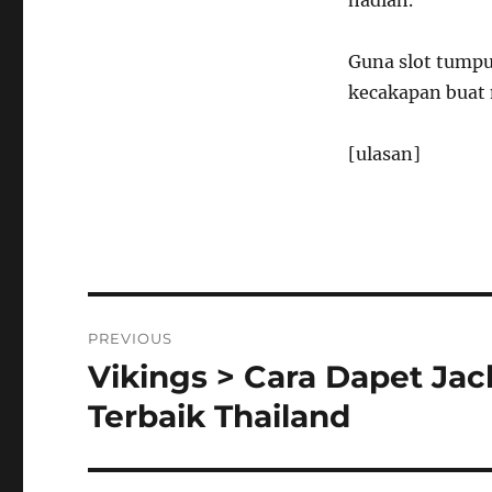
hadiah.
Guna slot tumpu
kecakapan buat
[ulasan]
Navigasi
PREVIOUS
pos
Vikings > Cara Dapet Jac
Previous
post:
Terbaik Thailand