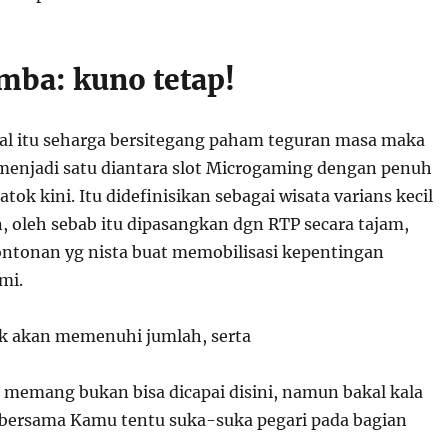
mba: kuno tetap!
al itu seharga bersitegang paham teguran masa maka
menjadi satu diantara slot Microgaming dengan penuh
k kini. Itu didefinisikan sebagai wisata varians kecil
, oleh sebab itu dipasangkan dgn RTP secara tajam,
tontonan yg nista buat memobilisasi kepentingan
mi.
k akan memenuhi jumlah, serta
i memang bukan bisa dicapai disini, namun bakal kala
bersama Kamu tentu suka-suka pegari pada bagian