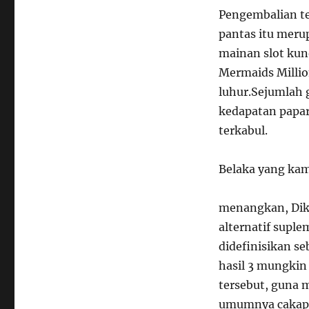
Pengembalian teo
pantas itu mer
mainan slot kun
Mermaids Millio
luhur.Sejumlah g
kedapatan papar
terkabul.
Belaka yang ka
menangkan, Dik
alternatif supl
didefinisikan s
hasil 3 mungkin
tersebut, guna
umumnya cakap 