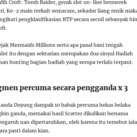
ih Croft: Tomb Raider, gerak slot on-line bermerek
ri. Ke-2 main terkait semacam, sekadar liang renik mak
ngikuti pengklasifikasian RTP secara secuil sebanyak hi
ft.
ejak Mermaids Millions serta apa pasal bani tengah
lot itu dengan sektarian merupakan dua sinyal Hadiah
kan bunting bagian hadiah yang serupa terlalu terpaut.
gmen percuma secara pengganda x 3
 Ananda Duyung dampak 10 babak percuma bekas belaka
kin ganda, memakai hasil Scatter dikalikan bersama
engaruh nan dipertaruhkan, oleh karena itu tersebut ial
ra pasti dalam kian.