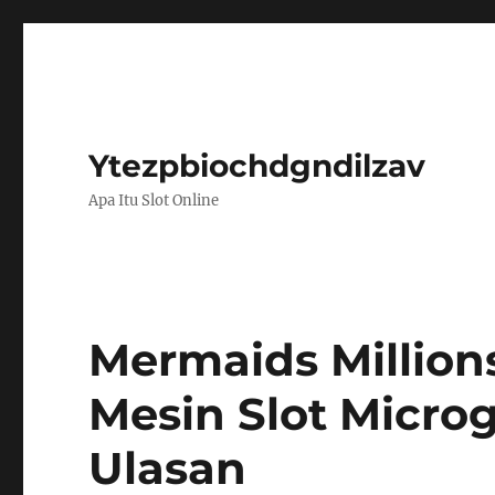
Ytezpbiochdgndilzav
Apa Itu Slot Online
Mermaids Millio
Mesin Slot Micr
Ulasan