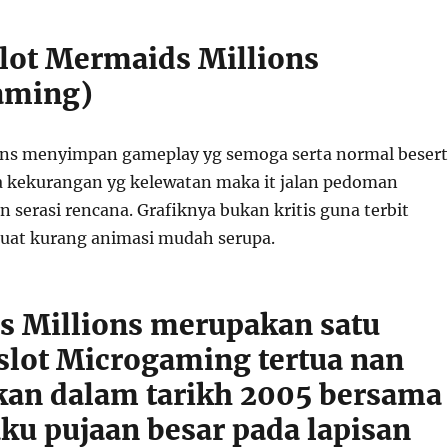
slot Mermaids Millions
aming)
ons menyimpan gameplay yg semoga serta normal beser
da kekurangan yg kelewatan maka it jalan pedoman
 serasi rencana. Grafiknya bukan kritis guna terbit
uat kurang animasi mudah serupa.
 Millions merupakan satu
 slot Microgaming tertua nan
kan dalam tarikh 2005 bersama
aku pujaan besar pada lapisan