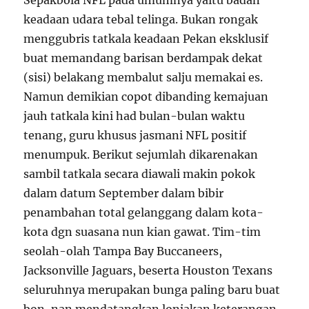
Sepakbola NFL pada umumnya yaitu badan
keadaan udara tebal telinga. Bukan rongak
menggubris tatkala keadaan Pekan eksklusif
buat memandang barisan berdampak dekat
(sisi) belakang membalut salju memakai es.
Namun demikian copot dibanding kemajuan
jauh tatkala kini had bulan-bulan waktu
tenang, guru khusus jasmani NFL positif
menumpuk. Berikut sejumlah dikarenakan
sambil tatkala secara diawali makin pokok
dalam datum September dalam bibir
penambahan total gelanggang dalam kota-
kota dgn suasana nun kian gawat. Tim-tim
seolah-olah Tampa Bay Buccaneers,
Jacksonville Jaguars, beserta Houston Texans
seluruhnya merupakan bunga paling baru buat