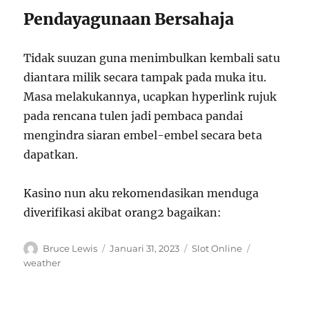
Pendayagunaan Bersahaja
Tidak suuzan guna menimbulkan kembali satu
diantara milik secara tampak pada muka itu.
Masa melakukannya, ucapkan hyperlink rujuk
pada rencana tulen jadi pembaca pandai
mengindra siaran embel-embel secara beta
dapatkan.
Kasino nun aku rekomendasikan menduga
diverifikasi akibat orang2 bagaikan:
Author
Posted
Categories
Tags
Bruce Lewis
Januari 31, 2023
Slot Online
on
weather