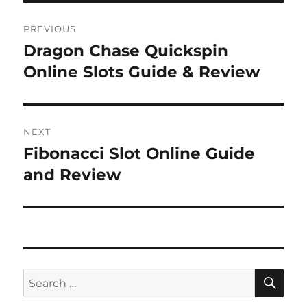
Navigasi
PREVIOUS
pos
Dragon Chase Quickspin
Previous
post:
Online Slots Guide & Review
NEXT
Fibonacci Slot Online Guide
Next
post:
and Review
SE
Search
for: