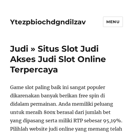
Ytezpbiochdgndilzav
MENU
Judi » Situs Slot Judi
Akses Judi Slot Online
Terpercaya
Game slot paling baik ini sangat populer
dikarenakan banyak berikan free spin di
didalam permainan. Anda memiliki peluang
untuk meraih 800x berasal dari jumlah bet
yang dipasang serta miliki RTP sebesar 95,19%.
Pilihlah website judi online yang memang telah