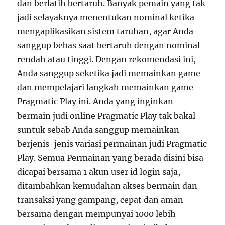
dan berlatih bertaruh. Banyak pemain yang tak
jadi selayaknya menentukan nominal ketika
mengaplikasikan sistem taruhan, agar Anda
sanggup bebas saat bertaruh dengan nominal
rendah atau tinggi. Dengan rekomendasi ini,
Anda sanggup seketika jadi memainkan game
dan mempelajari langkah memainkan game
Pragmatic Play ini. Anda yang inginkan
bermain judi online Pragmatic Play tak bakal
suntuk sebab Anda sanggup memainkan
berjenis-jenis variasi permainan judi Pragmatic
Play. Semua Permainan yang berada disini bisa
dicapai bersama 1 akun user id login saja,
ditambahkan kemudahan akses bermain dan
transaksi yang gampang, cepat dan aman
bersama dengan mempunyai 1000 lebih