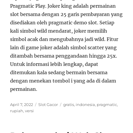
Pragmatic Play. Joker king adalah permainan
slot bersama dengan 25 garis pembayaran yang
disediakan oleh pragmatic demo slot. Setiap
kali simbol wild mendarat, joker memilih
simbol acak dan mengubahnya jadi wild. Fitur
lain di game joker adalah simbol scatter yang
ditambah bersama penggandaan hingga 25x.
Untuk informasi lebih lengkap, dapat
ditemukan kala sedang bermain bersama
dengan menekan tombol i yang ada di dalam
permainan.
Posted
Categories
Tags
April 7, 2022
Slot Gacor
gratis
,
indonesia
,
pragmatic
,
on
rupiah
,
versi