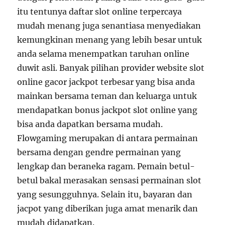
itu tentunya daftar slot online terpercaya
mudah menang juga senantiasa menyediakan
kemungkinan menang yang lebih besar untuk
anda selama menempatkan taruhan online
duwit asli. Banyak pilihan provider website slot
online gacor jackpot terbesar yang bisa anda
mainkan bersama teman dan keluarga untuk
mendapatkan bonus jackpot slot online yang
bisa anda dapatkan bersama mudah.
Flowgaming merupakan di antara permainan
bersama dengan gendre permainan yang
lengkap dan beraneka ragam. Pemain betul-
betul bakal merasakan sensasi permainan slot
yang sesungguhnya. Selain itu, bayaran dan
jacpot yang diberikan juga amat menarik dan
mudah didapatkan.