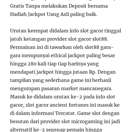
Gratis Tanpa melakukan Deposit bersama
Hadiah Jackpot Uang Asli paling baik.
Urutan keempat didalam info slot gacor tinggal
jatuh ketangan provider slot gacor slot88.
Permainan ini di tawarkan oleh slot88 gara-
gara mempunyai ethical jackpot paling besar
hingga 280 kali tiap tiap harinya yang
mendapati jackpot hingga jutaan Rp. Dengan
tampilan yang sederhana game ini berhasil
mengumpan pasaran market mancanegara.
Masuk ke didalam urutan ke-2 pada info slot
gacor, slot gacor ancient fortunes ini masuk ke
di dalam informasi Tercatat. Game slot dengan
besutan dari provider slot microgaming ini jadi
alternatif ke-2 segenap pemain hingga