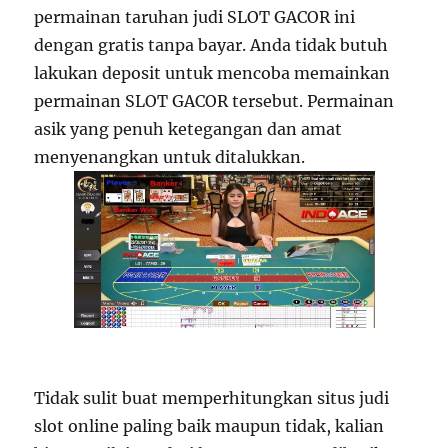
permainan taruhan judi SLOT GACOR ini
dengan gratis tanpa bayar. Anda tidak butuh
lakukan deposit untuk mencoba memainkan
permainan SLOT GACOR tersebut. Permainan
asik yang penuh ketegangan dan amat
menyenangkan untuk ditalukkan.
Tidak sulit buat memperhitungkan situs judi
slot online paling baik maupun tidak, kalian