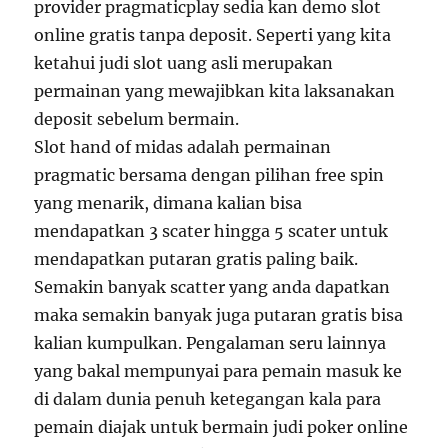
provider pragmaticplay sedia kan demo slot
online gratis tanpa deposit. Seperti yang kita
ketahui judi slot uang asli merupakan
permainan yang mewajibkan kita laksanakan
deposit sebelum bermain.
Slot hand of midas adalah permainan
pragmatic bersama dengan pilihan free spin
yang menarik, dimana kalian bisa
mendapatkan 3 scater hingga 5 scater untuk
mendapatkan putaran gratis paling baik.
Semakin banyak scatter yang anda dapatkan
maka semakin banyak juga putaran gratis bisa
kalian kumpulkan. Pengalaman seru lainnya
yang bakal mempunyai para pemain masuk ke
di dalam dunia penuh ketegangan kala para
pemain diajak untuk bermain judi poker online