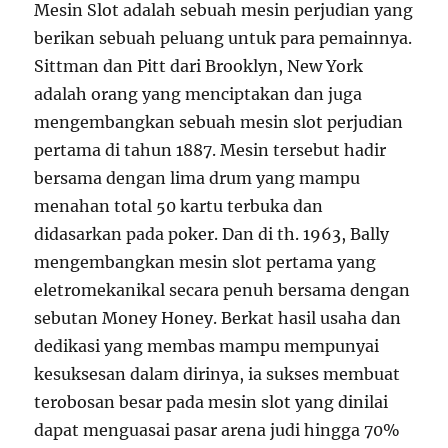
Mesin Slot adalah sebuah mesin perjudian yang
berikan sebuah peluang untuk para pemainnya.
Sittman dan Pitt dari Brooklyn, New York
adalah orang yang menciptakan dan juga
mengembangkan sebuah mesin slot perjudian
pertama di tahun 1887. Mesin tersebut hadir
bersama dengan lima drum yang mampu
menahan total 50 kartu terbuka dan
didasarkan pada poker. Dan di th. 1963, Bally
mengembangkan mesin slot pertama yang
eletromekanikal secara penuh bersama dengan
sebutan Money Honey. Berkat hasil usaha dan
dedikasi yang membas mampu mempunyai
kesuksesan dalam dirinya, ia sukses membuat
terobosan besar pada mesin slot yang dinilai
dapat menguasai pasar arena judi hingga 70%