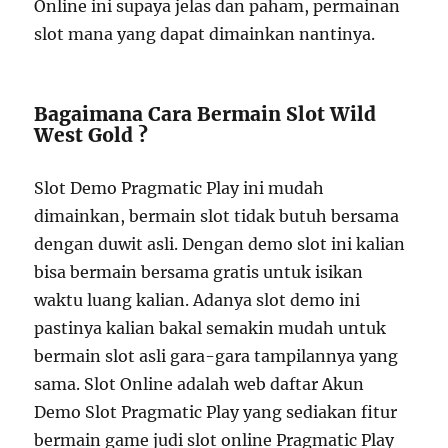
Online ini supaya jelas dan paham, permainan
slot mana yang dapat dimainkan nantinya.
Bagaimana Cara Bermain Slot Wild
West Gold ?
Slot Demo Pragmatic Play ini mudah
dimainkan, bermain slot tidak butuh bersama
dengan duwit asli. Dengan demo slot ini kalian
bisa bermain bersama gratis untuk isikan
waktu luang kalian. Adanya slot demo ini
pastinya kalian bakal semakin mudah untuk
bermain slot asli gara-gara tampilannya yang
sama. Slot Online adalah web daftar Akun
Demo Slot Pragmatic Play yang sediakan fitur
bermain game judi slot online Pragmatic Play