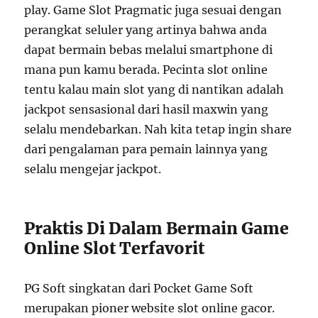
play. Game Slot Pragmatic juga sesuai dengan
perangkat seluler yang artinya bahwa anda
dapat bermain bebas melalui smartphone di
mana pun kamu berada. Pecinta slot online
tentu kalau main slot yang di nantikan adalah
jackpot sensasional dari hasil maxwin yang
selalu mendebarkan. Nah kita tetap ingin share
dari pengalaman para pemain lainnya yang
selalu mengejar jackpot.
Praktis Di Dalam Bermain Game
Online Slot Terfavorit
PG Soft singkatan dari Pocket Game Soft
merupakan pioner website slot online gacor.