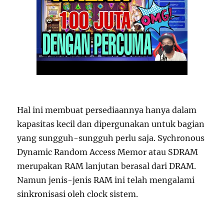
Hal ini membuat persediaannya hanya dalam
kapasitas kecil dan dipergunakan untuk bagian
yang sungguh-sungguh perlu saja. Sychronous
Dynamic Random Access Memor atau SDRAM
merupakan RAM lanjutan berasal dari DRAM.
Namun jenis-jenis RAM ini telah mengalami
sinkronisasi oleh clock sistem.