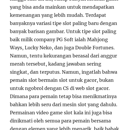
yang bisa anda mainkan untuk mendapatkan
kemenangan yang lebih mudah. Terdapat
banyaknya variasi tipe slot paling baru dengan
banyak barisan gambar. Untuk tipe slot paling
baik milik company PG Soft ialah Mahjong
Ways, Lucky Neko, dan juga Double Fortunes.
Namun, tentu kekurangan berasal dari anggur
merah tersebut, kadang jawaban sering
singkat, dan terputus. Namun, ingatlah bahwa
pemain slot bermain slot untuk gacor, bukan
untuk ngobrol dengan CS di web slot gacor.
Dimana para pemain tetap bisa menikmatinya
bahkan lebih seru dari mesin slot yang dahulu.
Permainan video game slot kala ini juga bisa
dinikmati oleh semua para pemain bersama
dengan elemen yang lebih menarik, baik babak