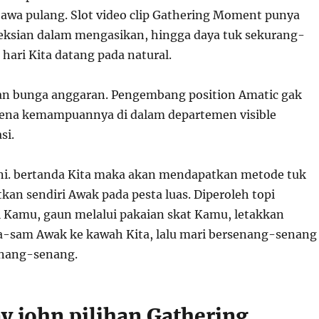
awa pulang. Slot video clip Gathering Moment punya
leksian dalam mengasikan, hingga daya tuk sekurang-
hari Kita datang pada natural.
an bunga anggaran. Pengembang position Amatic gak
arena kemampuannya di dalam departemen visible
si.
ni. bertanda Kita maka akan mendapatkan metode tuk
an sendiri Awak pada pesta luas. Diperoleh topi
Kamu, gaun melalui pakaian skat Kamu, letakkan
-sam Awak ke kawah Kita, lalu mari bersenang-senang
nang-senang.
y john pilihan Gathering