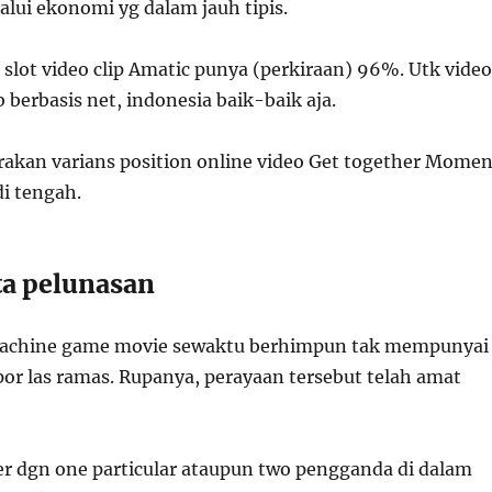
lui ekonomi yg dalam jauh tipis.
o slot video clip Amatic punya (perkiraan) 96%. Utk video
berbasis net, indonesia baik-baik aja.
kan varians position online video Get together Momen
i tengah.
ta pelunasan
machine game movie sewaktu berhimpun tak mempunyai
por las ramas. Rupanya, perayaan tersebut telah amat
 dgn one particular ataupun two pengganda di dalam