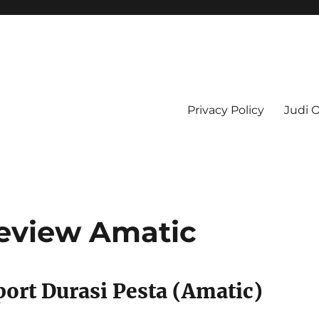
Privacy Policy
Judi 
Review Amatic
port Durasi Pesta (Amatic)