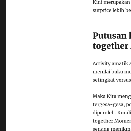
Kini merupakan
surprice lebih b
Putusan k
togethe
Activity amatik 
menilai buku mel
setingkat versus
Maka Kita mengh
tergesa-gesa, p
diperoleh. Kondi
together Moment
senang menikma