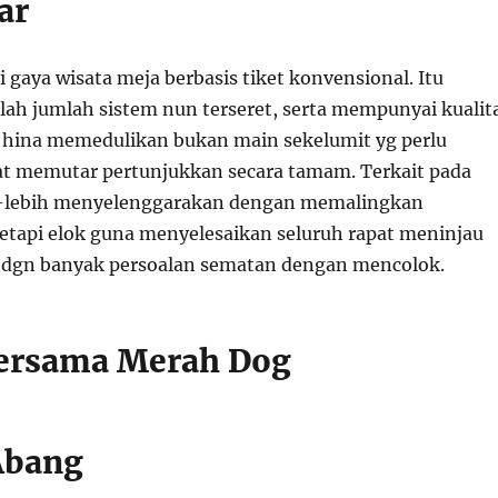
ar
gaya wisata meja berbasis tiket konvensional. Itu
h jumlah sistem nun terseret, serta mempunyai kualit
 hina memedulikan bukan main sekelumit yg perlu
t memutar pertunjukkan secara tamam. Terkait pada
lebih menyelenggarakan dengan memalingkan
 tetapi elok guna menyelesaikan seluruh rapat meninjau
s dgn banyak persoalan sematan dengan mencolok.
ersama Merah Dog
Abang