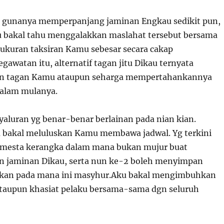
a gunanya memperpanjang jaminan Engkau sedikit pun,
u bakal tahu menggalakkan maslahat tersebut bersama
kuran taksiran Kamu sebesar secara cakap
egawatan itu, alternatif tagan jitu Dikau ternyata
n tagan Kamu ataupun seharga mempertahankannya
 dalam mulanya.
nyaluran yg benar-benar berlainan pada nian kian.
u bakal meluluskan Kamu membawa jadwal. Yg terkini
emesta kerangka dalam mana bukan mujur buat
n jaminan Dikau, serta nun ke-2 boleh menyimpan
kan pada mana ini masyhur.Aku bakal mengimbuhkan
taupun khasiat pelaku bersama-sama dgn seluruh