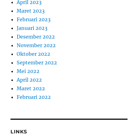
April 2023
Maret 2023
Februari 2023
Januari 2023
Desember 2022
November 2022
Oktober 2022
September 2022
Mei 2022
April 2022
Maret 2022
Februari 2022
LINKS