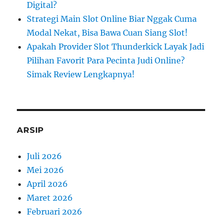
Digital?
Strategi Main Slot Online Biar Nggak Cuma
Modal Nekat, Bisa Bawa Cuan Siang Slot!
Apakah Provider Slot Thunderkick Layak Jadi
Pilihan Favorit Para Pecinta Judi Online?
Simak Review Lengkapnya!
ARSIP
Juli 2026
Mei 2026
April 2026
Maret 2026
Februari 2026