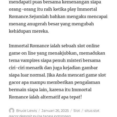
mendapati puas bersama kemenangan siapa
orang-orang itu raih ketika play Immortal
Romance.Sejumlah bahkan mengaku mencapai
menang anugerah besar yang mengubah
kehidupan mereka.
Immortal Romance ialah sebuah slot online
game on line yang menakjubkan, memadukan
tema vampires siapa penuh misteri bersama
ciri-ciri menarik dan juga kejadian gambar
siapa luar normal. Jika Anda mencari game slot
gacor apa mampu memberikan pengalaman
bermain siapa lain, karena itu Immortal
Romance ialah alternatif apa tepat!
Author
Posted
Categories
Tags
Bruce Lewis
Januari 26, 2025
Slot
situs slot
on
gacor deposit pulsa tanpa potongan