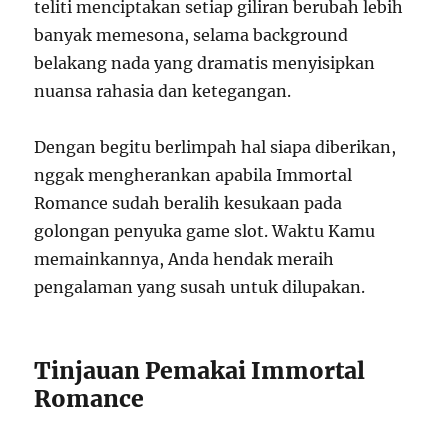
teliti menciptakan setiap giliran berubah lebih
banyak memesona, selama background
belakang nada yang dramatis menyisipkan
nuansa rahasia dan ketegangan.
Dengan begitu berlimpah hal siapa diberikan,
nggak mengherankan apabila Immortal
Romance sudah beralih kesukaan pada
golongan penyuka game slot. Waktu Kamu
memainkannya, Anda hendak meraih
pengalaman yang susah untuk dilupakan.
Tinjauan Pemakai Immortal
Romance