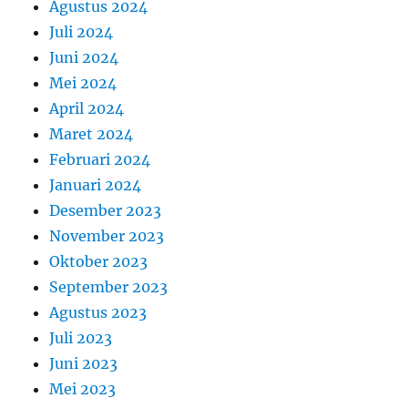
Agustus 2024
Juli 2024
Juni 2024
Mei 2024
April 2024
Maret 2024
Februari 2024
Januari 2024
Desember 2023
November 2023
Oktober 2023
September 2023
Agustus 2023
Juli 2023
Juni 2023
Mei 2023