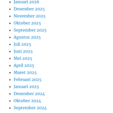
Januari 2026
Desember 2025
November 2025
Oktober 2025
September 2025
Agustus 2025
Juli 2025
Juni 2025
Mei 2025
April 2025
Maret 2025
Februari 2025
Januari 2025
Desember 2024
Oktober 2024
September 2024